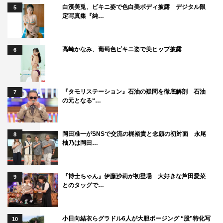
白濱美兎、ビキニ姿で色白美ボディ披露 デジタル限
5
定写真集『純…
高崎かなみ、葡萄色ビキニ姿で美ヒップ披露
6
『タモリステーション』石油の疑問を徹底解剖 石油
7
の元となる“…
岡田准一がSNSで交流の梶裕貴と念願の初対面 永尾
8
柚乃は岡田…
『博士ちゃん』伊藤沙莉が初登場 大好きな芦田愛菜
9
とのタッグで…
小日向結衣らグラドル6人が大胆ポージング “股”特化写
10