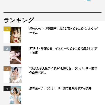
ランキング
#Mooove!・赤間四季、おさげ髪×ビキニ姿でスレンダ
1
ー美…
STU48・甲斐心愛、イエローのビキニ姿で愛されボデ
2
ィ披露
“現役女子大生アイドル”七海りお、ランジェリー姿で
3
色白美ボデ…
黒嵜菜々子、ランジェリー姿で色白美ボディ披露
4