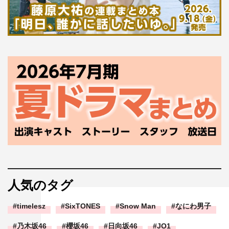
人気のタグ
timelesz
SixTONES
Snow Man
なにわ男子
乃木坂46
櫻坂46
日向坂46
JO1