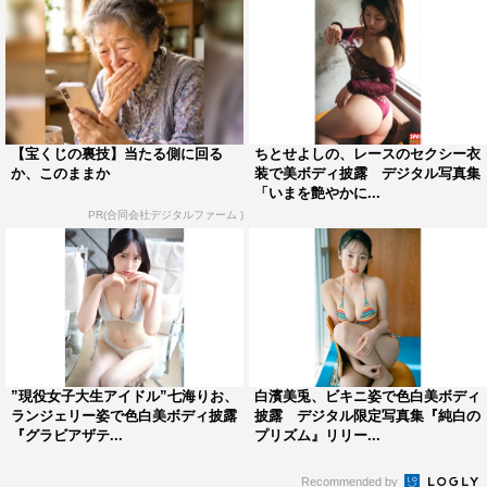
【宝くじの裏技】当たる側に回る
ちとせよしの、レースのセクシー衣
か、このままか
装で美ボディ披露 デジタル写真集
「いまを艶やかに...
PR(合同会社デジタルファーム )
”現役女子大生アイドル”七海りお、
白濱美兎、ビキニ姿で色白美ボディ
ランジェリー姿で色白美ボディ披露
披露 デジタル限定写真集『純白の
『グラビアザテ...
プリズム』リリー...
Recommended by