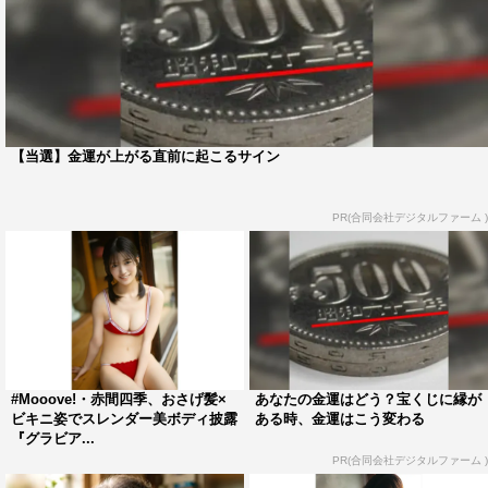
【当選】金運が上がる直前に起こるサイン
PR(合同会社デジタルファーム )
#Mooove!・赤間四季、おさげ髪×
あなたの金運はどう？宝くじに縁が
ビキニ姿でスレンダー美ボディ披露
ある時、金運はこう変わる
『グラビア...
PR(合同会社デジタルファーム )