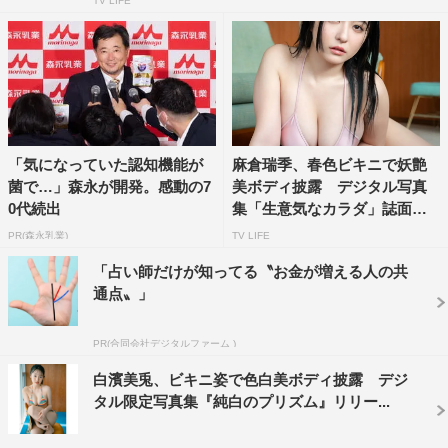
TV LIFE
「気になっていた認知機能が
麻倉瑞季、春色ビキニで妖艶
菌で…」森永が開発。感動の7
美ボディ披露 デジタル写真
0代続出
集「生意気なカラダ」誌面カ
ッ...
PR(森永乳業)
TV LIFE
「占い師だけが知ってる〝お金が増える人の共
通点〟」
PR(合同会社デジタルファーム )
白濱美兎、ビキニ姿で色白美ボディ披露 デジ
タル限定写真集『純白のプリズム』リリー...