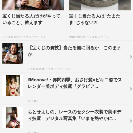
宝くじ当たる人だけがやって
宝くじ当たる人は“たまた
いること、教えます
ま”じゃない?!
PR(合同会社デジタルファーム )
PR(合同会社デジタルファーム )
【宝くじの裏技】当たる側に回るか、このまま
か
PR(合同会社デジタルファーム )
#Mooove!・赤間四季、おさげ髪×ビキニ姿でス
レンダー美ボディ披露『グラビア...
TV LIFE
ちとせよしの、レースのセクシー衣装で美ボデ
ィ披露 デジタル写真集「いまを艶やかに...