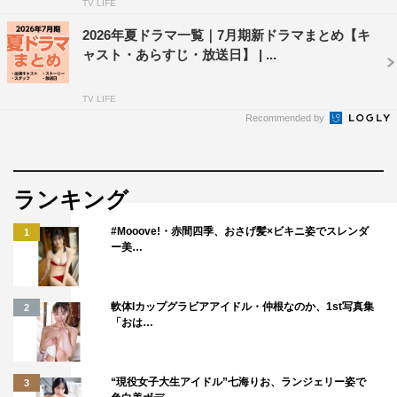
TV LIFE
2026年夏ドラマ一覧｜7月期新ドラマまとめ【キ
ャスト・あらすじ・放送日】 | ...
TV LIFE
Recommended by
ランキング
#Mooove!・赤間四季、おさげ髪×ビキニ姿でスレンダ
1
ー美…
軟体Iカップグラビアアイドル・仲根なのか、1st写真集
2
「おは…
“現役女子大生アイドル”七海りお、ランジェリー姿で
3