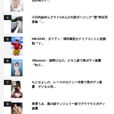
色白美ボデ…
小日向結衣らグラドル6人が大胆ポージング “股”特化写
4
真集「…
HIKAKIN、ダイアン・津田篤宏がドリフコントに初挑
5
戦『ド…
#Mooove!・姫野ひなの、ビキニ姿で美ボディ披露
6
『BLT…
ちとせよしの、レースのセクシー衣装で美ボディ披
7
露 デジタル写…
東雲うみ、黒の紐ランジェリー姿でグラマラスボディ
8
披露