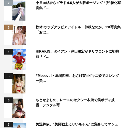
小日向結衣らグラドル6人が大胆ポージング “股”特化写
2
真集「…
軟体Iカップグラビアアイドル・仲根なのか、1st写真集
3
「おは…
HIKAKIN、ダイアン・津田篤宏がドリフコントに初挑
4
戦『ド…
#Mooove!・赤間四季、おさげ髪×ビキニ姿でスレンダ
5
ー美…
ちとせよしの、レースのセクシー衣装で美ボディ披
6
露 デジタル写…
美澄衿依、“美脚戦士えりいちゃん”に変身してマシュ
7