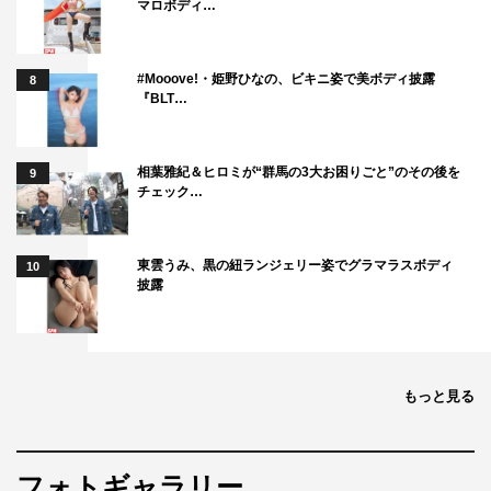
マロボディ…
#Mooove!・姫野ひなの、ビキニ姿で美ボディ披露
8
『BLT…
相葉雅紀＆ヒロミが“群馬の3大お困りごと”のその後を
9
チェック…
東雲うみ、黒の紐ランジェリー姿でグラマラスボディ
10
披露
もっと見る
フォトギャラリー