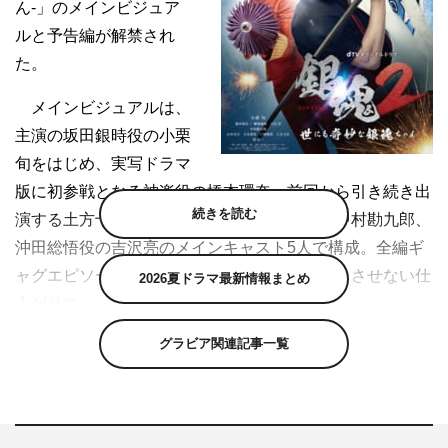
ん-」のメインビジュア
ルと予告編が解禁され
た。
メインビジュアルは、
主演の坂田銀時役の小栗
旬をはじめ、実写ドラマ
版に初参戦となる神楽役の橋本環奈、前回から引き続き出
続きを読む
演する土方十四郎役の柳楽優弥、近藤勲役の中村勘九郎、
沖田総悟役の吉沢亮のメインキャスト5人で構成。全編ギ
ャグエピソードにもかかわらず、ギャグを感じさせない仕
2026夏ドラマ最新情報まとめ
上がりに。
グラビア関連記事一覧
キャッチコピーの「禁断のエピソード、完全映像化！」
は、今回の実写ドラマ版がすべて原作ファンの間で人気の
高いギャグエピソードを映像化したことを指している。
さらに、福田監督が直接オファーし実現した、堂本剛プ