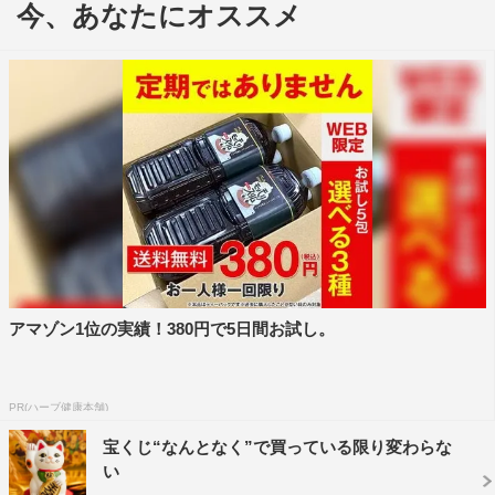
今、あなたにオススメ
ロジェクト「ENDRECHERI」による書き下ろし主題歌
「one more purple funk… -硬命 katana-」も映像に乗せて
初解禁される。
また、メーテル役で出演する山本美月と同じく、「銀河
鉄道999」の登場人物・鉄郎役として、矢本悠馬の出演が
決定。この2人は、原作には登場しない実写ドラマ版のオ
リジナルキャラとなる。山崎退を演じる戸塚純貴も「銀
魂-ミツバ篇-」に引き続き出演する。
https://youtu.be/L3JJcLa-hBw
アマゾン1位の実績！380円で5日間お試し。
dTVオリジナルドラマ「銀魂2 -世にも奇妙な銀魂ちゃん-
」
PR(ハーブ健康本舗)
配信開始日：8月18日（土）0時～
宝くじ“なんとなく”で買っている限り変わらな
配信話数：全3話（「眠れないアル篇」「土方禁煙篇」
い
「いくつになっても歯医者はイヤ篇」