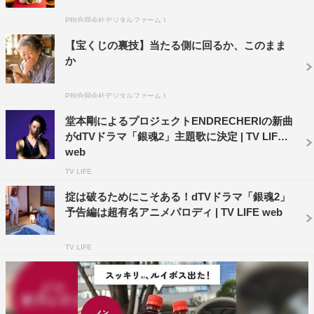
PR(合同会社デジタルファーム )
出演：小栗旬・橋本環奈／柳楽優弥
吉沢亮 山本美月 矢本悠馬 戸塚純貴 立木文彦・中村
【宝くじの裏技】当たる側に回るか、このまま
か
勘九郎／堤真一
脚本／監督：福田雄一
PR(合同会社デジタルファーム )
原作：「銀魂」空知英秋（集英社「週刊少年ジャンプ」連
堂本剛によるプロジェクトENDRECHERIの新曲
載）
がdTVドラマ「銀魂2」主題歌に決定 | TV LIFE
web
主題歌：ENDRECHERI「one more purple funk… 硬命
TV LIFE
katana-」（RAINBOW☆ENDLI9）
エグゼクティブプロデューサー：上田徳浩（エイベックス
掟は破るためにこそある！dTVドラマ「銀魂2」
予告編は超有名アニメパロディ | TV LIFE web
通信放送）、小岩井宏悦（ワーナー・ブラザース映画）
プロデューサー：内部健太郎（エイベックス通信放送）、
TV LIFE
松橋真三（プラスディー）、稗田晋（集英社）
アソシエイトプロデューサー：平野宏治（プラスディ
ー）、三條場一正（集英社）
制作プロダクション：ワーナー・ブラザース映画・プラス