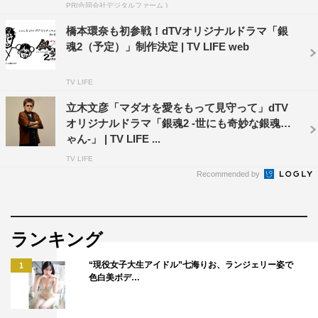
戸塚純貴
柳楽優弥
橋本環奈
PR(合同会社デジタルファーム )
橋本環奈も初参戦！dTVオリジナルドラマ「銀
矢本悠馬
魂2（予定）」制作決定 | TV LIFE web
TV LIFE
立木文彦「マダオを愛をもって見守って」dTV
オリジナルドラマ「銀魂2 -世にも奇妙な銀魂ち
ゃん-」 | TV LIFE ...
TV LIFE
Recommended by
ランキング
“現役女子大生アイドル”七海りお、ランジェリー姿で
1
色白美ボデ…