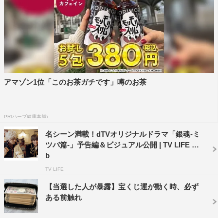
ディー
製作著作：©空知英秋／集英社 ©2018映画「銀魂2」製
作委員会
特集サイトURL：https://video.dmkt-sp.jp/ft/s0007030
アマゾン1位「このお茶ガチです」噂のお茶
©2018 エイベックス通信放送
PR(ハーブ健康本舗)
名シーン満載！dTVオリジナルドラマ「銀魂-ミ
ツバ篇-」予告編＆ビジュアル公開 | TV LIFE we
b
TV LIFE
dTV
中村勘九郎
吉沢亮
【当選した人が暴露】宝くじ運が動く時、必ず
堤真一
小栗旬
山本美月
ある前触れ