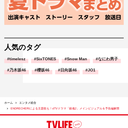
人気のタグ
timelesz
SixTONES
Snow Man
なにわ男子
乃木坂46
櫻坂46
日向坂46
JO1
ホーム
エンタメ総合
ENDRECHERIによる主題歌も！dTVドラマ「銀魂2」メインビジュアル＆予告編解禁