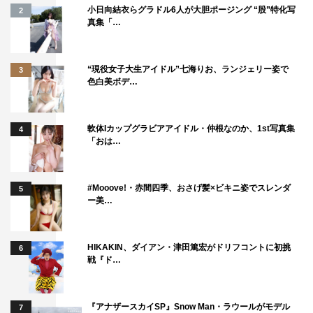
小日向結衣らグラドル6人が大胆ポージング “股”特化写
2
し格好をつけてその場を立ち去るのか、退路を断ち無様で
真集「…
も必死にそれに立ち向かうのか。生き方や人生観が出るの
が麻雀だと思います。生きていく上での理想と現実、さら
“現役女子大生アイドル”七海りお、ランジェリー姿で
3
には現代社会を、小さな麻雀卓の上で描くことが出来たな
色白美ボデ…
ら面白い映画になるのではないか。そんな思いを胸に恐れ
多くもこの名作漫画の映画化に取り組んでいます。
軟体Iカップグラビアアイドル・仲根なのか、1st写真集
4
『ノーマーク爆牌党』
「おは…
2018年秋公開
#Mooove!・赤間四季、おさげ髪×ビキニ姿でスレンダ
5
＜ストーリー＞
ー美…
アマチュア麻雀界で全国二連覇を成し遂げ、プロ入りが期
待されている大学生の鉄壁保（矢本悠馬）は、雀荘ドラ道
HIKAKIN、ダイアン・津田篤宏がドリフコントに初挑
6
楽で宝燈美（長澤茉里奈）、大介（高崎翔太）と共に、
戦『ド…
日々麻雀の腕を磨いていた。三連覇の掛かる大会前日、そ
こにふらりと爆岡弾十郎と名乗る男（石田明）が現れる。
『アナザースカイSP』Snow Man・ラウールがモデル
7
自らを天才と名乗り傲慢な態度で振る舞う爆岡に、宝燈美