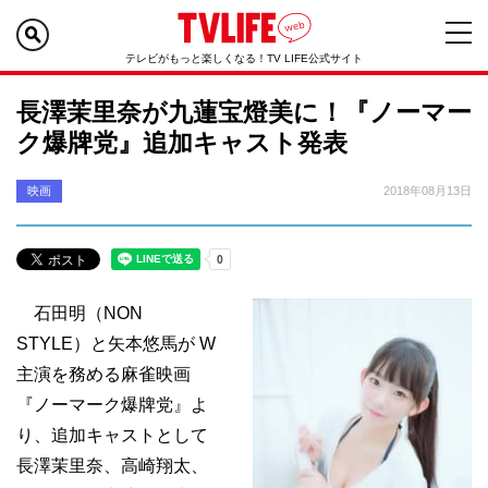
テレビがもっと楽しくなる！TV LIFE公式サイト
長澤茉里奈が九蓮宝燈美に！『ノーマー
ク爆牌党』追加キャスト発表
映画
2018年08月13日
石田明（NON
STYLE）と矢本悠馬が W
主演を務める麻雀映画
『ノーマーク爆牌党』よ
り、追加キャストとして
長澤茉里奈、高崎翔太、