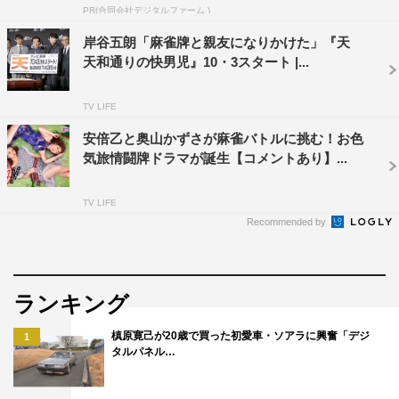
＜モロ師岡（万利休 役）コメント＞
PR(合同会社デジタルファーム )
昔は、麻雀と言うと、煙草の煙が朦々とする中、朝までや
岸谷五朗「麻雀牌と親友になりかけた」『天
る不健康なイメージでしたが、今は、女性プロ雀士もい
天和通りの快男児』10・3スタート |...
て、雀荘も禁煙で学生がジュースを飲みながらやってたり
昔とは随分イメージが違います。この映画を観て、麻雀の
TV LIFE
テクニックや楽しさをもっと沢山の人に知って貰い、世界
安倍乙と奥山かずさが麻雀バトルに挑む！お色
的に麻雀ブームになって欲しいです。私が演じる麻雀界の
気旅情闘牌ドラマが誕生【コメントあり】...
最高顧問万利休も、ユニークなキャラクターで、NON
STYLEの石田君が演じる爆岡との絡みも緊張感のある面
TV LIFE
Recommended by
白いシーンになっています。是非、多くの人に観て頂き麻
雀ブームを興して映画も大ヒットして欲しいです！
＜富澤昭文監督 コメント＞
ランキング
安心や安定、備えやリスク回避という言葉が飛び交う現代
槙原寛己が20歳で買った初愛車・ソアラに興奮「デジ
1
で、「攻め」の生き方を貫く男と「守り」の生き方を貫く
タルパネル…
男。真逆の信条を持つ二人の人物を中心にしてこの映画は
進みます。人生の困難に直面した時、言い訳や逃げ道を残