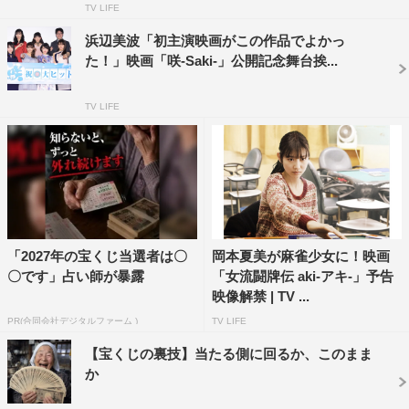
TV LIFE
をするのが大好きなので、宝燈美ちゃんとの共通点かなあ
浜辺美波「初主演映画がこの作品でよかっ
～。（打ち方は爆守備です）笑
た！」映画「咲-Saki-」公開記念舞台挨...
麻雀好きな方はもちろん、人生ってなんだろうって悩んで
る方、上手くいかない世の中だなこんにゃろって、この世
TV LIFE
界に不満を持ってる方も、この映画を見たらきっとスッキ
リするし人生頑張ろって思える作品だと思います。
＜高崎翔太（当大介 役）コメント＞
麻雀漫画の金字塔と呼ばれる作品。出演出来ることを嬉し
く思います。その作品の中の当大介。イケイケの麻雀を打
「2027年の宝くじ当選者は〇
岡本夏美が麻雀少女に！映画
ちます。真っ直ぐでちょいおばか、だけど憎めない。そん
〇です」占い師が暴露
「女流闘牌伝 aki-アキ-」予告
なキャラクターです。しかし、誰よりも揺るぎなくNo.1を
映像解禁 | TV ...
めざすキャラクター。画面の中を少し賑やかにできればな
PR(合同会社デジタルファーム )
TV LIFE
と。初の麻雀映画ですが、楽しみつつ盤面に向き合いたい
【宝くじの裏技】当たる側に回るか、このまま
と思います。
か