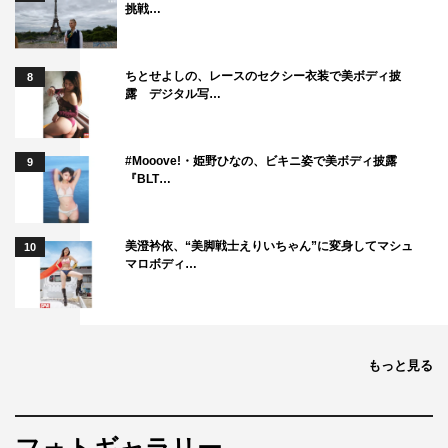
挑戦…
と大介は鉄壁との勝負を持ち掛ける。相手の余剰牌を狙い
撃ちする「爆牌」を武器とする爆岡と、徹底した守備力
ちとせよしの、レースのセクシー衣装で美ボディ披
「爆守備」を武器とする鉄壁。運命に導かれるように出会
8
露 デジタル写…
った二人は、己のプライドと人生を掛けぶつかり合う。
出演：石田明（NON STYLE） 矢本悠馬
#Mooove!・姫野ひなの、ビキニ姿で美ボディ披露
9
長澤茉里奈 高崎翔太 永田彬／モロ師岡
『BLT…
原作：「ノーマーク爆牌党」片山まさゆき（竹書房刊）
美澄衿依、“美脚戦士えりいちゃん”に変身してマシュ
10
脚本・監督：富澤昭文
マロボディ…
製作：永森裕二
プロデューサー：石川博幸/笠木望
キャスティングプロデューサー：久保田隆久
撮影：甲斐公康
もっと見る
製作：「ノーマーク爆牌党」製作委員会
配給・宣伝：AMGエンタテインメント
制作：レフトハイ