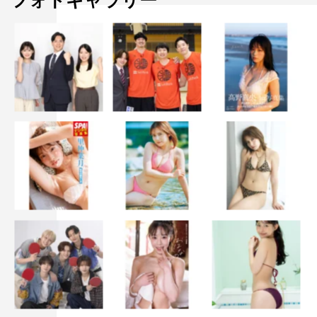
フォトギャラリー
麻雀監修：麻雀企画集団バビロン
協力：日本プロ麻雀連盟
公式HP：http://bakuhai-movie.com/
©2018片山まさゆき／竹書房／『ノーマーク爆牌党』製作
委員会
高崎翔太