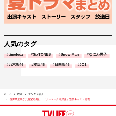
人気のタグ
timelesz
SixTONES
Snow Man
なにわ男子
乃木坂46
櫻坂46
日向坂46
JO1
ホーム
映画
エンタメ総合
長澤茉里奈が九蓮宝燈美に！『ノーマーク爆牌党』追加キャスト発表