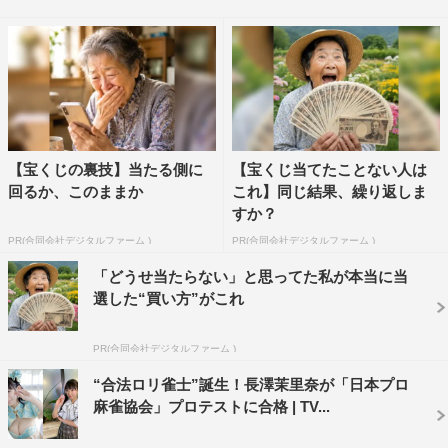
「麻雀最強戦」8代目アシスタントとして活躍する長澤
は、とにかく高い符を目指す「爆テンパネ」と自ら名づけ
た打ち筋を駆使する宝燈美を演じる。高崎は、驚異的な確
率で役満を上がる天賦の才能「爆役満」を持つ大介、モロ
師岡は、爆岡の才能を見抜いて、プロにしようとした万利
【宝くじの裏技】当たる側に
【宝くじ当てたことない人は
休役を演じる。
回るか、このままか
これ】同じ結果、繰り返しま
すか？
＜長澤茉里奈（九蓮宝燈美 役）コメント＞
PR(合同会社デジタルファーム )
PR(合同会社デジタルファーム )
出演が決まった時はほんとに驚きました。
「どうせ当たらない」と思ってた私が本当に当
長年愛され続けているこの作品に自分が出れるなん
選した“買い方”がこれ
て、、、しかも私が宝燈美ちゃん、、、、！？！プレッシ
ャーのかたまりでした。でも富澤監督はじめ、スタッフの
PR(合同会社デジタルファーム )
皆さん、共演者の皆さんと作品を作っていくことで少しず
“合法ロリ雀士”誕生！長澤茉里奈が「日本プロ
つプレッシャーが楽しさに変わっていって撮影していくた
麻雀協会」プロテストに合格 | TV...
びにこの作品がもっと大好きになりました。
私自身麻雀がとっても大好きで、いつも雀荘で仲間と麻雀