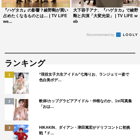
べるというシーンが少し難しかったですね（笑）。
『ハゲタカ』の影響？綾野剛が買い
大下容子アナ、『ハゲタカ』で綾野
これだけ楽しく演じられたのは、綾野さんが作る現場だ
占めたくなるものとは… | TV LIFE
剛と共演「大変光栄」 | TV LIFE w
we...
eb
から、というのが大きかったと思います。初日から壁をな
くしてくださり、包容力のある綾野さんについていったの
Recommended by
で、自分が作ってきた役もどんどん出させてもらえまし
た。綾野さんのおかげでもっともっとお芝居が好きになり
ましたし、「連ドラで主役を張るというのは、こういうこ
ランキング
となんだ」ということを肌で感じられた気がします。
“現役女子大生アイドル”七海りお、ランジェリー姿で
1
色白美ボデ…
綾野さんはカメラが回っていないときでも、いろいろな
お話をしてくれるのですが、“集中の仕方”の話をしている
ときに「集中を切る勇気も必要だよ」と言ってくれたんで
軟体Iカップグラビアアイドル・仲根なのか、1st写真集
2
「おは…
す。今までに自分の中になかったワードだったので新鮮
で、別の現場でも実践してみたいなと思いました。
HIKAKIN、ダイアン・津田篤宏がドリフコントに初挑
3
僕には10年以内にアカデミー賞を取るという目標があり
戦『ド…
ます。今はまだ役者です、と胸を張って言える立場ではな