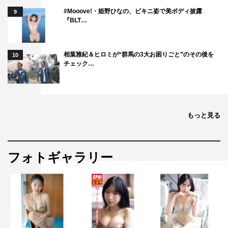
#Mooove!・姫野ひなの、ビキニ姿で美ボディ披露
9
はないでしょうか？
『BLT…
『ハゲタカ』を愛して見続けてきてくださった皆さんの愛
情が、もっと深くなるような、そして未来に向かって進ん
相葉雅紀＆ヒロミが“群馬の3大お困りごと”のその後を
10
チェック…
でいく希望のあるお話になっていますので、ぜひ楽しみに
していただきたいです。
©テレビ朝日
もっと見る
フォトギャラリー
森崎ウィン
綾野剛