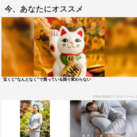
「夢というのは実現する意志のない人間が使う言葉だ」と
今、あなたにオススメ
いう鷲津の言葉に、天宮は初めは反発を覚えるも、次第に
その意味を受け止めていく。
今年4月公開の米映画「レディ・プレイヤー1」で巨匠ス
ティーブン・スピルバーグ監督に抜擢されて注目を集めた
森崎。日本の地上波ドラマへの出演は約4年ぶりで、物語
終盤となる第3部での登場に「正直、スティーブン・スピ
ルバーグよりびっくりしました…（笑）」と緊張感を明か
しつつも、「綾野さんのおかげでもっともっとお芝居が好
宝くじ“なんとなく”で買っている限り変わらない
きになりましたし、『連ドラで主役を張るというのは、こ
ういうことなんだ』ということを肌で感じられた気がしま
PR(合同会社デジタルファーム )
す」とコメントしている。
＜森崎ウィン コメント＞
綾野剛さんは、ずっと作品なども拝見していた役者さん
だったので、お会いできることがうれしかったのと同時