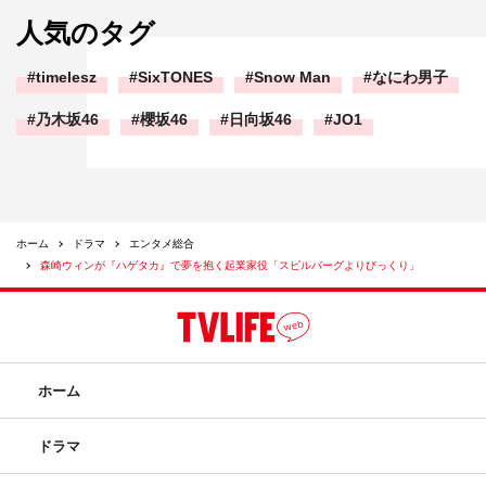
人気のタグ
timelesz
SixTONES
Snow Man
なにわ男子
乃木坂46
櫻坂46
日向坂46
JO1
ホーム
ドラマ
エンタメ総合
森崎ウィンが『ハゲタカ』で夢を抱く起業家役「スピルバーグよりびっくり」
ホーム
ドラマ