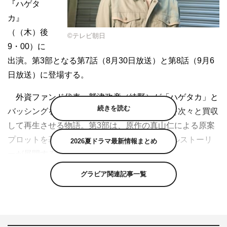
『ハゲタ
カ』
（（木）後
©テレビ朝日
9・00）に
出演。第3部となる第7話（8月30日放送）と第8話（9月6
日放送）に登場する。
外資ファンド代表・鷲津政彦（綾野）が「ハゲタカ」と
続きを読む
バッシングを受けながらも、日本の名門企業を次々と買収
して再生させる物語。第3部は、原作の真山仁による原案
プロットを基に2018年を舞台にしたオリジナルストーリ
2026夏ドラマ最新情報まとめ
ーが展開する。
グラビア関連記事一覧
森崎が演じるのは、ベンチャー企業「スペース・フロン
ティア・ジャパン」の代表を務める若き起業家・天宮光
一。夢の宇宙開発に関する事業のため、鷲津に投資を依頼
する。しかし、鷲津は「夢にお金は投資しない」と一蹴。