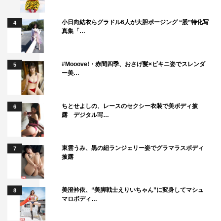
いので、自分を認めてあげたいというのと、僕をかわいが
小日向結衣らグラドル6人が大胆ポージング “股”特化写
4
ってくださる先輩やスピルバーグ監督のように僕を認めて
真集「…
くださった方々に恩返しをするという意味でも、ぜひアカ
デミー賞を、と思っているんです。
#Mooove!・赤間四季、おさげ髪×ビキニ姿でスレンダ
5
ー美…
そういった中でも今回の『ハゲタカ』出演は、とても大
きなものになりました。自分で「視野が広がりました」と
いうのも変ですが、見えていなかったものが見えた気がし
ちとせよしの、レースのセクシー衣装で美ボディ披
6
露 デジタル写…
ています。本当に楽しかったですし、感謝しかないです！
腹黒かったり、陰があったり、そういう登場人物が多い
東雲うみ、黒の紐ランジェリー姿でグラマラスボディ
7
『ハゲタカ』に天宮のような真っすぐな男が入ってくるこ
披露
とによって、一つの線が引かれたような…第7話、第8話は
そんな面白さを楽しんでいただけるのではないかと思いま
美澄衿依、“美脚戦士えりいちゃん”に変身してマシュ
8
す。鷲津の優しさを一瞬でも見られるような、夢を抱く若
マロボディ…
者と接するそんな鷲津が見られるのは第7話、第8話だけな
ので、ここまでの『ハゲタカ』とは違った色が出せるので