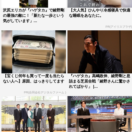
に、少し怖さも感じていました。『ハゲタカ』全8話の中
沢尻エリカが『ハゲタカ』で綾野剛
【大人気】ひんやり冷感寝具で快適
の第7話と8話に出てくるキャラクターをやらせていただく
の最強の敵に！「新たな一歩という
な睡眠をあなたに。
気がしています」...
という責任に、正直、スティーヴン・スピルバーグよりび
PR(アイリスプラザ)
っくりしました…（笑）。ですので、楽しみだな、ありが
たいなという思いの反面、大丈夫かなという気持ちも強く
て…。綾野さんが作ってきた『ハゲタカ』という作品に途
中から入ることにとてもドキドキしていました！
僕が演じた天宮光一という人物は、すごく真っすぐな男
で自分と近い部分もありました。宇宙開発というのは、ま
【宝くじ何年も買って一度も当たら
『ハゲタカ』高嶋政伸、綾野剛と息
ない人へ】原因、はっきりしてます
詰まる芝居合戦「綾野さんに驚かさ
ったく接点のないジャンルでしたが、いろいろと勉強をし
れてばかり」 |...
ながら演じました。もちろん、“社長”という役は初めてで
PR(合同会社デジタルファーム )
すが、皆さんが思い描くような“ザ・社長”というよりは、
下町の工場でみんなと一つのものを作る熱血漢、という感
じ。すごく楽しくやらせていただきました。でも人の上に
立つ、という経験がなかったので、従業員たちの前でしゃ