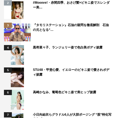
#Mooove!・赤間四季、おさげ髪×ビキニ姿でスレンダ
2
ー美…
『タモリステーション』石油の疑問を徹底解剖 石油
3
の元となる“…
黒嵜菜々子、ランジェリー姿で色白美ボディ披露
4
STU48・甲斐心愛、イエローのビキニ姿で愛されボデ
5
ィ披露
高崎かなみ、葡萄色ビキニ姿で美ヒップ披露
6
小日向結衣らグラドル6人が大胆ポージング “股”特化写
7