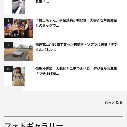
真集「…
『博士ちゃん』伊藤沙莉が初登場 大好きな芦田愛菜
8
とのタッグで…
槙原寛己が20歳で買った初愛車・ソアラに興奮「デジ
9
タルパネル…
似鳥沙也加、大胆ビキニ姿で舌ペロ デジタル写真集
10
「ブチ上げ極…
もっと見る
フォトギャラリー