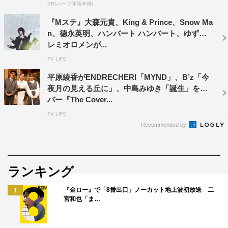
PR(ハーブ健康本舗)
『Mステ』大森元貴、King & Prince、Snow Ma
n、德永英明、ハンバート ハンバート、ゆず、
レミオロメンが...
TV LIFE
平原綾香がENDRECHERI「MYND」、B’z「今
夜月の見える丘に」、中島みゆき「誕生」をカ
バー『The Cover...
TV LIFE
Recommended by
ランキング
『金ロー』で「8番出口」ノーカット地上波初放送 二
1
宮和也「ま…