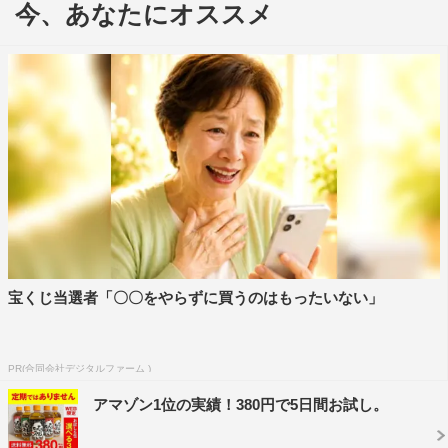
今、あなたにオススメ
変化」だと語る德永のパフォーマンスに注目だ。
この日はほかに、A.B.C-Zが「JOYしたいキモチ」、
CHEMISTRYが「Heaven Only Knows」と「Point of No
Return」の2曲、AAAが「DEJAVU」、Perfumeが
「Future Pop」、Mrs. GREEN APPLEが「青と夏」を披
露する。
また、“親から教えてもらった好きな曲”を調査する企画
の特別編として、今回は芸能界の二世タレントたちが回
答。石原良純、渡辺裕太、IMALU、岡田結実、紅蘭、小園
凌央、高橋真麻、花田優一、Mattが親から教えてもらった
宝くじ当選者「〇〇をやらずに買うのはもったいない」
曲の中からお気に入りのナンバーを紹介する。
『ミュージックステーション』
PR(合同会社デジタルファーム )
テレビ朝日系
アマゾン1位の実績！380円で5日間お試し。
8月24日（金）後8・00