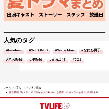
人気のタグ
timelesz
SixTONES
Snow Man
なにわ男子
乃木坂46
櫻坂46
日向坂46
JO1
ホーム
音楽
エンタメ総合
德永英明『Mステ』で「壊れかけのRadio」を披露！レギュラー放送では26年ぶり