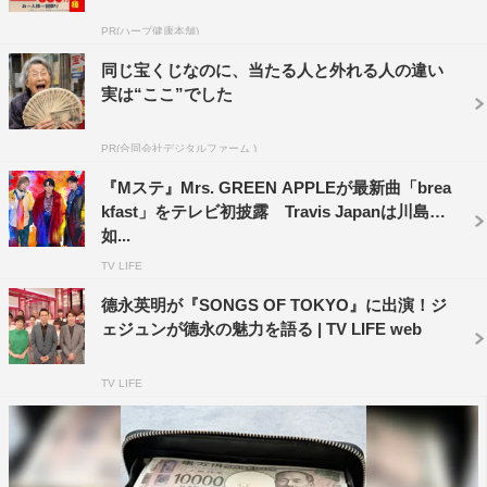
＜MC＞
PR(ハーブ健康本舗)
タモリ／弘中綾香（テレビ朝日アナウンサー）
同じ宝くじなのに、当たる人と外れる人の違い
実は“ここ”でした
＜出演予定アーティストと演奏予定楽曲＞
A.B.C-Z「JOYしたいキモチ」
PR(合同会社デジタルファーム )
CHEMISTRY「Heaven Only Knows」「Point of No
『Mステ』Mrs. GREEN APPLEが最新曲「brea
Return」
kfast」をテレビ初披露 Travis Japanは川島
AAA「DEJAVU」
如...
Perfume「Future Pop」
TV LIFE
Mrs. GREEN APPLE「青と夏」
德永英明が『SONGS OF TOKYO』に出演！ジ
德永英明「壊れかけのRadio」
ェジュンが德永の魅力を語る | TV LIFE web
TV LIFE