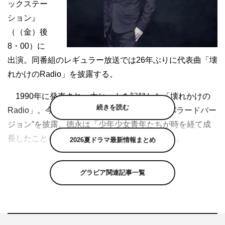
ックステー
ション』
（（金）後
8・00）に
出演。同番組のレギュラー放送では26年ぶりに代表曲「壊
れかけのRadio」を披露する。
1990年に発売され、大ヒットを記録した「壊れかけの
続きを読む
Radio」。今回は、セルフカバーした“ロッカバラードバー
ジョン”を披露。徳永は「少年少女青年たちが時を経て成
長したことを感じてください」とアピールする。
2026夏ドラマ最新情報まとめ
同曲では、自ら作詞・作曲を担当。詩と曲は、制作時に
グラビア関連記事一覧
降りてきたとか。歌詞に「華やいだ祭りの後 静まる街を
背に」という夏の描写があるが、これは德永が高校時代を
過ごした兵庫県伊丹市での盆踊りの後の光景が基になって
いるという。発売から28年が経ち、変わったことは「声の