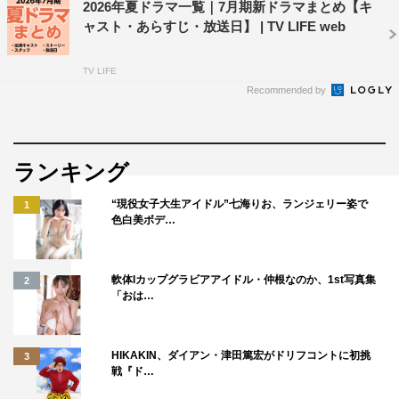
2026年夏ドラマ一覧｜7月期新ドラマまとめ【キ
ャスト・あらすじ・放送日】 | TV LIFE web
TV LIFE
Recommended by
ランキング
“現役女子大生アイドル”七海りお、ランジェリー姿で
1
色白美ボデ…
軟体Iカップグラビアアイドル・仲根なのか、1st写真集
2
「おは…
HIKAKIN、ダイアン・津田篤宏がドリフコントに初挑
3
戦『ド…