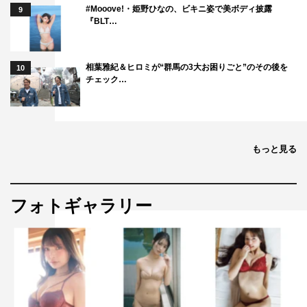
#Mooove!・姫野ひなの、ビキニ姿で美ボディ披露
9
『BLT…
相葉雅紀＆ヒロミが“群馬の3大お困りごと”のその後を
10
チェック…
もっと見る
フォトギャラリー