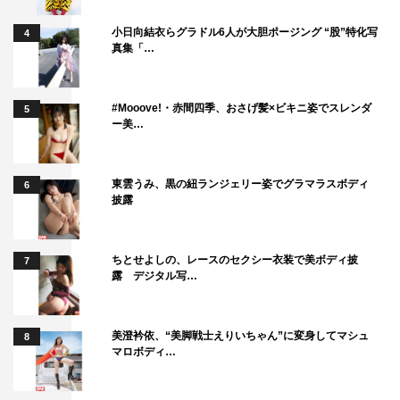
小日向結衣らグラドル6人が大胆ポージング “股”特化写
4
真集「…
#Mooove!・赤間四季、おさげ髪×ビキニ姿でスレンダ
5
ー美…
東雲うみ、黒の紐ランジェリー姿でグラマラスボディ
6
披露
ちとせよしの、レースのセクシー衣装で美ボディ披
7
露 デジタル写…
美澄衿依、“美脚戦士えりいちゃん”に変身してマシュ
8
マロボディ…