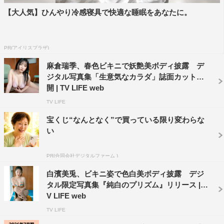
【大人気】ひんやり冷感寝具で快適な睡眠をあなたに。
PR(アイリスプラザ)
麻倉瑞季、春色ビキニで妖艶美ボディ披露 デ
ジタル写真集「生意気なカラダ」誌面カット公
開 | TV LIFE web
TV LIFE
宝くじ“なんとなく”で買っている限り変わらな
い
PR(合同会社デジタルファーム )
白濱美兎、ビキニ姿で色白美ボディ披露 デジ
タル限定写真集『純白のプリズム』リリース | T
V LIFE web
TV LIFE