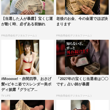
【当選した人が暴露】宝くじ運
老後のお金、今の金運でほぼ決
が動く時、必ずある前触れ
まります
PR(合同会社デジタルファーム )
PR(合同会社デジタルファーム )
#Mooove!・赤間四季、おさげ
「2027年の宝くじ当選者は〇〇
髪×ビキニ姿でスレンダー美ボ
です」占い師が暴露
ディ披露『グラビア...
TV LIFE
PR(合同会社デジタルファーム )