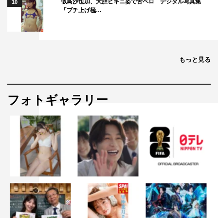
似鳥沙也加、大胆ビキニ姿で舌ペロ デジタル写真集
10
「ブチ上げ極…
もっと見る
フォトギャラリー