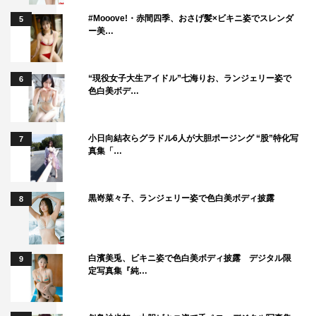
#Mooove!・赤間四季、おさげ髪×ビキニ姿でスレンダ
5
ー美…
“現役女子大生アイドル”七海りお、ランジェリー姿で
6
色白美ボデ…
小日向結衣らグラドル6人が大胆ポージング “股”特化写
7
真集「…
黒嵜菜々子、ランジェリー姿で色白美ボディ披露
8
白濱美兎、ビキニ姿で色白美ボディ披露 デジタル限
9
定写真集『純…