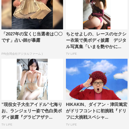
「2027年の宝くじ当選者は〇〇
ちとせよしの、レースのセクシ
です」占い師が暴露
ー衣装で美ボディ披露 デジタ
ル写真集「いまを艶やかに...
PR(合同会社デジタルファーム )
TV LIFE
”現役女子大生アイドル”七海り
HIKAKIN、ダイアン・津田篤宏
お、ランジェリー姿で色白美ボ
がドリフコントに初挑戦『ドリ
ディ披露『グラビアザテ...
フに大挑戦スペシャ...
TV LIFE
TV LIFE