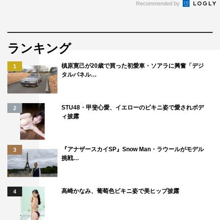
Recommended by
ランキング
槙原寛己が20歳で買った初愛車・ソアラに興奮「デジ
1
タルパネル…
STU48・甲斐心愛、イエローのビキニ姿で愛されボデ
2
ィ披露
『アナザースカイSP』Snow Man・ラウールがモデル
3
挑戦…
高崎かなみ、葡萄色ビキニ姿で美ヒップ披露
4