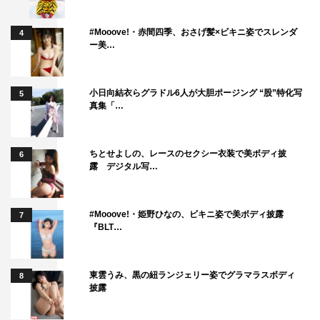
#Mooove!・赤間四季、おさげ髪×ビキニ姿でスレンダ
4
ー美…
小日向結衣らグラドル6人が大胆ポージング “股”特化写
5
真集「…
ちとせよしの、レースのセクシー衣装で美ボディ披
6
露 デジタル写…
#Mooove!・姫野ひなの、ビキニ姿で美ボディ披露
7
『BLT…
東雲うみ、黒の紐ランジェリー姿でグラマラスボディ
8
披露