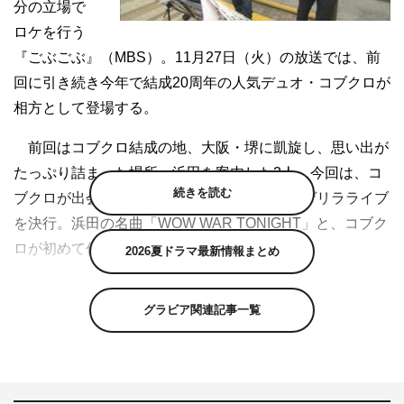
分の立場で
ロケを行う
『ごぶごぶ』（MBS）。11月27日（火）の放送では、前
回に引き続き今年で結成20周年の人気デュオ・コブクロが
相方として登場する。
前回はコブクロ結成の地、大阪・堺に凱旋し、思い出が
たっぷり詰まった場所へ浜田を案内した2人。今回は、コ
続きを読む
ブクロが出会いライブを重ねた堺東で浜田とゲリラライブ
を決行。浜田の名曲「WOW WAR TONIGHT」と、コブク
ロが初めて作った曲「桜」を3人で熱唱する。
2026夏ドラマ最新情報まとめ
まずは、黒田がどうしても行きたかったという、堺の名
グラビア関連記事一覧
店「銀シャリ屋 ゲコ亭」を訪れた3人。そこでコブクロが
「20周年のお祝いとして、ぜひ浜田さんとゲリラライブを
お願いします！」と浜田に懇願。「俺は邪魔やろ！」と及
び腰の浜田だったが、コブクロから浜田と小室哲哉のユニ