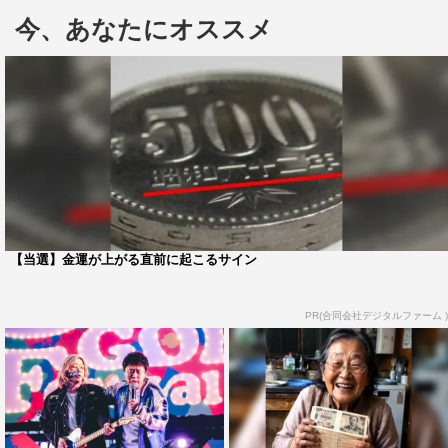
ット・H Jungle with tの「WOW WAR TONIGHT ～時には
今、あなたにオススメ
起こせよムーヴメント」を一緒に歌うために「もう目を閉
じても弾けますよ！」というほど練習を重ねてきたと言わ
れ、「その動画をお祝いとしてインスタにあげさせてくだ
さい！」という黒田の言葉が決め手となり、今回限りの“H
Jungle with k”を結成することに。
こうして3人は、堺東の堺銀座通り商店街へ。「初めて
ライブをしたのはここです！」という、まさにコブクロ始
まりの場所で、「小渕は堺東から出ることに消極的で、中
【当選】金運が上がる直前に起こるサイン
心地・なんばでは、最初は黒田1人でライブをしていた」
などといった思い出話が語られる。
PR(合同会社デジタルファーム )
そして、ついにH Jungle with kのストリートライブが開
幕。周囲には大勢の人が集まりだし「緊張するやん！」と
不安げな浜田だったが、いざ演奏が始まると「WOW
WAR TONIGHT」を本気で熱唱。さらに、「気持ちええ