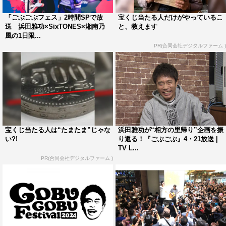
な！」と大満足の浜田を見たコブクロからの提案で、アン
「ごぶごぶフェス」2時間SPで放
宝くじ当たる人だけがやっているこ
コールとして3人でコブクロの代表曲「桜」を披露する。
送 浜田雅功×SixTONES×湘南乃
と、教えます
風の1日限...
©MBS
PR(合同会社デジタルファーム )
宝くじ当たる人は“たまたま”じゃな
浜田雅功が“相方の里帰り”企画を振
い?!
り返る！『ごぶごぶ』4・21放送 |
TV L...
PR(合同会社デジタルファーム )