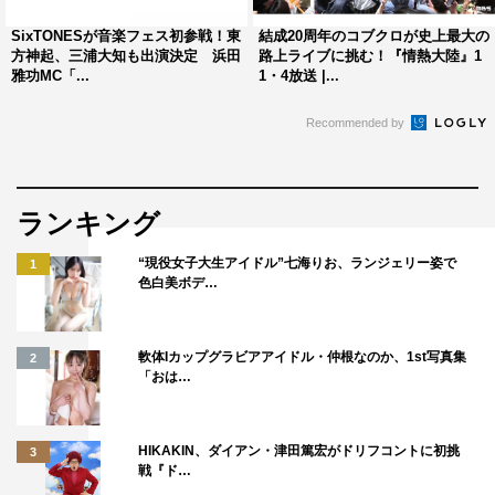
SixTONESが音楽フェス初参戦！東
結成20周年のコブクロが史上最大の
方神起、三浦大知も出演決定 浜田
路上ライブに挑む！『情熱大陸』1
雅功MC「...
1・4放送 |...
Recommended by
ランキング
“現役女子大生アイドル”七海りお、ランジェリー姿で
1
色白美ボデ…
軟体Iカップグラビアアイドル・仲根なのか、1st写真集
2
「おは…
HIKAKIN、ダイアン・津田篤宏がドリフコントに初挑
3
戦『ド…