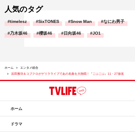
人気のタグ
timelesz
SixTONES
Snow Man
なにわ男子
乃木坂46
櫻坂46
日向坂46
JO1
ホーム
エンタメ総合
浜田雅功＆コブクロがゲリラライブであの名曲を大熱唱！『ごぶごぶ』11・27放送
ホーム
ドラマ