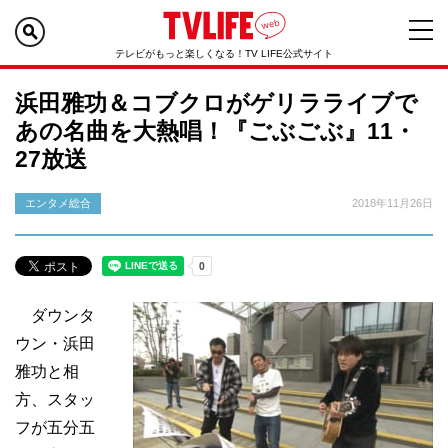
テレビがもっと楽しくなる！TV LIFE公式サイト
浜田雅功＆コブクロがゲリラライブで
あの名曲を大熱唱！『ごぶごぶ』11・
27放送
エンタメ総合
2018年11月26日
ダウンタ
ウン・浜田
雅功と相
方、スタッ
フが五分五