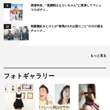
美澄衿依、“美脚戦士えりいちゃん”に変身してマシュ
9
マロボディ…
相葉雅紀＆ヒロミが“群馬の3大お困りごと”のその後を
10
チェック…
もっと見る
フォトギャラリー