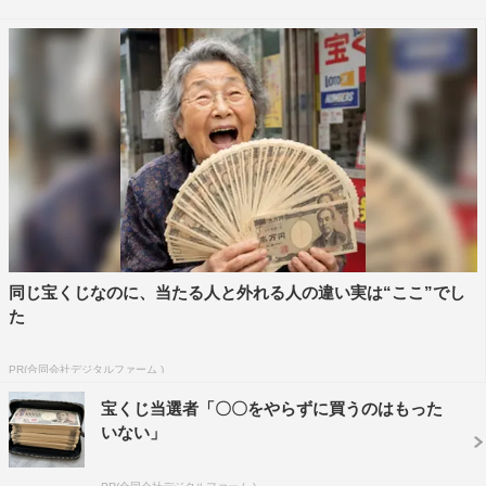
ュージカルを展開し紹介する。
フジテレビアナウンサーの堤礼実、杉原千尋、井上清華
がお店をリポートしていると、質問をした店員が突然歌い
出し、一大ミュージカルがスタート。40人の役者、ダンサ
ーがミッドタウンのエントランスでミュージカルを展開す
る。
スシローでは、回転寿司人気No.1の理由、企業努力の裏
側を実際の店舗でミュージカルを展開し学んでいく。
同じ宝くじなのに、当たる人と外れる人の違い実は“ここ”でし
さらに、有名舞台女優や人気タレントもゲストアクター
た
で登場。ミュージカルパートは東宝所属のエース演出家・
上田一豪が担当する。
PR(合同会社デジタルファーム )
宝くじ当選者「〇〇をやらずに買うのはもった
『学べるミュージカる』
いない」
フジテレビ
1月2日（水）深0時50分～1時50分