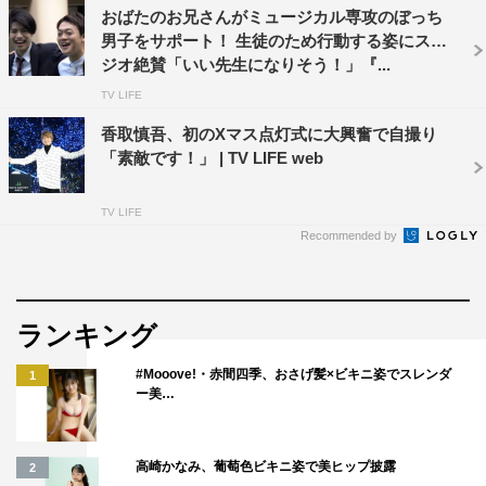
おばたのお兄さんがミュージカル専攻のぼっち
男子をサポート！ 生徒のため行動する姿にスタ
ジオ絶賛「いい先生になりそう！」『...
TV LIFE
香取慎吾、初のXマス点灯式に大興奮で自撮り
「素敵です！」 | TV LIFE web
TV LIFE
Recommended by
ランキング
#Mooove!・赤間四季、おさげ髪×ビキニ姿でスレンダ
1
ー美…
高崎かなみ、葡萄色ビキニ姿で美ヒップ披露
2