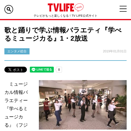
テレビがもっと楽しくなる！TV LIFE公式サイト
歌と踊りで学ぶ情報バラエティ『学べ
るミュージカる』1・2放送
エンタメ総合
2019年01月01日
ミュージ
カル情報バ
ラエティー
『学べるミ
ュージカ
る』（フジ