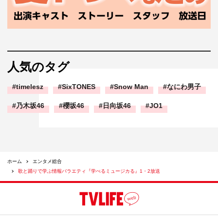
人気のタグ
timelesz
SixTONES
Snow Man
なにわ男子
乃木坂46
櫻坂46
日向坂46
JO1
ホーム
エンタメ総合
歌と踊りで学ぶ情報バラエティ『学べるミュージカる』1・2放送