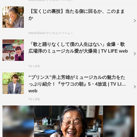
PR(合同会社デジタルファーム )
©フジテレビ
【宝くじの裏技】当たる側に回るか、このまま
か
PR(合同会社デジタルファーム )
「歌と踊りなくして僕の人生はない」金爆・歌
広場淳のミュージカル愛が大爆発 | TV LIFE web
TV LIFE
“プリンス”井上芳雄がミュージカルの魅力をた
っぷり紹介！『サワコの朝』5・4放送 | TV LIFE
web
TV LIFE