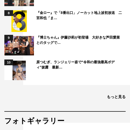
『金ロー』で「8番出口」ノーカット地上波初放送 二
8
宮和也「ま…
『博士ちゃん』伊藤沙莉が初登場 大好きな芦田愛菜
9
とのタッグで…
原つむぎ、ランジェリー姿で“令和の最強最高ボデ
10
ィ”披露 最新…
もっと見る
フォトギャラリー