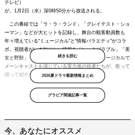
テレビ）
が、1月2日（水）深0時50分から放送される。
この番組では「ラ・ラ・ランド」「グレイテスト・ショ
ーマン」などが大ヒットを記録し、舞台の観客動員数も
年々増えている“ミュージカル”と“情報バラエティ”がコラ
ボ。視聴者がいま知りたい情報を「レ・ミゼラブル」「美
続きを読む
女と野獣」「ライオンキング」など、有名ミュージカルで
メーンキャストを演じている実力派の役者たちが、歌って
踊って紹介する。
2026夏ドラマ最新情報まとめ
今回取り上げるのは、「東京ミッドタウン日比谷」と
グラビア関連記事一覧
「回転寿司売上No.1スシロー」。2018年にオープンした
話題のスポット、東京ミッドタウン日比谷では、毎日行列
が出来るパン店、チョコとワインを楽しめるカフェバー、
6店舗が集まるニューヨークスタイルのフードホール、絶
今、あなたにオススメ
品の串揚げ店などの人気店、最新グルメを実際の店舗でミ