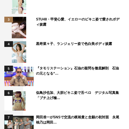
STU48・甲斐心愛、イエローのビキニ姿で愛されボデ
3
ィ披露
黒嵜菜々子、ランジェリー姿で色白美ボディ披露
4
『タモリステーション』石油の疑問を徹底解剖 石油
5
の元となる“…
似鳥沙也加、大胆ビキニ姿で舌ペロ デジタル写真集
6
「ブチ上げ極…
岡田准一がSNSで交流の梶裕貴と念願の初対面 永尾
7
柚乃は岡田…