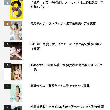
『金ロー』で「8番出口」ノーカット地上波初放送 二
2
宮和也「ま…
黒嵜菜々子、ランジェリー姿で色白美ボディ披露
3
STU48・甲斐心愛、イエローのビキニ姿で愛されボデ
4
ィ披露
#Mooove!・赤間四季、おさげ髪×ビキニ姿でスレンダ
5
ー美…
高崎かなみ、葡萄色ビキニ姿で美ヒップ披露
6
小日向結衣らグラドル6人が大胆ポージング “股”特化写
7