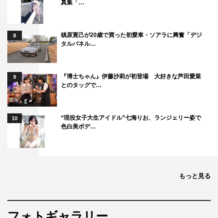
真集「…
槙原寛己が20歳で買った初愛車・ソアラに興奮「デジ
8
タルパネル…
『博士ちゃん』伊藤沙莉が初登場 大好きな芦田愛菜
9
とのタッグで…
“現役女子大生アイドル”七海りお、ランジェリー姿で
10
色白美ボデ…
もっと見る
フォトギャラリー