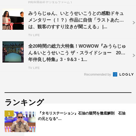
前編 1月13日（日）深0時30分～1時
PR(合同会社デジタルファーム )
後編 1月20日（日）深1時25分～1時55分
みうらじゅん、いとうせいこうとの感動ドキュ
メンタリー（！？）作品に自信「ラストあたり
＜出演者＞
は、観客のすすり泣きが聞こえる」 |...
MC：中井りか（NGT48）、いとうせいこう
TV LIFE
ゲスト：みうらじゅん
全20時間の総力大特集！WOWOW『みうらじゅ
ん＆いとうせいこう ザ・スライドショー 20周
©フジテレビ
年仲良し特集』3・9＆3・1...
TV LIFE
Recommended by
ランキング
NGT48
いとうせいこう
中井りか
『タモリステーション』石油の疑問を徹底解剖 石油
1
の元となる“…