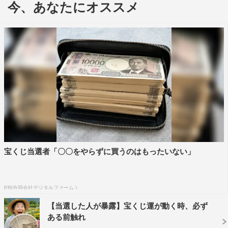
今、あなたにオススメ
現世で起こした悪い行いの度合いによって落ちる地獄の
種類が異なることを説明するみうら。みうらは中井に対し
て「何か、しでかしてます？今のところ」とストレートに
宝くじ当選者「〇〇をやらずに買うのはもったいない」
質問。下に落ちれば落ちるほど「ハードプレイ」になると
いう地獄だが、中井が“どの地獄にまで落ちることができ
るのか”日頃の行いによって吟味していく。
PR(合同会社デジタルファーム )
【当選した人が暴露】宝くじ運が動く時、必ず
ある前触れ