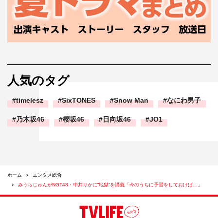
人気のタグ
timelesz
SixTONES
Snow Man
なにわ男子
乃木坂46
櫻坂46
日向坂46
JO1
ホーム
エンタメ総合
みうらじゅんがNGT48・中井りかに“地獄”を講義「今のうちに予習をしておけば…」