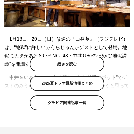
1月13日、20日（日）放送の『白昼夢』（フジテレビ）
は、“地獄”に詳しいみうらじゅんがゲストとして登場。地
獄に興味があるというNGT48・中井りかのために“地獄講
続きを読む
義”を開講する。
中井＆いとうせいこうは都内のある“地獄スポット”でゲ
2026夏ドラマ最新情報まとめ
ストのみうらと合流。中井が「自分は地獄に行くと思って
いるから（地獄のことが）気になっている」と語ると、み
うらは「今のうちに予習をしておけば逆にうれしくなる可
グラビア関連記事一覧
能性があるぞ」と返し、地獄講義が始まる。