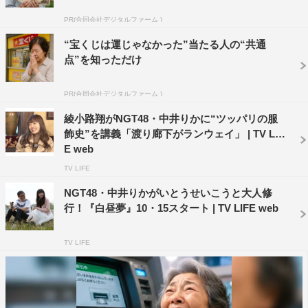
PR(合同会社デジタルファーム )
“宝くじは運じゃなかった”当たる人の“共通
点”を知っただけ
PR(合同会社デジタルファーム )
綾小路翔がNGT48・中井りかに“ツッパリの服
飾史”を講義「渡り廊下がランウェイ」 | TV LIF
E web
さらに、中井のロケ中の“ある行い”について、いとうが
TV LIFE
暴露する場面も。そのほか「殺生」「飲酒」「邪淫」な
NGT48・中井りかがいとうせいこうと大人修
ど、地獄に落ちるとされている“罪”の定義をみうらが分か
行！『白昼夢』10・15スタート | TV LIFE web
りやすく講義する。
TV LIFE
そして、法乗院・深川ゑんま堂も訪問。閻魔大王を「推
しメン」だと語る中井は、日本最大の閻魔大王座像を見て
「デカい！ アゲ（笑）」と早速テンションが上がる。