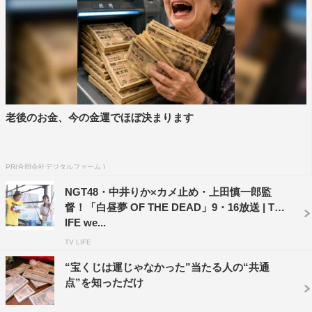
老後のお金、今の金運でほぼ決まります
PR(合同会社デジタルファーム )
さらに、死から地獄道行きが決定されるまでの過程を絵
NGT48・中井りか×カメ止め・上田慎一郎監
督！「白昼夢 OF THE DEAD」9・16放送 | TV L
解きした江戸時代の作品「地獄・極楽図」をじっくりと見
IFE we...
学。もし中井が閻魔大王の裁きを受けたらどうなるかを妄
TV LIFE
想する。
“宝くじは運じゃなかった”当たる人の“共通
『白昼夢』
点”を知っただけ
フジテレビ