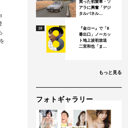
買った初愛車・ソ
アラに興奮「デジ
タルパネル…
ョ
登
『金ロー』で「8
10
ち
番出口」ノーカッ
を
ト地上波初放送
二宮和也「ま…
もっと見る
フォトギャラリー