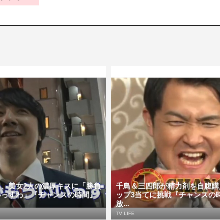
田、美女2人の濃厚キスに「勝負
千鳥＆三四郎が精力剤を自腹購
いっすわ」『チャンスの時間』
ップ3当てに挑戦『チャンスの時
放...
TV LIFE