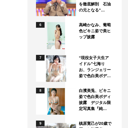
を徹底解剖 石油
の元となる“…
高崎かなみ、葡萄
6
色ビキニ姿で美ヒ
ップ披露
“現役女子大生ア
7
イドル”七海り
お、ランジェリー
姿で色白美ボデ…
白濱美兎、ビキニ
8
姿で色白美ボディ
披露 デジタル限
定写真集『純…
槙原寛己が20歳で
9