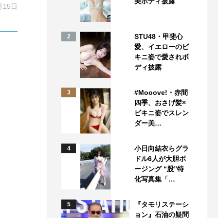
美ボディ披露
月15日
STU48・甲斐心
2
愛、イエローのビ
キニ姿で愛されボ
ディ披露
#Mooove!・赤間
3
四季、おさげ髪×
ビキニ姿でスレン
ダー美…
小日向結衣らグラ
4
ドル6人が大胆ポ
ージング “股”特
化写真集「…
『タモリステーシ
5
ョン』石油の疑問