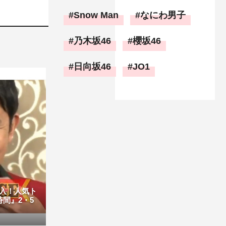
Snow Man
なにわ男子
乃木坂46
櫻坂46
日向坂46
JO1
入！人気ト
間』2・5