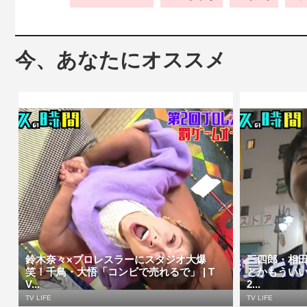
今、あなたにオススメ
鈴木奈々×プロレスラーにスタジオ大爆
三四郎・相
笑！千鳥・大悟「コンビで売れるで」 | T
とかもうい
V...
2...
TV LIFE
TV LIFE