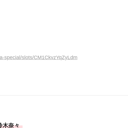
ma-special/slots/CM1CkvzYqZyLdm
鈴木奈々