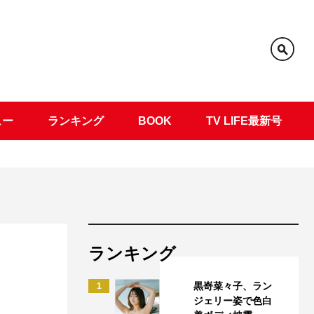
ュー
ランキング
BOOK
TV LIFE最新号
ランキング
黒嵜菜々子、ラン
1
ジェリー姿で色白