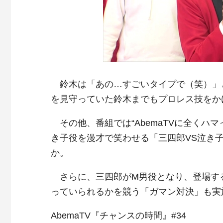
鈴木は「あの…すごいタイプで（笑）」
を見守っていた鈴木までもプロレス技をか
その他、番組では“AbemaTVに全くハ
き子役を漫才で笑わせる「三四郎VS泣き
か。
さらに、三四郎がM男役となり、登場す
っていられるかを競う「ガマン対決」も実
AbemaTV『チャンスの時間』#34