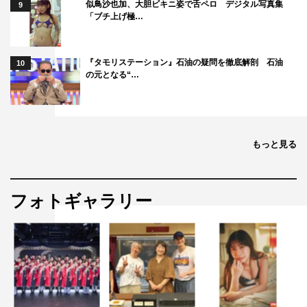
似鳥沙也加、大胆ビキニ姿で舌ペロ デジタル写真集
9
柏木佑介
植田圭輔
高崎翔太
「ブチ上げ極…
『タモリステーション』石油の疑問を徹底解剖 石油
10
の元となる“…
もっと見る
フォトギャラリー