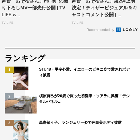
舞台「おそ松さん」F6“初”の撮
舞台「おそ松さん」第2弾上演
り下ろしMV一部先行公開 | TV
決定！ティザービジュアル＆キ
LIFE w...
ャストコメント公開 | ...
TV LIFE
TV LIFE
Recommended by
ランキング
STU48・甲斐心愛、イエローのビキニ姿で愛されボデ
1
ィ披露
喜劇「おそ松さん」
槙原寛己が20歳で買った初愛車・ソアラに興奮「デジ
2
タルパネル…
配信中
視聴URL：
https://video.dmkt-sp.jp/ti/10022873
黒嵜菜々子、ランジェリー姿で色白美ボディ披露
3
＜出演＞
おそ松：高崎翔太、カラ松：柏木佑介、チョロ松：植田圭