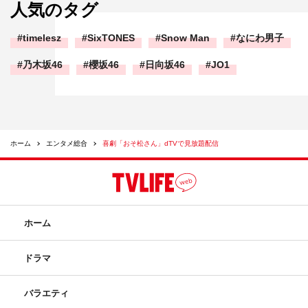
人気のタグ
timelesz
SixTONES
Snow Man
なにわ男子
乃木坂46
櫻坂46
日向坂46
JO1
ホーム
エンタメ総合
喜劇「おそ松さん」dTVで見放題配信
ホーム
ドラマ
バラエティ