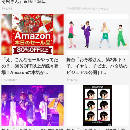
そ松さん」＆F6「1st...
2017」、舞台「おそ松さん」に登場する6つ子のイケメン
TV LIFE
PR(合同会社デジタルファーム )
ver. F6の初のライブツアー『F6 1st LIVEツアー
「Satisfaction」』も配信中。
「え、こんなセールやってた
舞台「おそ松さん」第2弾 トト
の？」80％OFF以上が続々登
子、イヤミ、チビ太、ハタ坊の
場！Amazonの本気が...
ビジュアル公開 | T...
PR(Amazon)
TV LIFE