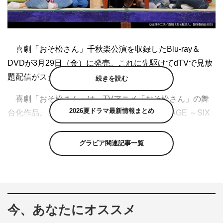
喜劇「おそ松さん」千秋楽公演を収録したBlu-ray＆
DVDが3月29日（金）に発売。これに先駆けてdTVで見放
題配信がスタートした。
続きを読む
喜劇「おそ松さん」は、TVアニメ「おそ松さん」の舞
2026夏ドラマ最新情報まとめ
台化作品。これまで第1弾『おそ松さん on STAGE ～SIX
MEN’S SHOW TIME～』（2016年）、第2弾『おそ松さん
on STAGE ～SIX MEN’S SHOW TIME 2～』（2018年）が
グラビア関連記事一覧
全公演満員御礼の大ヒットを記録。今作は“喜劇”と銘打
ち、「おそ松さん」の神髄ともいえる“笑い・コメディ”の
要素をさらに追求した笑い満載のステージとなる。
今、あなたにオススメ