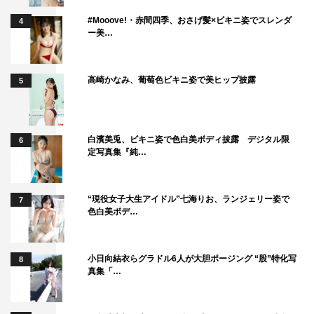
輔
#Mooove!・赤間四季、おさげ髪×ビキニ姿でスレンダ
4
ー美…
一松：北村諒、十四松：小澤廉、トド松：赤澤遼太郎
トト子：出口亜梨沙、イヤミ：窪寺昭、チビ太：
KIMERU、ハタ坊：原勇弥
高崎かなみ、葡萄色ビキニ姿で美ヒップ披露
5
松造：佐久間祐人、松代：ザンヨウコ
収録：2018年11月25日（日）＠京都劇場
白濱美兎、ビキニ姿で色白美ボディ披露 デジタル限
6
※写真は日本青年館ホール公演のもの。
定写真集『純…
©赤塚不二夫／喜劇「おそ松さん」製作委員会2018
“現役女子大生アイドル”七海りお、ランジェリー姿で
7
色白美ボデ…
小日向結衣らグラドル6人が大胆ポージング “股”特化写
8
真集「…
dTV
ステージ
北村諒
小澤廉