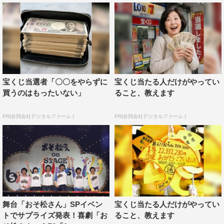
宝くじ当選者「〇〇をやらずに
宝くじ当たる人だけがやってい
買うのはもったいない」
ること、教えます
PR(合同会社デジタルファーム )
PR(合同会社デジタルファーム )
喜劇「おそ松さん」では、6つ子の父・松造、母・松代
が初登場し、松野家が勢ぞろい。さらに、トト子、イヤ
ミ、チビ太、ハタ坊の4人が脇を固め、総勢12名となった
キャストたちがシリーズ史上最高の笑いを届ける。
dTVでは喜劇「おそ松さん」をはじめ、『おそ松さんon
STAGE ～SIX MEN‘S SHOW TIME～』や『おそ松さんon
舞台「おそ松さん」SPイベン
宝くじ当たる人だけがやってい
STAGE ～SIX MEN’S SHOW TIME2～』、そして人気舞
トでサプライズ発表！喜劇「お
ること、教えます
台・ミュージカルのキャスト陣が集結した「STAGE FES