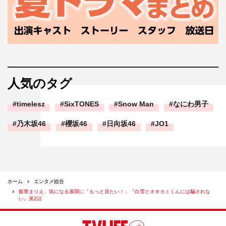
人気のタグ
timelesz
SixTONES
Snow Man
なにわ男子
乃木坂46
櫻坂46
日向坂46
JO1
ホーム
エンタメ総合
飯豊まりえ、気になる展開に「もっと見たい！」『白雪とオオカミくんには騙されな
い』第2話