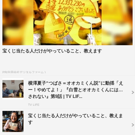
宝くじ当たる人だけがやっていること、教えます
その直後にアトリエに残ったこうすけ、つばさ、さな
PR(合同会社デジタルファーム )
り、あやの、すずから「こっち作業は気にしないで目一杯
横澤夏子“つばさ＝オオカミくん説”に動揺「え
楽しんでな！」といった文言と一緒に仲むつまじい5人の
ー！やめてよ！」『白雪とオオカミくんには騙
密着写真が送られてくる。すると、動揺を隠せず嫉妬した
されない』第9話 | TV LIF...
表情をするあいりに、MC陣からは「すごーい」「隠せて
TV LIFE
ないね、いいね」といった声が上がり、松田凌は思わず
宝くじ当たる人だけがやっていること、教えま
「あいりちゃん、燃えたぎる何かを感じる」とコメント。
す
アトリエで作業を進める5人は、作業に疲れてきた様子