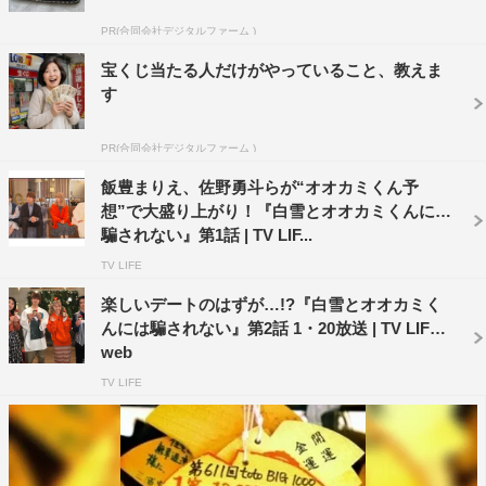
のデザイン・監修を行うMEGUさんの指導のもと、10人で
PR(合同会社デジタルファーム )
初めてペーパーフラワー制作に挑戦することに。
宝くじ当たる人だけがやっていること、教えま
す
しかし、MEGUさんからは現状制作に使用できるペーパ
ーフラワーは10人中、たった一人の制作したものだけと厳
PR(合同会社デジタルファーム )
しい評価を受ける。さらに制作に必要な個数は400個、一
飯豊まりえ、佐野勇斗らが“オオカミくん予
人40個のノルマが課せられ、メンバーたちは動揺を隠せな
想”で大盛り上がり！『白雪とオオカミくんには
い。
騙されない』第1話 | TV LIF...
TV LIFE
制作する手順を習ったあと、前回デートに行ける権利を
得たえいと、せいと、まる、みほろ、あいりの5人は遊園
楽しいデートのはずが…!?『白雪とオオカミく
んには騙されない』第2話 1・20放送 | TV LIFE
地へ。遊園地では、女子メンバーがそれぞれ気になる相手
web
を告白し、あいりがさなりと明かすと、まるとみほろは意
TV LIFE
外な様子。