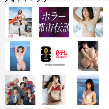
special/slots/CgGCQ2SyRwPZUK
©AbemaTV
AbemaTV