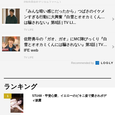
PR(合同会社デジタルファーム )
で、あやのが「デート行きたかったな」と漏らすと、ちょ
うどデート組からのLINEが鳴り、夜景を背景に写るまる
「みんな暗い感じだったから」つばさのイケメ
ンすぎる行動に大興奮『白雪とオオカミくんに
とえいとの写真が送られてくる。この写真を見てショック
は騙されない』第8話 | TV LI...
を受けている様子のこうすけに、すずが「嫌なん？」と聞
TV LIFE
くと、こうすけは「俺が誘いたかったな」と。その発言を
佐野勇斗の「ガオ、ガオ」にMC陣びっくり『白
聞いた、こうすけに好感を持っているあやのは複雑な表情
雪とオオカミくんには騙されない』第3話 | TV L
を見せる。
IFE web
番組終盤、さなりがすずを買い出しに誘い、お互いの今
TV LIFE
Recommended by
の気持ちを話すなど、距離を縮める。そんな中、10人の
LINEグループで特定のメンバーをデートに誘うことがで
きるというルールの「太陽LINE」で、あいりがさなりを
ランキング
誘い出す。
STU48・甲斐心愛、イエローのビキニ姿で愛されボデ
1
ここで映像が終わると、スタジオで見守っていた飯豊ま
ィ披露
りえは「もっと見たいもっと見たい！」と思わず叫んでし
まう。