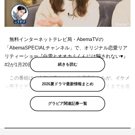
無料インターネットテレビ局・AbemaTVの
「AbemaSPECIALチャンネル」で、オリジナル恋愛リア
リティーショー『白雪とオオカミくんには騙されない♥』
#2が1月20日に放送された。
続きを読む
この番組は、本気で恋をしたい女子高生たちが、イケメ
2026夏ドラマ最新情報まとめ
ン男子とデートを繰り返しながら恋に落ちて行くまでを追
いかける恋愛リアリティーショー。しかし、イケメン男子
の中には、嘘をついたり、好きでもないのにちょっかいを
グラビア関連記事一覧
出したりと女子高生たちの恋を邪魔する“オオカミくん”が
最低でも1人交ざっている。女子高生たちは、そんな“オオ
カミくん”の誘惑や嘘に惑わされず、真実の恋を見つける