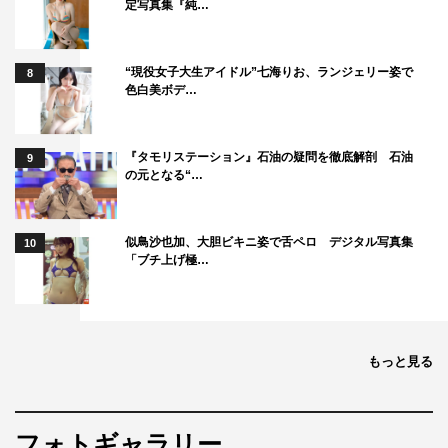
推理。松田は「さなりは、相手側に来させてオオカミくん
定写真集『純…
じゃないよという、えいとはオオカミくんだって分かりつ
つも好きになってしまう人が現れるタイプ」と2人いると
“現役女子大生アイドル”七海りお、ランジェリー姿で
8
予想。
色白美ボデ…
Dream Amiは「残念ながらこうすけです。皆さん気づき
『タモリステーション』石油の疑問を徹底解剖 石油
9
ましたか？こうすけは、いつも一歩引いて皆を見ているん
の元となる“…
です！」と力説し、笑いを誘った。
『白雪とオオカミくんには騙されない♥』3話予告
似鳥沙也加、大胆ビキニ姿で舌ペロ デジタル写真集
10
https://youtu.be/_iI4nuZFq3I
「ブチ上げ極…
AbemaTV『白雪とオオカミくんには騙されない♥』
次回放送日時：1月27日（日）後10時～10時45分
※緊急15分拡大スペシャル
もっと見る
放送チャンネル：AbemaSPECIAL
放送URL：
https://abema.tv/channels/abema-
フォトギャラリー