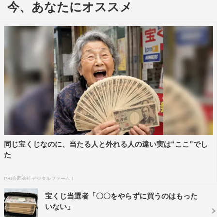
ことができるのか。
今、あなたにオススメ
同じ宝くじなのに、当たる人と外れる人の違い実は“ここ”でし
た
1月20日放送の第2話では、前回「ジャイアントペーパ
PR(合同会社デジタルファーム )
ーフラワー」をアトリエで制作することが発表されたメン
宝くじ当選者「〇〇をやらずに買うのはもった
バーたち10人が、共同作業を行う都内某所にあるアトリエ
いない」
に初めて集合。そこで「ジャイアントペーパーフラワー」