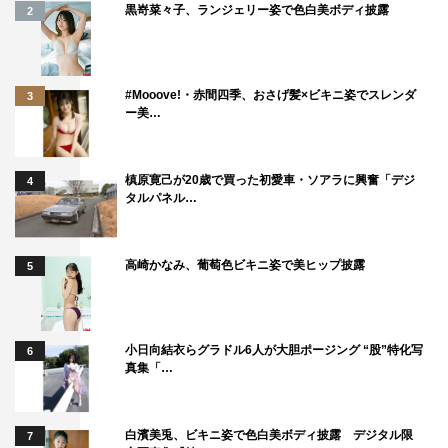
黒嵜菜々子、ランジェリー姿で色白美ボディ披露
2
#Mooove!・赤間四季、おさげ髪×ビキニ姿でスレンダ
3
ー美…
槙原寛己が20歳で買った初愛車・ソアラに興奮「デジ
4
タルパネル…
高崎かなみ、葡萄色ビキニ姿で美ヒップ披露
5
最後にオオカミくん予想を聞かれると、飯豊は「こうす
けくんでしょう！何をしゃべっても反応しても、俳優さん
小日向結衣らグラドル6人が大胆ポージング “股”特化写
だから作ってそうな気がする！」とコメント。
6
真集「…
M!LKの佐野勇斗は「さなりが怪しい…作ってない風に
見せるのがうまい。怪しいなって思わないから怪しい」と
白濱美兎、ビキニ姿で色白美ボディ披露 デジタル限
7