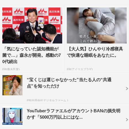
か語られることのないYouTuberの実態に迫る。
AbemaTV『AbemaPrime』
放送日時：1月24日（木）後9時～11時 ※生放送
放送チャンネル：AbemaNewsチャンネル
放送URL：
https://abema.tv/channels/abema-
「気になっていた認知機能が
【大人気】ひんやり冷感寝具
菌で…」森永が開発。感動の7
で快適な睡眠をあなたに。
news/slots/BznqozZvqYvssm
0代続出
番組URL：
http://news-prime.abema.tv/
PR(森永乳業)
PR(アイリスプラザ)
“宝くじは運じゃなかった”当たる人の“共通
©AbemaTV
点”を知っただけ
PR(合同会社デジタルファーム )
YouTuberラファエルがアカウントBANの損失明
かす「5000万円以上にはな...