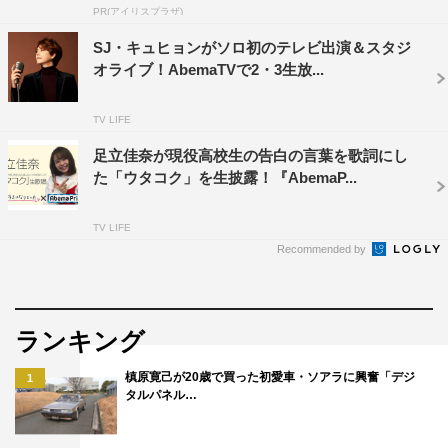
PR(アイリスプラザ)
SJ・キュヒョンがソロ初のテレビ出演＆スタジ
オライブ！AbemaTVで2・3生放...
TV LIFE
足立佳奈が現役高校生の告白の言葉を歌詞にし
た「ウタコク」を生披露！『AbemaP...
TV LIFE
Recommended by
ランキング
槙原寛己が20歳で買った初愛車・ソアラに興奮「デジ
1
タルパネル…