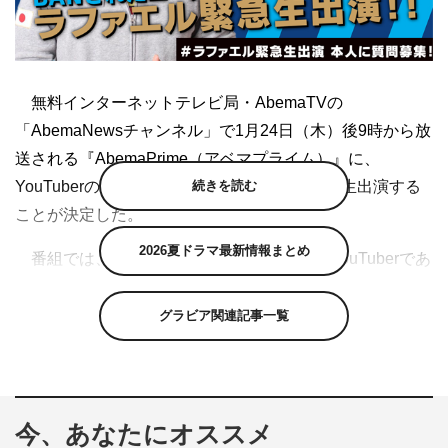
無料インターネットテレビ局・AbemaTVの
「AbemaNewsチャンネル」で1月24日（木）後9時から放
送される『AbemaPrime（アベマプライム）』に、
続きを読む
YouTuberのラファエル氏とKAZUYA氏が緊急生出演する
ことが決定した。
2026夏ドラマ最新情報まとめ
番組では、登録者数200万人超えの超人気YouTuberであ
るラファエル氏のアカウントが、1月22日（火）に突如停
止した件について、アカウント停止（BAN）に至るまでの
グラビア関連記事一覧
経緯を詳しく聞くとともに、今後チャンネル登録者数をど
のように増やすのかなどを聞く。
また、YouTuberのKAZUYA氏も登場。番組では、
今、あなたにオススメ
YouTuberの金銭事情や、BANによる損失額など、なかな