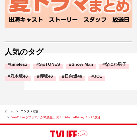
人気のタグ
timelesz
SixTONES
Snow Man
なにわ男子
乃木坂46
櫻坂46
日向坂46
JO1
ホーム
エンタメ総合
YouTuberラファエルが緊急生出演！『AbemaPrime』1・24放送