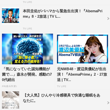
AbemaTV
TV LIFE
本田圭佑がバハマから緊急生出演！『AbemaPri
me』8・2放送 | TV L...
TV LIFE
「気になっていた認知機能が
元NMB48・渡辺美優紀が生出
菌で…」森永が開発。感動の7
演！『AbemaPrime』2・27放
0代続出
送 | TV...
PR(森永乳業)
TV LIFE
【大人気】ひんやり冷感寝具で快適な睡眠をあ
なたに。