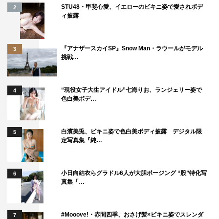
STU48・甲斐心愛、イエローのビキニ姿で愛されボデ
2
ィ披露
『アナザースカイSP』Snow Man・ラウールがモデル
3
挑戦…
“現役女子大生アイドル”七海りお、ランジェリー姿で
4
色白美ボデ…
白濱美兎、ビキニ姿で色白美ボディ披露 デジタル限
5
定写真集『純…
小日向結衣らグラドル6人が大胆ポージング “股”特化写
6
真集「…
#Mooove!・赤間四季、おさげ髪×ビキニ姿でスレンダ
7