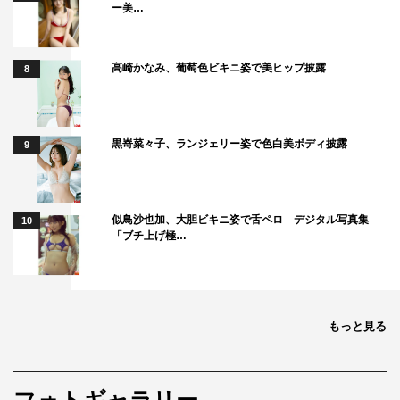
ー美…
高崎かなみ、葡萄色ビキニ姿で美ヒップ披露
8
黒嵜菜々子、ランジェリー姿で色白美ボディ披露
9
似鳥沙也加、大胆ビキニ姿で舌ペロ デジタル写真集
10
「ブチ上げ極…
もっと見る