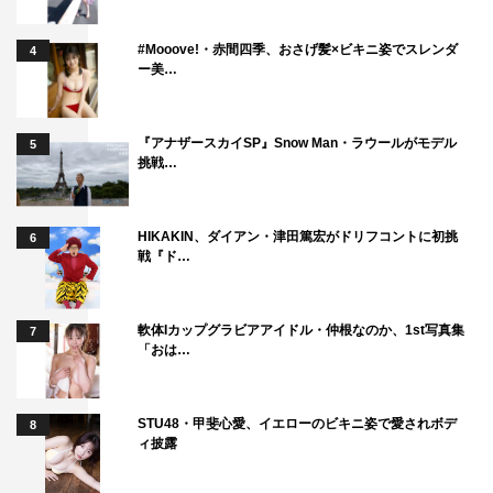
#Mooove!・赤間四季、おさげ髪×ビキニ姿でスレンダ
4
ー美…
『アナザースカイSP』Snow Man・ラウールがモデル
5
挑戦…
HIKAKIN、ダイアン・津田篤宏がドリフコントに初挑
6
戦『ド…
軟体Iカップグラビアアイドル・仲根なのか、1st写真集
7
「おは…
STU48・甲斐心愛、イエローのビキニ姿で愛されボデ
8
ィ披露