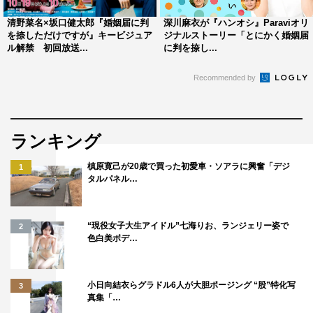
公式サイト：
https://www.fujitv.co.jp/takanetohana/
清野菜名×坂口健太郎『婚姻届に判
深川麻衣が『ハンオシ』Paraviオリ
FOD配信ページ：
を捺しただけですが』キービジュア
ジナルストーリー「とにかく婚姻届
ル解禁 初回放送...
に判を捺し...
http://fod.fujitv.co.jp/s/genre/drama/ser4g88/
Recommended by
ランキング
伊藤あさひ
戸塚純貴
高杉真宙
槙原寛己が20歳で買った初愛車・ソアラに興奮「デジ
1
タルパネル…
“現役女子大生アイドル”七海りお、ランジェリー姿で
2
色白美ボデ…
小日向結衣らグラドル6人が大胆ポージング “股”特化写
3
真集「…