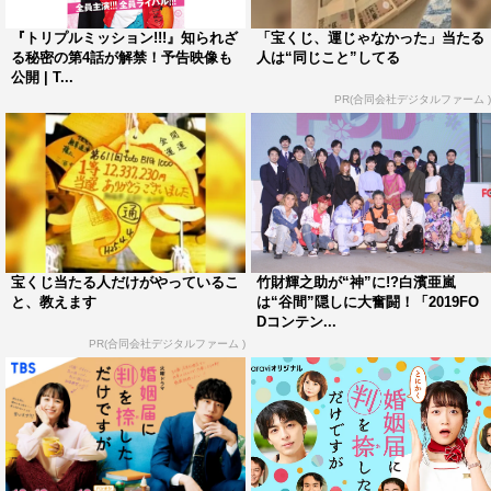
『高嶺と花』
配信開始日：3月18日（月）深0時00分～（30分×全8話）
『トリプルミッション!!!』知られざ
「宝くじ、運じゃなかった」当たる
る秘密の第4話が解禁！予告映像も
人は“同じこと”してる
公開 | T...
出演：高杉真宙 竹内愛紗 戸塚純貴 伊藤あさひ 遠藤
PR(合同会社デジタルファーム )
健慎 長見玲亜 宮崎優 ほか
原作：「高嶺と花」（師走ゆき著 花とゆめ（白泉社））
主題歌：「LOVE & HOPE」RUANN（TOY’S
FACTORY）
スタッフ：
宝くじ当たる人だけがやっているこ
竹財輝之助が“神”に!?白濱亜嵐
と、教えます
は“谷間”隠しに大奮闘！「2019FO
企画：清水一幸 野村和生（共にフジテレビ）
Dコンテン...
プロデュース：鹿内植（フジテレビ）
PR(合同会社デジタルファーム )
プロデューサー：澤田賢一（トップシーン）
演出：石井祐介（フジテレビ）/ 中田博之
脚本：武田樹里/錦織伊代/山本奈奈
制作著作：フジテレビ