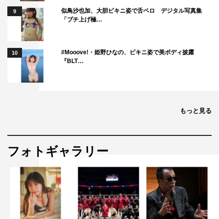
似鳥沙也加、大胆ビキニ姿で舌ペロ デジタル写真集
9
「ブチ上げ極…
#Mooove!・姫野ひなの、ビキニ姿で美ボディ披露
10
『BLT…
もっと見る
フォトギャラリー