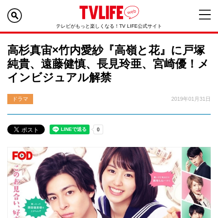
テレビがもっと楽しくなる！TV LIFE公式サイト
高杉真宙×竹内愛紗『高嶺と花』に戸塚
純貴、遠藤健慎、長見玲亜、宮崎優！メ
インビジュアル解禁
ドラマ
2019年01月31日