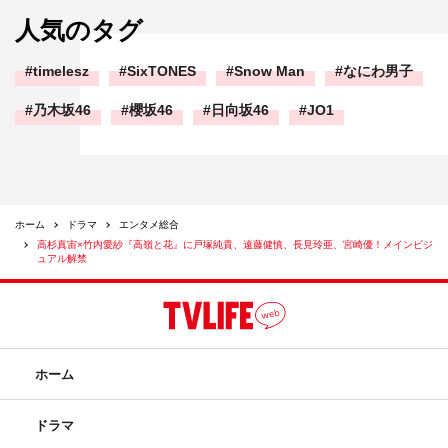
人気のタグ
timelesz
SixTONES
Snow Man
なにわ男子
乃木坂46
櫻坂46
日向坂46
JO1
ホーム
ドラマ
エンタメ総合
高杉真宙×竹内愛紗『高嶺と花』に戸塚純貴、遠藤健慎、長見玲亜、宮崎優！メインビジ
ュアル解禁
ホーム
ドラマ