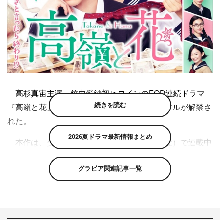
高杉真宙主演、竹内愛紗初ヒロインのFOD連続ドラマ
続きを読む
『高嶺と花』の追加キャスト＆メインビジュアルが解禁さ
れた。
2026夏ドラマ最新情報まとめ
本作は、少女漫画雑誌「花とゆめ」（白泉社）で連載中
の師走ゆきによる同名漫画の実写化。高杉真宙演じる御曹
グラビア関連記事一覧
司の才原高嶺と、竹内愛紗演じる一般庶民JK（女子高
生）の野々村花が繰り広げる年の差・身分差ラブコメデ
ィ。
追加キャストとして出演が発表されたのは、戸塚純貴、