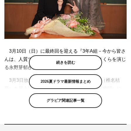
3月10日（日）に最終回を迎える『3年A組－今から皆さ
んは、人質です－』（日本テレビ系）で茅野さくらを演じ
続きを読む
る永野芽郁がクランクアップを迎えた。
3月3日放送の第9話では、人質となった郡司（椎名桔
2026夏ドラマ最新情報まとめ
平）を屋上に連れて行こうとする柊一颯（菅田将暉）に、
さくら（永野）は「先生は何のために、誰のために闘って
グラビア関連記事一覧
いるんですか？」と問う。振り返った一颯は「Let’s
think！」とつぶやき、爆弾を起動させ、屋上へ生徒が来ら
れないように通路を断ってしまう。教室に戻ったさくらは
クラスメイトに向かって、「私が澪奈を殺したの…」と衝