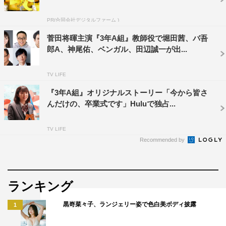
PR(合同会社デジタルファーム )
菅田将暉主演『3年A組』教師役で堀田茜、バ吾
永野芽郁
菅田将暉
郎A、神尾佑、ベンガル、田辺誠一が出...
TV LIFE
『3年A組』オリジナルストーリー「今から皆さ
んだけの、卒業式です」Huluで独占...
TV LIFE
Recommended by
ランキング
黒嵜菜々子、ランジェリー姿で色白美ボディ披露
1