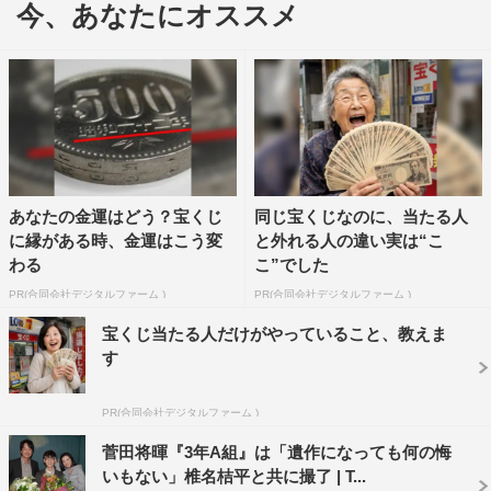
今、あなたにオススメ
撃的な告白をする。また屋上では一颯が何者かに発砲さ
れ、倒れてしまうところでエンディングを迎えていた。
永野の最後の撮影となったのは、一颯の3回忌のために
久々に訪れた魁皇高校のシーン。1人だけのシーンで、喪
服姿で静かにクランクアップを迎えたさくらの元に菅田将
暉が登場。一颯先生からさくらに花束が贈呈され、現場は
あなたの金運はどう？宝くじ
同じ宝くじなのに、当たる人
温かい雰囲気に包まれた。
に縁がある時、金運はこう変
と外れる人の違い実は“こ
わる
こ”でした
PR(合同会社デジタルファーム )
PR(合同会社デジタルファーム )
宝くじ当たる人だけがやっていること、教えま
す
PR(合同会社デジタルファーム )
菅田将暉『3年A組』は「遺作になっても何の悔
いもない」椎名桔平と共に撮了 | T...