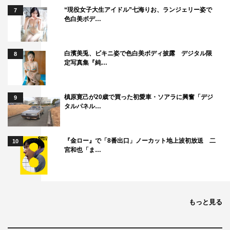
“現役女子大生アイドル”七海りお、ランジェリー姿で
7
色白美ボデ…
白濱美兎、ビキニ姿で色白美ボディ披露 デジタル限
8
定写真集『純…
槙原寛己が20歳で買った初愛車・ソアラに興奮「デジ
9
タルパネル…
『金ロー』で「8番出口」ノーカット地上波初放送 二
10
宮和也「ま…
もっと見る