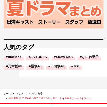
人気のタグ
timelesz
SixTONES
Snow Man
なにわ男子
乃木坂46
櫻坂46
日向坂46
JO1
ホーム
ドラマ
エンタメ総合
永野芽郁が『3年A組』撮了で涙「当たり前のことを見直すきっかけを頂いた」