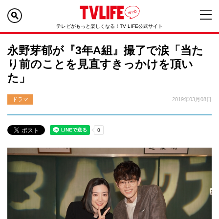
テレビがもっと楽しくなる！TV LIFE公式サイト
永野芽郁が『3年A組』撮了で涙「当た
り前のことを見直すきっかけを頂い
た」
ドラマ
2019年03月08日