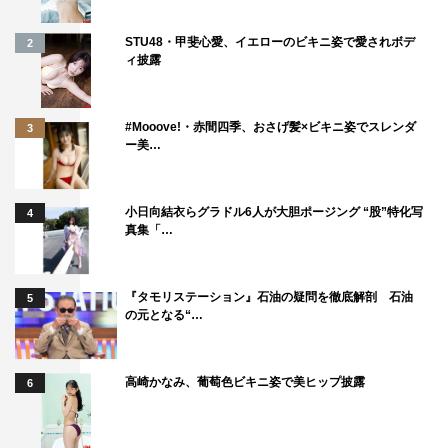
STU48・甲斐心愛、イエローのビキニ姿で愛されボデ
2
ィ披露
#Mooove!・赤間四季、おさげ髪×ビキニ姿でスレンダ
3
ー美…
小日向結衣らグラドル6人が大胆ポージング “股”特化写
4
真集「…
『タモリステーション』石油の疑問を徹底解剖 石油
5
の元となる“…
高崎かなみ、葡萄色ビキニ姿で美ヒップ披露
6