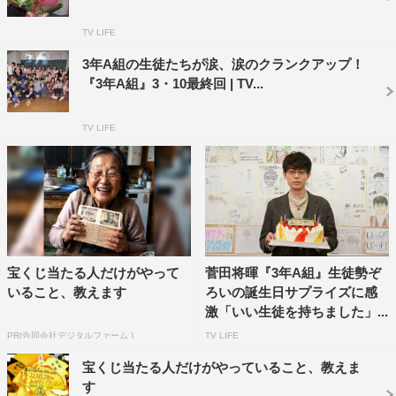
TV LIFE
3年A組の生徒たちが涙、涙のクランクアップ！
『3年A組』3・10最終回 | TV...
撮影を終えた永野は涙ながらに「菅田さんが劇中で話し
ていた言葉が、自分の中にもあるはずの考えなのに、それ
TV LIFE
に気づかずに毎日過ごしてしまっているなと感じていまし
た。このドラマに出演させていただいたことで“当たり前
のこと”をあらためて見直すきっかけを頂きました。本当
にありがとうございました。お疲れ様でした」と感謝を伝
えた。
宝くじ当たる人だけがやって
菅田将暉『3年A組』生徒勢ぞ
すべての謎が解き明かされる『3年A組－今から皆さん
いること、教えます
ろいの誕生日サプライズに感
は、人質です－』最終回は、3月10日（日）後10・30から
激「いい生徒を持ちました」...
放送される。
PR(合同会社デジタルファーム )
TV LIFE
宝くじ当たる人だけがやっていること、教えま
す