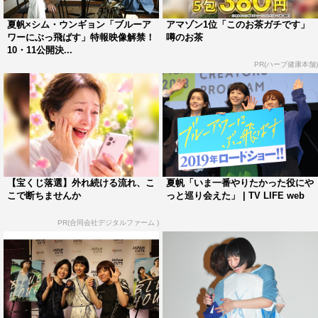
に。いつものようにたわいもない会話をしながら茨城へ向
夏帆×シム・ウンギョン「ブルーア
アマゾン1位「このお茶ガチです」
かう二人だが、実は清浦がついてくるのには理由があった
ワーにぶっ飛ばす」特報映像解禁！
噂のお茶
―。
10・11公開決...
PR(ハーブ健康本舗)
追加キャストとして出演が解禁されたのは、話題作に引
っ張りだこの若手女優・伊藤沙莉。茨城のスナック店員に
扮しコメディーに振り切った演技を披露している。また、
NHK連続テレビ小説「ひよっこ」に出演した人気子役・
上杉美風が砂田の幼少期を演じる。そのほか小野敦子や高
山のえみらも出演する。
【宝くじ落選】外れ続ける流れ、こ
夏帆「いま一番やりたかった役にや
こで断ちませんか
っと巡り会えた」 | TV LIFE web
ティザービジュアルでは、夏帆演じる主人公・砂田の心
PR(合同会社デジタルファーム )
の叫びとも言える「自分探しとかほんとうの私とか。んな
もん、クソくらえだバカ野郎」という痛烈なコピーととも
に“ふてくされ顔”が映し出されている。
「ブルーアワーにぶっ飛ばす」