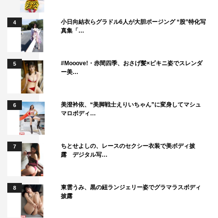
録音：小川武
小日向結衣らグラドル6人が大胆ポージング “股”特化写
4
美術：井上心平
真集「…
編集：今井大介
音楽：松崎ナオ
#Mooove!・赤間四季、おさげ髪×ビキニ姿でスレンダ
5
ー美…
製作：「ブルーアワーにぶっ飛ばす」製作委員会
製作幹事：カルチュア・エンタテインメント
制作プロダクション：ツインズジャパン
美澄衿依、“美脚戦士えりいちゃん”に変身してマシュ
6
マロボディ…
配給：ビターズ・エンド
公式サイト：www.blue-hour.jp
ちとせよしの、レースのセクシー衣装で美ボディ披
7
露 デジタル写…
©2019「ブルーアワーにぶっ飛ばす」製作委員会
東雲うみ、黒の紐ランジェリー姿でグラマラスボディ
8
披露