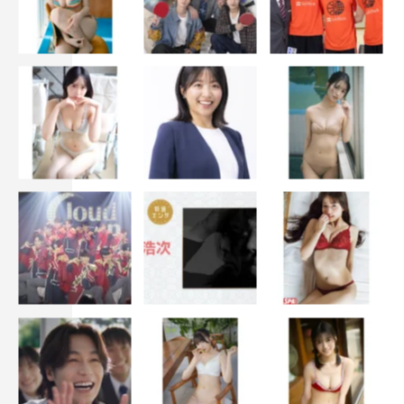
続いて、役作りについての話題に。動画クリエイターを
演じた清水は、本作に出演している人気YouTuberの水溜
りボンドについて「普段からYouTubeを観ていて、水溜
りボンドさんも観ていました。なので、いつも携帯の画面
で見てる人が、と思ってすごくうれしかったです！ただ、
心霊系の動画を観てしまうと、どうしても真似してしまい
そうだったので、そこは観ないで撮影に臨みました」と。
さらに「僕も今回、役で動画の自撮りをやってみて気づ
いたんですが、モニターを見てどう映ってるか確認しなが
ら目線をレンズに合わせるのがすごく大変なんです。でも
プロの方たちは、画面の向こうにいる視聴者さんに直接語
りかけるようにレンズを真っすぐ見て話しているから、プ
ロはすごいと思いました」とその魅力を熱弁した。
同僚役で池田と初共演した桐山は、池田の印象について
「現場では主演らしくいらっしゃる方でした。クールビュ