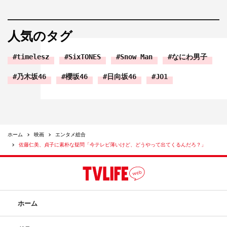
介（塚本高史）の薦めで動画クリエーターとなった、茉優
の弟・和真（清水尋也）は再生回数の獲得に焦るあまり、
人気のタグ
心霊動画を撮ろうと、死者5人を出したある団地の火事跡
に忍び込むが…
timelesz
SixTONES
Snow Man
なにわ男子
＜出演＞
乃木坂46
櫻坂46
日向坂46
JO1
池田エライザ
塚本高史 清水尋也 姫嶋ひめか 桐山漣 ともさかり
え 佐藤仁美
＜スタッフ＞
ホーム
映画
エンタメ総合
佐藤仁美、貞子に素朴な疑問「今テレビ薄いけど、どうやって出てくるんだろ？」
原作：鈴木光司「タイド」（角川ホラー文庫刊）
監督：中田秀夫
脚本：杉原憲明 音楽：海田庄吾
主題歌：女王蜂「聖戦」（Sony Music Associated
ホーム
Records）
プロモーション使用楽曲：女王蜂「feels like