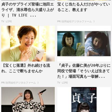
貞子のサプライズ登場に池田エ
宝くじ当たる人だけがやってい
この貞子という映画が、現代に公開されること、とても意
ライザ、清水尋也ら大盛り上が
ること、教えます
味のあることだと思っています。
り | TV LIFE ...
当たり前のように猛スピードで様変わりしていく時代の中
TV LIFE
PR(合同会社デジタルファーム )
で、人の心は追いつけず、立ち止まりそのまま置き去りに
なっていきます。
そんな人の心の叫びと、貞子という存在は、一生縁の深い
関係なのだと思います。
私にとって、茉優という存在が暗闇を照らす一筋の光であ
ったように、皆様にとっても、心を照らす光の存在であり
【宝くじ落選】外れ続ける流
『貞子』佐藤仁美が20年ぶりに
ますように。
れ、ここで断ちませんか
同役で登場「そういえば生きて
そして、貞子という絶対的に恐れられる存在の正体が、皆
た！」場面写真も一挙解...
様に届きますように。
PR(合同会社デジタルファーム )
TV LIFE
また何かの機会で皆様に感謝の気持ちを伝えられる機会が
あることを祈りつつ、皆様の優しさに感謝し、本日はしっ
かりと静養します。
どうか本日はお楽しみになってください。