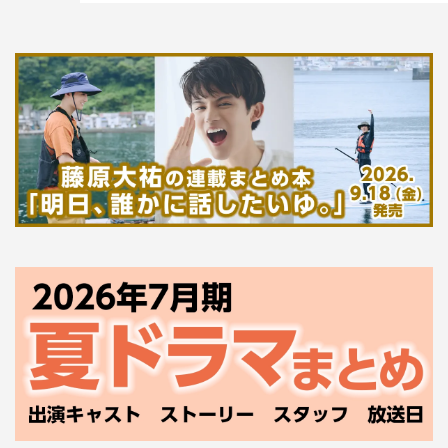
ここで、本作の大ヒットを記念して、特別に用意され
た、貞子の井戸を模した樽が登場。鏡割りならぬ、井戸割
りが行われようと木槌が振り上げられたその瞬間、BGMに
ノイズが…。そして、客席から貞子が登場。客席からは絶
叫が上がった。貞子もそろい、『貞子』の呪いが全国に届
くようみんなで井戸割りを実施。貞子も自らくす玉を割
り、会場を盛り上げた。
映画『貞子』
全国ロードショー中
＜あらすじ＞
病院で心理カウンセラーとして働く茉優（池田エライザ）
は、警察によって保護されたひとりの少女を担当する。一
切の記憶をなくし、自分の名前すら言えない少女と向き合
う茉優だったが、次第に彼女のまわりで奇妙な出来事が起
こり始めるー。一方、WEBマーケティング会社に勤める祐