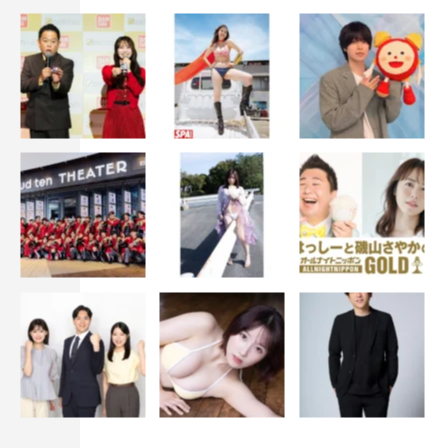
「貞子」に負けないくらい日常で恐怖を感じたエピソー
ドを聞かれた清水は「去年高校を卒業したんですが、今制
服の人って皆年下なんだって気がついて…恐怖です」と話
すと、隣に立つ佐藤からギロリと鋭い目線が向けられた。
桐山は「出かける時に携帯を忘れて取りに行くと、次は
鍵を忘れる。どんどん忘れものをする自分が怖い…」と告
白。佐藤は「私はすごくお酒を飲むんですけど、起きて気
づくと財布にお金がなくて領収書だらけ」と衝撃のエピソ
ードを明かした。
中田監督も「僕も忘れっぽくて、最近メガネを無くしま
して…鉄道会社にも電話をしましたが見つからず新調しま
したね。忘れると言うと、池田さんから、撮影の時に『ス
タート！』を言い忘れてると言われることがあって…それ
はさすがにないでしょうと思いますけど（笑）」と話し、
会場を沸かせた。