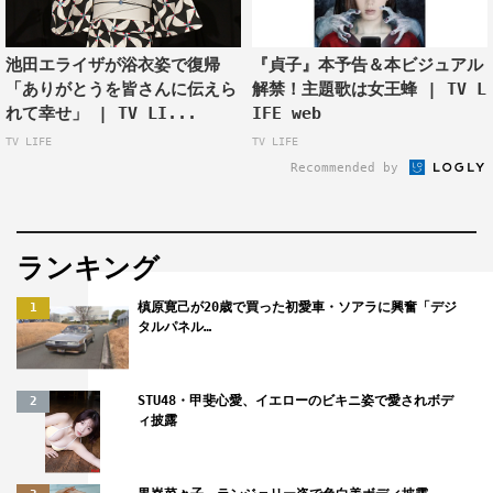
心は皆様のそばにあるつもりです。
池田エライザが浴衣姿で復帰
『貞子』本予告＆本ビジュアル
池田演じる茉優の弟で、動画クリエイターの和真を演じ
「ありがとうを皆さんに伝えら
解禁！主題歌は女王蜂 | TV L
た清水は、あらためて、ジャパニーズホラーの金字塔であ
れて幸せ」 | TV LI...
IFE web
る『リング』シリーズにオファーを受けた際の気持ちとシ
TV LIFE
TV LIFE
リーズに参加した感想について「僕はもともと『リング』
Recommended by
を観ていたので、僕があの『リング』に？と、真っ先に思
いました。この仕事を始める前から観ていたし、まさか出
させてもらえるなんて、人生何が起こるか分からないなと
ランキング
思いました。うれしかったです！ホラー映画に出演するこ
槙原寛己が20歳で買った初愛車・ソアラに興奮「デジ
1
とも初めてだったんですが、撮影現場で貞子さんと対面し
タルパネル…
た時は、『あっ、テレビから出てくるあの人だ！』と芸能
人を見かけたときみたいな新鮮な気持ちになりましたね」
STU48・甲斐心愛、イエローのビキニ姿で愛されボデ
2
と語った。
ィ披露
茉優の同僚で心理カウンセラーの藤井稔を演じた桐山も