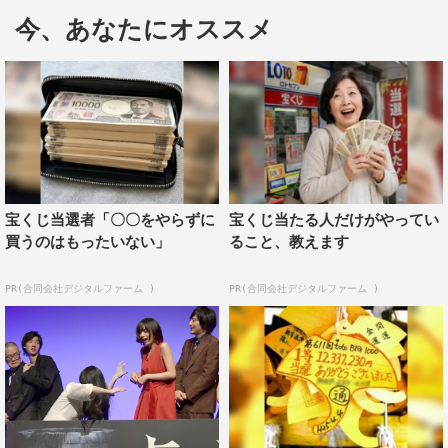
中田監督は「今日は朝早くから本当にご来場をありがと
今、あなたにオススメ
うございます。遠方からいらした方もいるそうで感嘆して
おります。映画は楽しんでいただけましたでしょうか。舞
台あいさつも楽しんでください」と会場へ集まった観客に
あいさつした。
ここで池田からの手紙がMCにより代読された。
宝くじ当選者「〇〇をやらずに
宝くじ当たる人だけがやってい
劇場に来てくださっている皆様、秋川茉優を演じさせてい
買うのはもったいない」
ること、教えます
ただきました。池田エライザです。
本日は、公開御礼舞台あいさつという場に立つことができ
PR(合同会社デジタルファーム )
PR(合同会社デジタルファーム )
ず、心から申し訳なく思っております。
体調は少しずつではありますが、回復の兆しを見せており
ますが、まだ皆様の前に立つことは難しいようです。
ですが、この素晴らしき日に、皆様がお集まりになってい
ること、皆様にお届けできることがとても誇らしく幸せで
す。