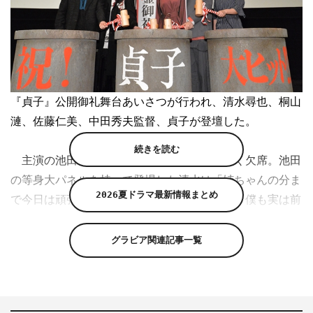
『貞子』公開御礼舞台あいさつが行われ、清水尋也、桐山
漣、佐藤仁美、中田秀夫監督、貞子が登壇した。
続きを読む
主演の池田エライザは、風疹によりやむなく欠席。池田
の等身大パネルを持って登場した清水は「姉ちゃんの分ま
2026夏ドラマ最新情報まとめ
で今日は頑張ります！」とコメント。桐山は「僕も実は前
にパネルで登場した経験があって。なので今日はエライザ
さんの気持ち分かります」と。佐藤も「みんなエラちゃん
グラビア関連記事一覧
パネルだと思ってるかもしれないけど、私はパネルじゃな
くて本人ここにいると思ってる。声も聞こえると思う」と
池田にエールを送った。