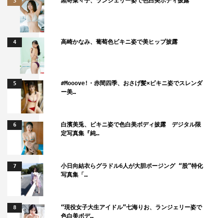
「僕が初めて貞子を見た時は中学生くらい。『リング』が
黒嵜菜々子、ランジェリー姿で色白美ボディ披露
3
初めて観たホラー映画だったし、当時は本当に怖くてその
トラウマがいまだにこびりついています。映画出演のお話
を頂いた時はついに来たか！と思いました。実は僕、二大
高崎かなみ、葡萄色ビキニ姿で美ヒップ披露
4
ジャパニーズホラーと言われいるもう片方にも出ていて…
なかなか両方制覇できることはないと思うので、ありがた
いなと思います。僕の役柄は、周りの人たちが呪いに陥っ
#Mooove!・赤間四季、おさげ髪×ビキニ姿でスレンダ
5
ー美…
ていく様を視聴者目線で見ている立場だったと思うので、
その役割を担えたことがうれしかったです」と。
白濱美兎、ビキニ姿で色白美ボディ披露 デジタル限
6
『リング』『リング2』から約20年ぶりに出演した佐藤
定写真集『純…
は「多分、20年ぶりに同じ役をやるなんて二度とないと
思います。周りの人たちがすごく観てくれていて、リング
小日向結衣らグラドル6人が大胆ポージング “股”特化
7
ファンからしたらすごいことだ！ってみんな盛り上がって
写真集「…
喜んでくれました。でも、私が10代の頃は貞子はブラウ
ン管から出てきたけど、今テレビ薄いけどどうやって出て
“現役女子大生アイドル”七海りお、ランジェリー姿で
8
くるんだろ？って思いましたね」と。
色白美ボデ…