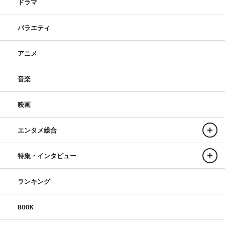
ドラマ
“HEAVEN”」（Sony Music Associated Records）
バラエティ
製作：「貞子」製作委員会
配給:KADOKAWA
アニメ
公式サイト：sadako-movie.jp
音楽
公式Twitter：@sadako3d
公式TikTok：@貞子Official
映画
©2019「貞子」製作委員会
エンタメ総合
特集・インタビュー
ランキング
中田秀夫
佐藤仁美
桐山漣
BOOK