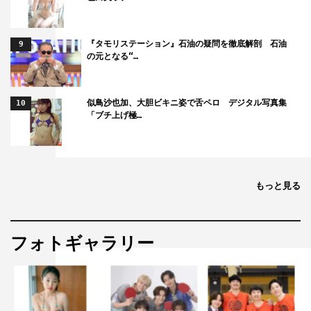
これに対し中田監督は「貞子は、今回は奥行きのある箱
に入った薄型テレビから出てきました。パソコン画面から
『タモリステーション』石油の疑問を徹底解剖 石油
9
の元となる“…
出てきたり、過去にもいろいろありましたが、この問題は
常に制作チームが抱えていて、20年なかなか解けない問
題です」と知られざる苦難を明かした。
似鳥沙也加、大胆ビキニ姿で舌ペロ デジタル写真集
10
「ブチ上げ極…
過去シリーズの中で『リング』（98）を含め3作品を手
掛けた中田監督は「今回監督をやらせていただけるお話を
頂いて、ともて光栄に思いました。僕はもう自分のことを
もっと見る
シリーズの卒業生っぽく思ってたんですけど、『貞子
3D』を観た時に、クリーチャーっぽく進化してる貞子を
見て、新鮮でとても楽しんで観ました。今回は、当時の
フォトギャラリー
『リング』ファンにも楽しんでもらえるように、かつ、時
代の変遷をどう表現するか悩みながら臨みましたが、楽し
くやらせていただきました」と思いを明かした。