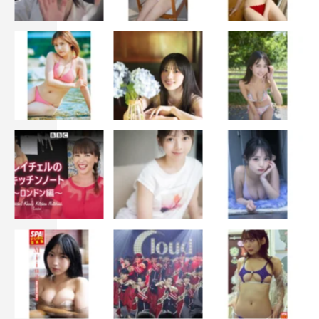
ーティーな方かと思っていたんですが、鳥を飼われている
らしく、鳥の話になったらいきなりすごくニコニコし出し
て（笑）。鳥の話ができてよかったです」と撮影中のエピ
ソードを披露。
中田監督の現場については「監督は演出がすごく丁寧で
細かくて、それが心地よくなっていました。監督の納得い
くラインまで自分が近づけていく、監督のこだわりに触れ
られたことがうれしかったです」と語った。
本作では、『リング』で呪いのビデオを観て死亡した智
子（竹内結子）の友人である倉橋雅美が登場。20年ぶり
に同じ役で出演した佐藤は、主演の池田について「ちゃん
と自分の意思がしっかりある方だなという印象がすごいん
です。思ったことがあれば自分から監督に話に行くし。そ
して笑うとすごいかわいい！」と絶賛した。