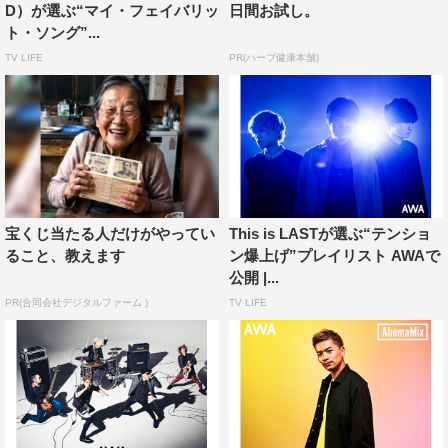
09. Aviation／The Last Shadow Puppets
D）が選ぶ“マイ・フェイバリッ
日間お試し。
ト・ソング”...
10. The Making Of（Radio Edit）／The Bohicas
TV LIFE
PR(ハーブ健康本舗)
11. Song 5.／D’ERLANGER
12. Gods／Nothing But Thieves
13. Encore／Catfish And The Bottlemen
14. The Element Of Surprise／The Last Shadow Puppets
15. DON’T LOOK BACK IN ANGER／Oasis
AWA：
https://awa.fm/
宝くじ当たる人だけがやってい
This is LASTが選ぶ“テンショ
ること、教えます
ン爆上げ”プレイリスト AWAで
公開 |...
PR(合同会社デジタルファーム )
TV LIFE
AWA