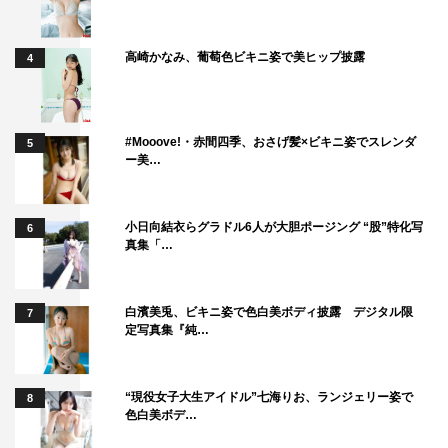
高崎かなみ、葡萄色ビキニ姿で美ヒップ披露
4
#Mooove!・赤間四季、おさげ髪×ビキニ姿でスレンダ
5
ー美…
小日向結衣らグラドル6人が大胆ポージング “股”特化写
6
真集「…
白濱美兎、ビキニ姿で色白美ボディ披露 デジタル限
7
定写真集『純…
“現役女子大生アイドル”七海りお、ランジェリー姿で
8
色白美ボデ…