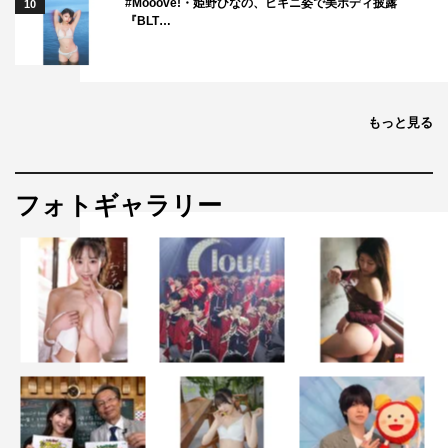
#Mooove!・姫野ひなの、ビキニ姿で美ボディ披露
10
『BLT…
もっと見る
フォトギャラリー