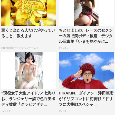
宝くじ当たる人だけがやってい
ちとせよしの、レースのセクシ
ること、教えます
ー衣装で美ボディ披露 デジタ
ル写真集「いまを艶やかに...
PR(合同会社デジタルファーム )
TV LIFE
”現役女子大生アイドル”七海り
HIKAKIN、ダイアン・津田篤宏
お、ランジェリー姿で色白美ボ
がドリフコントに初挑戦『ドリ
ディ披露『グラビアザテ...
フに大挑戦スペシャ...
TV LIFE
TV LIFE