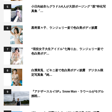
小日向結衣らグラドル6人が大胆ポージング “股”特化写
5
真集「…
黒嵜菜々子、ランジェリー姿で色白美ボディ披露
6
“現役女子大生アイドル”七海りお、ランジェリー姿で
7
色白美ボデ…
白濱美兎、ビキニ姿で色白美ボディ披露 デジタル限
8
定写真集『純…
『アナザースカイSP』Snow Man・ラウールがモデル
9
挑戦…