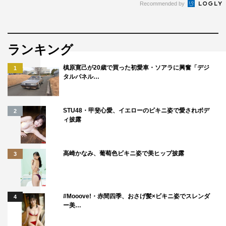
Recommended by
ランキング
槙原寛己が20歳で買った初愛車・ソアラに興奮「デジ
1
タルパネル…
STU48・甲斐心愛、イエローのビキニ姿で愛されボデ
2
ィ披露
高崎かなみ、葡萄色ビキニ姿で美ヒップ披露
3
#Mooove!・赤間四季、おさげ髪×ビキニ姿でスレンダ
4
ー美…