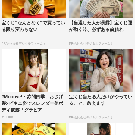
宝くじ“なんとなく”で買ってい
【当選した人が暴露】宝くじ運
る限り変わらない
が動く時、必ずある前触れ
PR(合同会社デジタルファーム )
PR(合同会社デジタルファーム )
#Mooove!・赤間四季、おさげ
宝くじ当たる人だけがやってい
髪×ビキニ姿でスレンダー美ボ
ること、教えます
ディ披露『グラビア...
TV LIFE
PR(合同会社デジタルファーム )