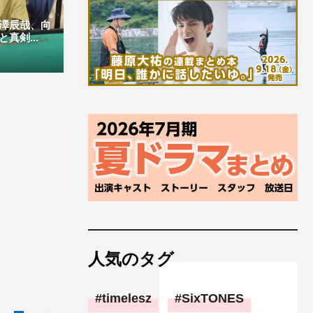
深澤辰哉、向
真剣...
人気のタグ
timelesz
SixTONES