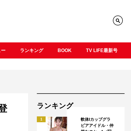
ュー
ランキング
BOOK
TV LIFE最新号
ランキング
登
軟体Iカップグラ
1
ビアアイドル・仲