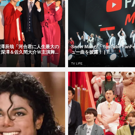
an深澤辰哉「河合君に人生最大の
Snow Manが「YouTube Fan
深澤＆佐久間大介Ｗ主演舞...
ュー曲を披露！ | T...
TV LIFE