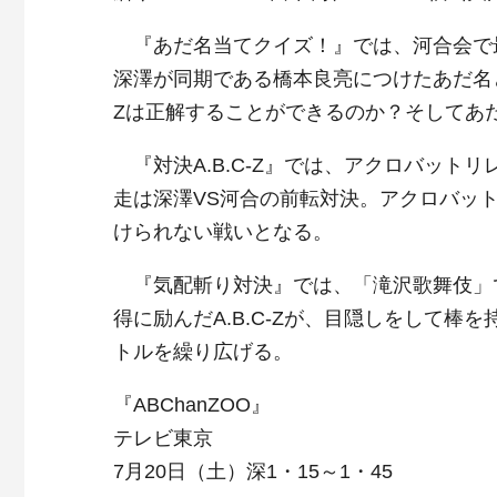
『あだ名当てクイズ！』では、河合会で
深澤が同期である橋本良亮につけたあだ名と
Zは正解することができるのか？そしてあ
『対決A.B.C-Z』では、アクロバット
走は深澤VS河合の前転対決。アクロバッ
けられない戦いとなる。
『気配斬り対決』では、「滝沢歌舞伎」で殺
得に励んだA.B.C-Zが、目隠しをして
トルを繰り広げる。
『ABChanZOO』
テレビ東京
7月20日（土）深1・15～1・45