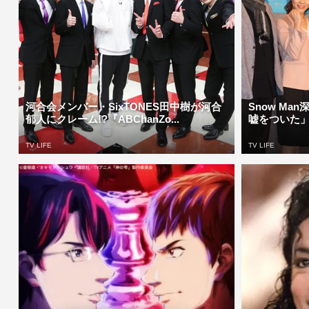
河合会メンバー・SixTONES田中樹が河合
Snow M
郁人にクレーム!?『ABChanZo...
嘘をついた」
TV LIFE
TV LIFE