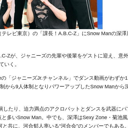
テレビ東京）の「課長！A.B.C-Z」にSnow Manの深澤
B.C-Zが、ジャニーズの先輩や後輩をゲストに迎え、意
していく。
eの「ジャニーズJr.チャンネル」でダンス動画がわずか1
制から9人体制となりパワーアップしたSnow Manから
て共演したり、迫力満点のアクロバットとダンスを武器にパ
と多いSnow Man。中でも、深澤はSexy Zone・菊池風
山大河と共に、河合郁人率いる“河合会”のメンバーでもある