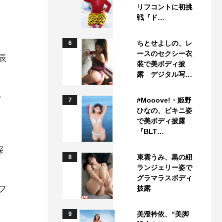
リフコントに初挑
戦『ド…
ちとせよしの、レ
6
ースのセクシー衣
辰
装で美ボディ披
露 デジタル写…
外
#Mooove!・姫野
7
ひなの、ビキニ姿
で美ボディ披露
『BLT…
深
東雲うみ、黒の紐
8
ランジェリー姿で
グラマラスボディ
フ
披露
美澄衿依、“美脚
9
。