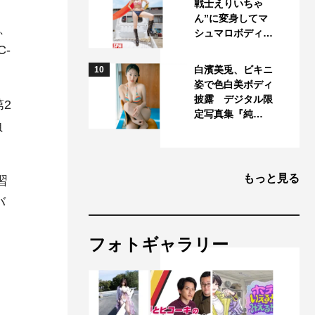
戦士えりいちゃ
ん”に変身してマ
、
シュマロボディ…
-
白濱美兎、ビキニ
10
姿で色白美ボディ
披露 デジタル限
2
定写真集『純…
負
もっと見る
習
バ
フォトギャラリー