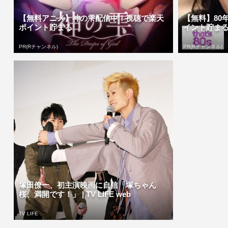
【無料アニメ】神の雫配信中！視聴で楽天
【無料】80
ポイント貯まる
イント貯ま
PR(Rチャンネル)
PR(Rチャンネル)
塚田僚一、初主演映画に自信「塚ちゃん
桜、満開です！」 | TV LIFE web
TV LIFE