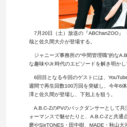
7月20日（土）放送の『ABChanZOO』（
哉と佐久間大介が登場する。
ジャニーズ事務所の“中間管理職”的なA.
な趣味やJr.時代のエピソードを解き明か
6回目となる今回のゲストには、YouTub
週間で再生回数100万回を突破し、今年6体
澤と佐久間が登場し、下剋上を狙う。
A.B.C-ZのPVのバックダンサーとし
ォーマンスで魅せたりと、A.B.C-Zと共通点
磨やSixTONES・田中樹、MADE・秋