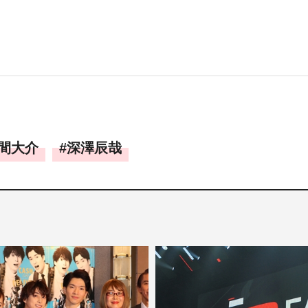
間大介
深澤辰哉