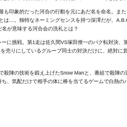
最も印象的だった河合の行動を元にあだ名を命名。また
は…。独特なネーミングセンスを持つ深澤だが、A.B.C
だ名が意味する河合会の洗礼とは？
リレーに挑戦。第1走は佐久間VS塚田僚一のバク転対決、第
トを売りにしているグループ同士の対決だけに、絶対に
陣の技術を鍛え上げたSnow Manと、番組で殺陣の
棒を持ち、気配だけで相手の体に棒を当てるゲームで白熱の