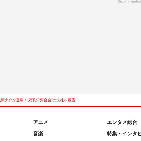
Recommended
＆佐久間大介が登場！深澤が“河合会”の洗礼を暴露
アニメ
エンタメ総合
音楽
特集・インタ