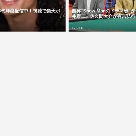
年代洋楽配信中！視聴で楽天ポ
自称“Snow Manのドラマ班”
る
井康二、佐久間大介が有吉弘行と
TV LIFE