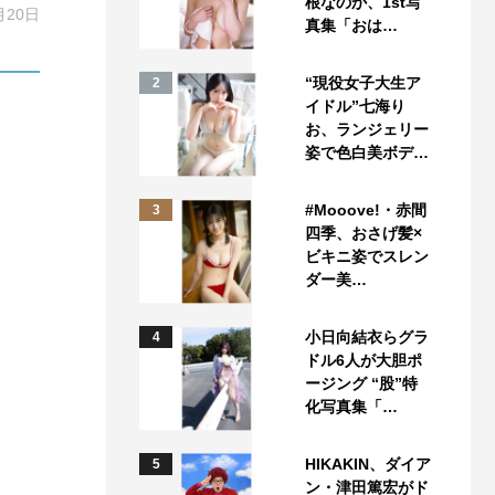
根なのか、1st写
月20日
真集「おは…
“現役女子大生ア
2
イドル”七海り
お、ランジェリー
姿で色白美ボデ…
#Mooove!・赤間
3
四季、おさげ髪×
ビキニ姿でスレン
ダー美…
小日向結衣らグラ
4
ドル6人が大胆ポ
ージング “股”特
化写真集「…
HIKAKIN、ダイア
5
ン・津田篤宏がド