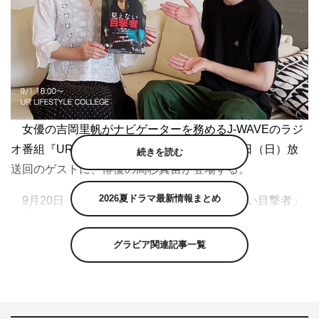
女優の吉岡里帆がナビゲーターを務めるJ-WAVEのラジ
オ番組『UR LIFESTYLE COLLEGE』の9月1日（日）放
続きを読む
送回のゲストに、俳優の高杉真宙が登場する。
2026夏ドラマ最新情報まとめ
9月20日（金）公開のスリラー映画「見えない目撃者」
で共演する二人。番組では、映画の撮影秘話を語るほか、
高杉の意外な素顔に吉岡が迫る。
グラビア関連記事一覧
『UR LIFESTYLE COLLEGE』
J-WAVE（81.3FM）
毎週日曜 後6・00～6・54