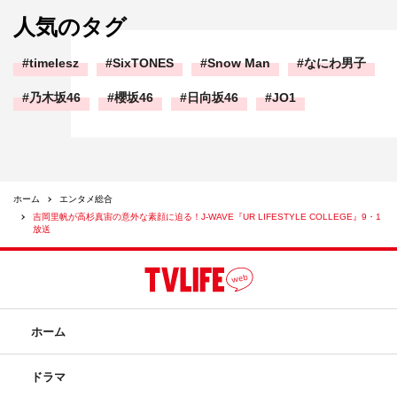
人気のタグ
timelesz
SixTONES
Snow Man
なにわ男子
乃木坂46
櫻坂46
日向坂46
JO1
ホーム
エンタメ総合
吉岡里帆が高杉真宙の意外な素顔に迫る！J-WAVE『UR LIFESTYLE COLLEGE』9・1
放送
ホーム
ドラマ