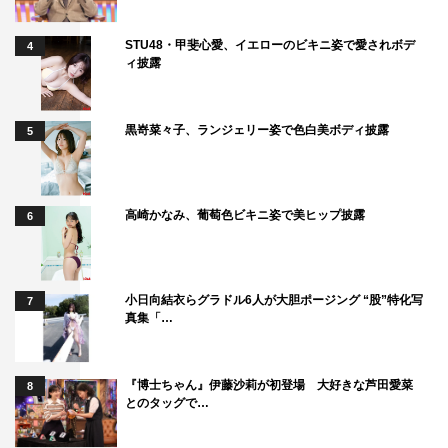
STU48・甲斐心愛、イエローのビキニ姿で愛されボデ
4
ィ披露
黒嵜菜々子、ランジェリー姿で色白美ボディ披露
5
高崎かなみ、葡萄色ビキニ姿で美ヒップ披露
6
小日向結衣らグラドル6人が大胆ポージング “股”特化写
7
真集「…
『博士ちゃん』伊藤沙莉が初登場 大好きな芦田愛菜
8
とのタッグで…