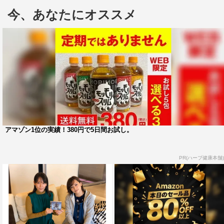
ナビゲーター：吉岡里帆
今、あなたにオススメ
番組ページ：
http://www.j-wave.co.jp/original/lscollege/
吉岡里帆
高杉真宙
アマゾン1位の実績！380円で5日間お試し。
PR(ハーブ健康本舗)