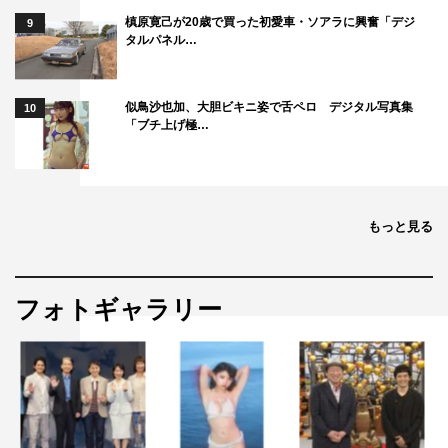
槙原寛己が20歳で買った初愛車・ソアラに興奮「デジ
9
タルパネル…
似鳥沙也加、大胆ビキニ姿で舌ペロ デジタル写真集
10
「ブチ上げ極…
もっと見る
フォトギャラリー