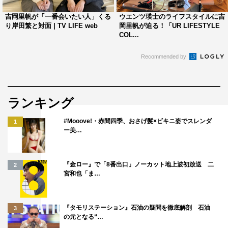
吉岡里帆が「一番会いたい人」くる
ウエンツ瑛士のライフスタイルに吉
り岸田繁と対面 | TV LIFE web
岡里帆が迫る！「UR LIFESTYLE
COL...
Recommended by
ランキング
#Mooove!・赤間四季、おさげ髪×ビキニ姿でスレンダ
1
ー美…
『金ロー』で「8番出口」ノーカット地上波初放送 二
2
宮和也「ま…
『タモリステーション』石油の疑問を徹底解剖 石油
3
の元となる“…