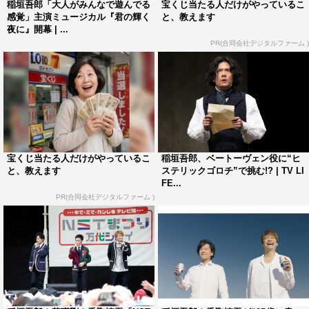
稲垣吾郎「大人がみんなで遊んでる
宝くじ当たる人だけがやっているこ
感覚」主演ミュージカル『君の輝く
と、教えます
きることをすごくうれしく思います」としみじみ。
夜に』開幕 | ...
PR(合同会社デジタルファーム )
また「恋と音楽」シリーズの音楽監督で、昨年11月に亡
くなった佐山雅弘について問われると、「暗い雰囲気は佐
山さん自身が一番好きではないと思うので。稽古場でもず
っと近くに感じていましたし。きっと天国から降りてきて
特等席で観てくれているのかな～と思いながらやっていま
したし、今日の本番も一番の特等席で観劇してもらいた
宝くじ当たる人だけがやっているこ
稲垣吾郎、ベートーヴェン役に“ヒ
い」と。
と、教えます
ステリックゴロチ”で挑む!? | TV LI
FE...
9月4日（水）に行われるジャニー喜多川氏のお別れ会に
PR(合同会社デジタルファーム )
ついて聞かれると「僕4回ぐらいこれ聞かれてるんですけ
ど（笑）」と苦笑し、「行けないのは残念ですが、気持ち
はずっと持っていますし、今日の初日も佐山さんと一緒に
観てくれてると思う。この思いは僕がエンターテイナーで
ある限りは持ち続けたいし。ジャニーさんはショーマスト