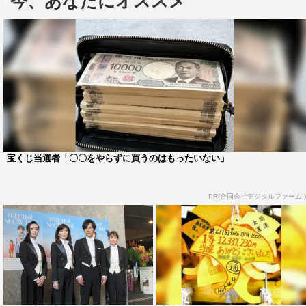
今、あなたにオススメ
で“逆紅一点”の立場でのけいこ場での様子については「ま
ぁ僕も女子なのでね～（笑）」とおどけて取材陣を笑わ
せ、「女子会に参加している感じで。美女3人に囲まれて
るのは気分がいいですよ（笑）」と。すると安寿が「女性
3人がわりとさっぱりして男っぽいので、ほんと、女子会
みたいなトークをしてますね」と話し仲の良さをうかがわ
せた。
記者から盛り上がった“女子トーク”について問われると
宝くじ当選者「〇〇をやらずに買うのはもったいない」
「ラーメンの話してましたね」と稲垣。「僕はあんまり詳
しくないんですけど、（演出の）鈴木聡さんがラーメン博
PR(合同会社デジタルファーム )
士みたいな感じで、本当に詳しいんですよ。番組できるん
じゃないかぐらい」と。記者から会場である日本青年館ホ
ール付近の有名店“ホープ軒”が話題に上がると、「懐かし
いですよね。この辺は僕らも仕事でよく来てた場所なの
で。レコーディングスタジオもあったりとか。でも本当に
変わった姿になっていて、この新しい街、新しい劇場でで