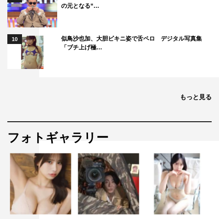
の元となる“…
ステージ
稲垣吾郎
似鳥沙也加、大胆ビキニ姿で舌ペロ デジタル写真集
10
「ブチ上げ極…
もっと見る
フォトギャラリー