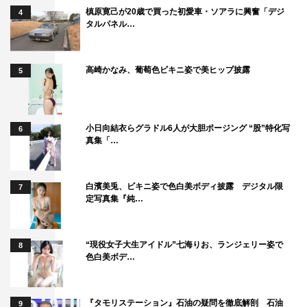
その後行われたゲネプロ。ホテルを兼ねた海沿いのダイ
槙原寛己が20歳で買った初愛車・ソアラに興奮「デジ
4
ナーを、ある約束のために訪れたジョージ（稲垣）と、店
タルパネル…
主のライザ（北村）、宿泊客のニーナ（中島）、女社長の
ビビアン（安寿）の出会いから始まり、女性たちとの対話
高崎かなみ、葡萄色ビキニ姿で美ヒップ披露
5
の中から、さまざまな謎が浮かび上がり…。
1幕と2幕の間に繰り広げられるショータイムは、前回か
小日向結衣らグラドル6人が大胆ポージング “股”特化写
6
ら一新され、今回の大きな見どころに。「ニューヨークニ
真集「…
ューヨーク」などの洋楽メジャー曲を4人が優雅に歌い踊
り、稲垣は「スマイル」「イパネマの娘」の2曲をソロで
白濱美兎、ビキニ姿で色白美ボディ披露 デジタル限
披露する。
7
定写真集『純…
「君の輝く夜に～FREE TIME,SHOW TIME～」は、東
京・日本青年館ホールで、9月23日（月）まで公演中。
“現役女子大生アイドル”七海りお、ランジェリー姿で
8
色白美ボデ…
『タモリステーション』石油の疑問を徹底解剖 石油
9