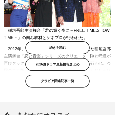
稲垣吾郎主演舞台「君の輝く夜に～FREE TIME,SHOW
TIME～」の囲み取材とゲネプロが行われた。
続きを読む
2012年、14年、16年と3度にわたり上演された稲垣吾郎
主演舞台「恋と音楽」シリーズのクリエーター陣と稲垣が
再びタッグを組んだ本作。18年には京都公演が行われ、今
2026夏ドラマ最新情報まとめ
回の東京版はショーシーンをリニューアル、よりおしゃれ
なエンターテインメントとして贈る。
グラビア関連記事一覧
稲垣、安寿ミラ、北村岳子、中島亜梨沙が参加したゲネ
プロ前の囲み取材。稲垣は「去年1か月公演していたもの
なので、スタートから違ったので、より良い、さらに磨き
のかかった内容となっております」と。また、4人芝居