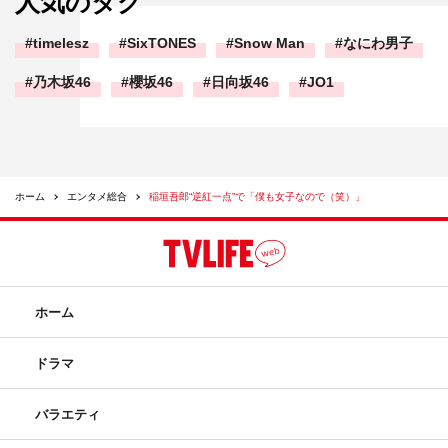
人気のタグ
timelesz
SixTONES
Snow Man
なにわ男子
乃木坂46
櫻坂46
日向坂46
JO1
ホーム
エンタメ総合
稲垣吾郎“逆紅一点”で「僕も女子なので（笑）」
ホーム
ドラマ
バラエティ