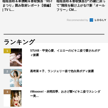
ゴーオンの方なので、何より自分のショーを大切にして、
稲垣吾郎＆草彅剛＆香取慎吾「NST
稲垣吾郎＆香取慎吾が“25歳に戻っ
まつり」囲み取材レポート【後編】
て”階段を駆け上がる!?新「オール
お客さんに喜んでもらえるステージをやれって言ってくれ
| TV L...
フリー」CM...
てると思うので、今日も頑張りたいです」と話した。
Recommended by
さらに、草彅剛、香取慎吾の観劇の可能性について問わ
れると「もちろん来てくれると思う」と語り、18年の京都
公演に2人が観劇に来た時のことを振り返るひと幕も。
ランキング
「歌とか踊りはずっとグループでやってきたものなので。
STU48・甲斐心愛、イエローのビキニ姿で愛されボデ
1
（2人に）見られるのは何ともこっ恥ずかしさがありま
ィ披露
す。ずっと同じステージで同じ時間を過ごしてきたので」
「ミュージカルとかにも最近2人も興味を持っていて。渡
黒嵜菜々子、ランジェリー姿で色白美ボディ披露
2
辺謙さんの『王様と私』を3人で観に行ったりもしました
んです。謙さんにも久々にお会いして『頑張れよ』って言
ってもらえて。だから2人もミュージカルの気分かもしれ
#Mooove!・赤間四季、おさげ髪×ビキニ姿でスレンダ
ないので、楽しんでもらえると思う」と、エピソードを語
3
ー美…
った。