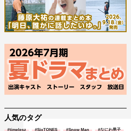
人気のタグ
timelesz
SixTONES
Snow Man
なにわ男子