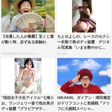
【当選した人が暴露】宝くじ運
ちとせよしの、レースのセクシ
が動く時、必ずある前触れ
ー衣装で美ボディ披露 デジタ
ル写真集「いまを艶やかに...
PR(合同会社デジタルファーム )
TV LIFE
”現役女子大生アイドル”七海り
HIKAKIN、ダイアン・津田篤宏
お、ランジェリー姿で色白美ボ
がドリフコントに初挑戦『ドリ
ディ披露『グラビアザテ...
フに大挑戦スペシャ...