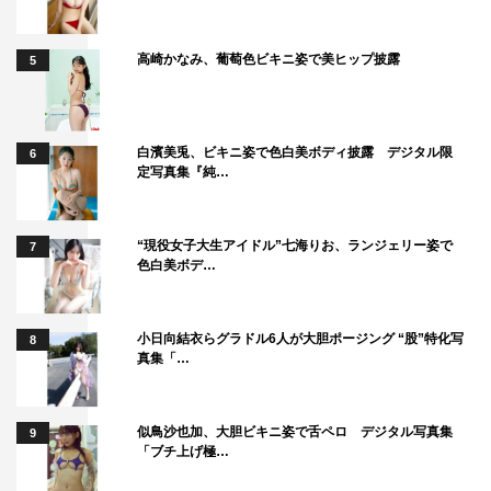
高崎かなみ、葡萄色ビキニ姿で美ヒップ披露
5
白濱美兎、ビキニ姿で色白美ボディ披露 デジタル限
6
定写真集『純…
“現役女子大生アイドル”七海りお、ランジェリー姿で
7
色白美ボデ…
小日向結衣らグラドル6人が大胆ポージング “股”特化写
8
真集「…
似鳥沙也加、大胆ビキニ姿で舌ペロ デジタル写真集
9
「ブチ上げ極…