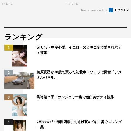
TV LIFE
TV LIFE
Recommended by
ランキング
STU48・甲斐心愛、イエローのビキニ姿で愛されボデ
1
ィ披露
槙原寛己が20歳で買った初愛車・ソアラに興奮「デジ
2
タルパネル…
黒嵜菜々子、ランジェリー姿で色白美ボディ披露
3
#Mooove!・赤間四季、おさげ髪×ビキニ姿でスレンダ
4
ー美…