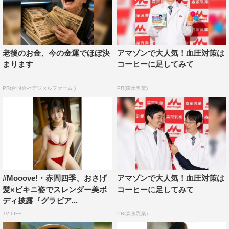
老後のお金、今の金運でほぼ決
アマゾンで大人気！血圧対策は
まります
コーヒーに足してみて
PR(合同会社デジタルファーム )
PR(森永乳業)
#Mooove!・赤間四季、おさげ
アマゾンで大人気！血圧対策は
髪×ビキニ姿でスレンダー美ボ
コーヒーに足してみて
ディ披露『グラビア...
TV LIFE
PR(森永乳業)