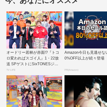
今、あなたにオススメ
オードリー若林が赤面!?『トコ
Amazon今日も見逃せな
ロ変わればスゴイ人』1・22放
0%OFF以上が続々登場
送 SPゲストにSixTONESジェ
シー...
TV LIFE
PR(Amazon)