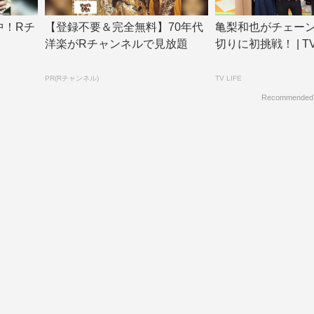
中！Rチ
【登録不要＆完全無料】70年代
亀梨和也がチェー
洋楽がRチャンネルで見放題
切りに初挑戦！ | TV 
PR(Rチャンネル)
TV LIFE
Recommended