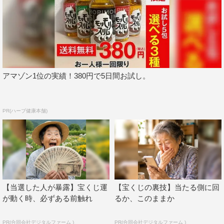
アマゾン1位の実績！380円で5日間お試し。
PR(ハーブ健康本舗)
【当選した人が暴露】宝くじ運
【宝くじの裏技】当たる側に回
が動く時、必ずある前触れ
るか、このままか
PR(合同会社デジタルファーム )
PR(合同会社デジタルファーム )