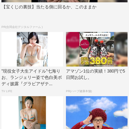
【宝くじの裏技】当たる側に回るか、このままか
PR(合同会社デジタルファーム )
”現役女子大生アイドル”七海り
アマゾン1位の実績！380円で5
お、ランジェリー姿で色白美ボ
日間お試し。
ディ披露『グラビアザテ...
TV LIFE
PR(ハーブ健康本舗)