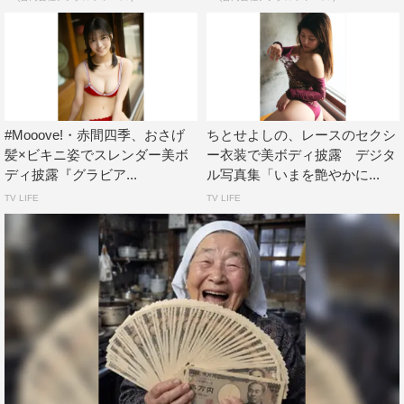
#Mooove!・赤間四季、おさげ
ちとせよしの、レースのセクシ
髪×ビキニ姿でスレンダー美ボ
ー衣装で美ボディ披露 デジタ
ディ披露『グラビア...
ル写真集「いまを艶やかに...
TV LIFE
TV LIFE