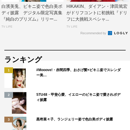
白濱美兎、ビキニ姿で色白美ボ
HIKAKIN、ダイアン・津田篤宏
ディ披露 デジタル限定写真集
がドリフコントに初挑戦『ドリ
『純白のプリズム』リリー...
フに大挑戦スペシャ...
TV LIFE
TV LIFE
Recommended by
ランキング
#Mooove!・赤間四季、おさげ髪×ビキニ姿でスレンダ
1
ー美…
STU48・甲斐心愛、イエローのビキニ姿で愛されボデ
2
ィ披露
黒嵜菜々子、ランジェリー姿で色白美ボディ披露
3