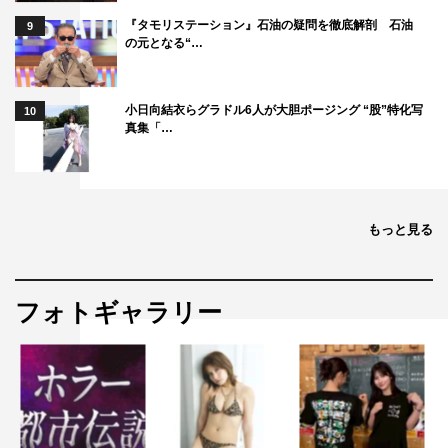
『タモリステーション』石油の疑問を徹底解剖 石油
9
の元となる“…
小日向結衣らグラドル6人が大胆ポージング “股”特化写
10
真集「…
もっと見る
フォトギャラリー