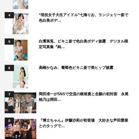
“現役女子大生アイドル”七海りお、ランジェリー姿で
4
色白美ボデ…
白濱美兎、ビキニ姿で色白美ボディ披露 デジタル限
5
定写真集『純…
高崎かなみ、葡萄色ビキニ姿で美ヒップ披露
6
岡田准一がSNSで交流の梶裕貴と念願の初対面 永尾
7
柚乃は岡田…
『博士ちゃん』伊藤沙莉が初登場 大好きな芦田愛菜
8
とのタッグで…