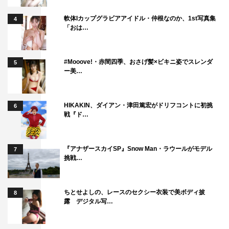
軟体Iカップグラビアアイドル・仲根なのか、1st写真集
4
「おは…
#Mooove!・赤間四季、おさげ髪×ビキニ姿でスレンダ
5
ー美…
HIKAKIN、ダイアン・津田篤宏がドリフコントに初挑
6
戦『ド…
『アナザースカイSP』Snow Man・ラウールがモデル
7
挑戦…
ちとせよしの、レースのセクシー衣装で美ボディ披
8
露 デジタル写…