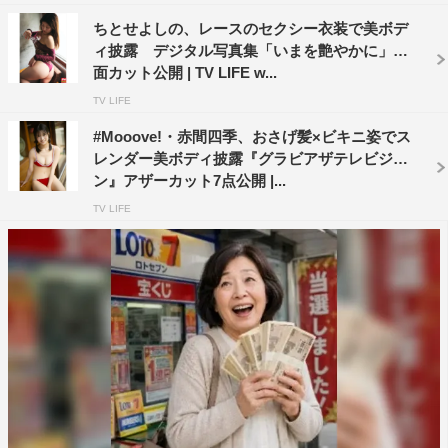
ちとせよしの、レースのセクシー衣装で美ボデ
ィ披露 デジタル写真集「いまを艶やかに」誌
面カット公開 | TV LIFE w...
TV LIFE
#Mooove!・赤間四季、おさげ髪×ビキニ姿でス
レンダー美ボディ披露『グラビアザテレビジョ
ン』アザーカット7点公開 |...
TV LIFE