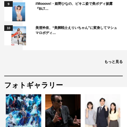
#Mooove!・姫野ひなの、ビキニ姿で美ボディ披露
9
『BLT…
美澄衿依、“美脚戦士えりいちゃん”に変身してマシュ
10
マロボディ…
もっと見る
フォトギャラリー