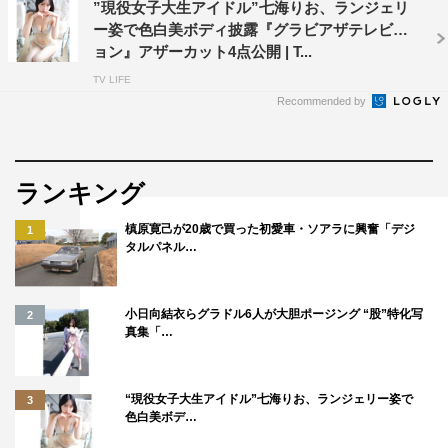
”現役女子大生アイドル”七海りお、ランジェリ
ー姿で色白美ボディ披露『グラビアザテレビジ
ョン』アザーカット4点公開 | T...
TV LIFE
Recommended by
ランキング
槙原寛己が20歳で買った初愛車・ソアラに興奮「デジ
1
タルパネル…
小日向結衣らグラドル6人が大胆ポージング “股”特化写
2
真集「…
“現役女子大生アイドル”七海りお、ランジェリー姿で
3
色白美ボデ…