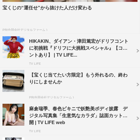
宝くじの“運任せ”から抜けた人だけ変わる
PR(合同会社デジタルファーム )
HIKAKIN、ダイアン・津田篤宏がドリフコント
に初挑戦『ドリフに大挑戦スペシャル』【コメ
ントあり】 | TV LIFE...
TV LIFE
【宝くじ当てたい方限定】もう外れるの、終わ
りにしませんか
PR(合同会社デジタルファーム )
麻倉瑞季、春色ビキニで妖艶美ボディ披露 デ
ジタル写真集「生意気なカラダ」誌面カット公
開 | TV LIFE web
TV LIFE