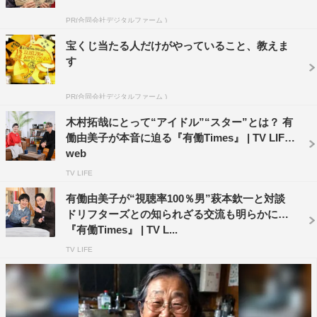
学受験に失敗しアルバイトをしなければと思っていたとこ
PR(合同会社デジタルファーム )
ろ、芸能界を辞めたことを知らないプロデューサーから声
をかけられ、「どうせバイトやるんだから…まぁ知ってい
宝くじ当たる人だけがやっていること、教えま
す
る世界だしいいかと思って…」と、バイトのつもりで再び
演技の世界へ。
PR(合同会社デジタルファーム )
ブレークのきっかけは、萩原健一さんと共演した伝説のド
木村拓哉にとって“アイドル”“スター”とは？ 有
ラマ『傷だらけの天使』（1974～1975年/日本テレビ）。
働由美子が本音に迫る『有働Times』 | TV LIFE
演じた乾亨が萩原さん演じる主人公・木暮修のことを切な
web
げに呼ぶ「アニキ～」は当時の流行語にもなったが、独特
TV LIFE
の口調はどこから生まれたのか、意外な誕生秘話を語る。
有働由美子が“視聴率100％男”萩本欽一と対談
ドリフターズとの知られざる交流も明らかに
その後、ドラマ『熱中時代』（1978年～／日本テレビ）
『有働Times』 | TV L...
では、それまでの不良役や犯人役とは真逆の熱血教師を演
TV LIFE
じて国民的大ヒット。しかしそんなときでも「自分にはも
っと合う世界がある」と考え、俳優という仕事には固執し
ていなかったと振り返る。