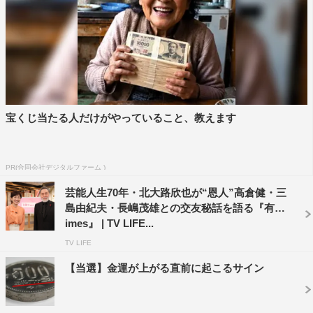
さらに、シリーズが誕生した2000年から25年にわたって
演じ続けてきた、『相棒』杉下右京についても言及。水谷
が安心して右京を演じられる理由とは…。右京というキャ
ラクターに対する信頼感も打ち明ける。
「レジェンド＆スター」のほかにも、最新のニュースやス
宝くじ当たる人だけがやっていること、教えます
ポーツ情報も網羅。気象予報士・片岡信和による話題沸騰
の“ピアノ弾き語り天気”も送る。
PR(合同会社デジタルファーム )
番組情報
芸能人生70年・北大路欣也が“恩人”高倉健・三
島由紀夫・長嶋茂雄との交友秘話を語る『有働T
『有働Times』
imes』 | TV LIFE...
テレビ朝日系
TV LIFE
2025年7月6日（日）午後8時56分～10時30分
【当選】金運が上がる直前に起こるサイン
©テレビ朝日