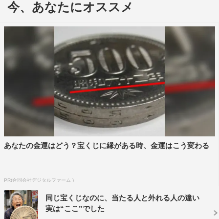
今、あなたにオススメ
っくりインタビューする特別企画。自身の半生で得た教訓
や理念、将来の目標のほか、これからの世代に伝えたいメ
ッセージなども聞き出していく。
黒柳徹子、王貞治、松井秀喜、川淵三郎に続く第5弾ゲス
トは、俳優生活60周年を迎えた水谷豊。『相棒』シリーズ
をはじめとする数々のドラマ、映画で大活躍してきた水谷
だが、実は“いつ辞めてもかまわない”と思いながら俳優を
続けてきたと明かす。その唯一無二の俳優人生に有働キャ
スターが迫る。
あなたの金運はどう？宝くじに縁がある時、金運はこう変わる
子役時代を含めると、今年、俳優活動60周年となる水谷。
しかし、実はこれまでずっとアルバイト感覚で俳優を続け
てきたと話す。「19歳のとき、この世界を一度、辞めたん
PR(合同会社デジタルファーム )
ですね。普通の世界というか、何か“自分の世界”を探しま
同じ宝くじなのに、当たる人と外れる人の違い
すと言って、（関係者に）あいさつして…」。しかし、大
実は“ここ”でした