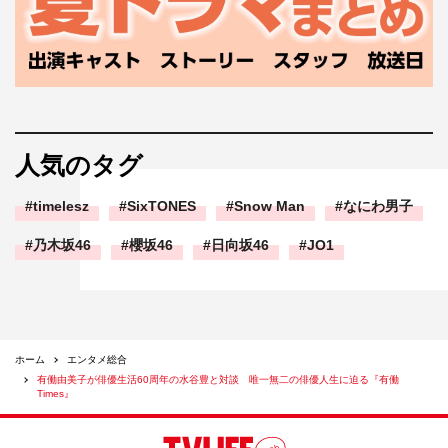
人気のタグ
timelesz
SixTONES
Snow Man
なにわ男子
乃木坂46
櫻坂46
日向坂46
JO1
ホーム
エンタメ総合
有働由美子が俳優生活60周年の水谷豊と対談 唯一無二の俳優人生に迫る『有働
Times』