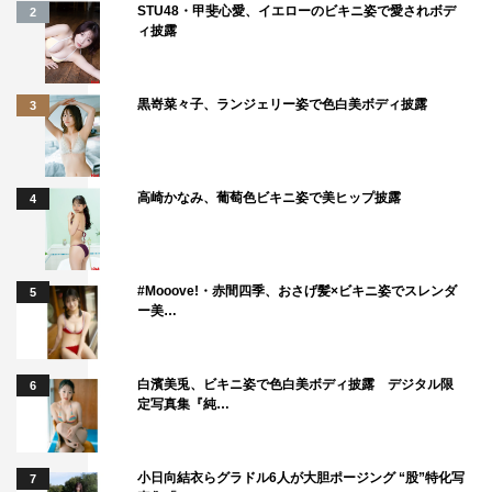
STU48・甲斐心愛、イエローのビキニ姿で愛されボデ
2
ィ披露
黒嵜菜々子、ランジェリー姿で色白美ボディ披露
3
高崎かなみ、葡萄色ビキニ姿で美ヒップ披露
4
#Mooove!・赤間四季、おさげ髪×ビキニ姿でスレンダ
5
ー美…
白濱美兎、ビキニ姿で色白美ボディ披露 デジタル限
6
定写真集『純…
小日向結衣らグラドル6人が大胆ポージング “股”特化写
7