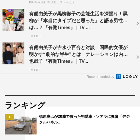
PR(合同会社デジタルファーム )
有働由美子が黒柳徹子の芸能生活を深掘り！黒
柳が「本当にタイプだと思った」と語る男性と
は…？『有働Times』 | TV ...
TV LIFE
有働由美子が吉永小百合と対談 国民的女優が
明かす“劇的な半生”とは ナレーションは内田
也哉子『有働Times』 | TV...
TV LIFE
Recommended by
ランキング
槙原寛己が20歳で買った初愛車・ソアラに興奮「デジ
1
タルパネル…