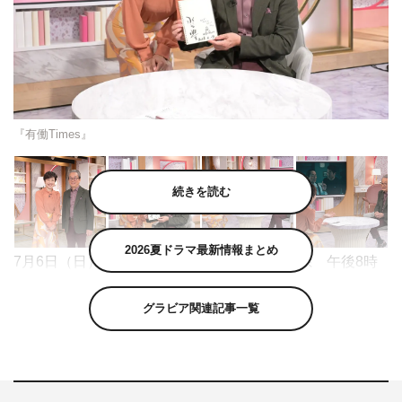
『有働Times』
続きを読む
2026夏ドラマ最新情報まとめ
7月6日（日）の『有働Times』（テレビ朝日系 午後8時
56分～10時30分）は、90分スペシャルで有働由美子キャ
グラビア関連記事一覧
スターによる深掘りインタビュー企画「レジェンド＆スタ
ー」の第5弾を送る。
「レジェンド＆スター」は、それぞれの世界で功績を残し
た人物や、第一線で活躍中のスターに有働キャスターがじ