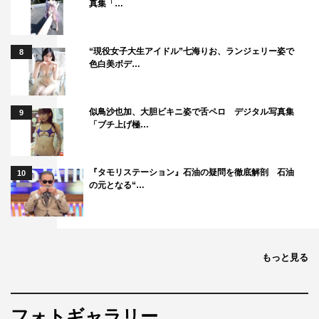
真集「…
“現役女子大生アイドル”七海りお、ランジェリー姿で
8
色白美ボデ…
似鳥沙也加、大胆ビキニ姿で舌ペロ デジタル写真集
9
「ブチ上げ極…
『タモリステーション』石油の疑問を徹底解剖 石油
10
の元となる“…
もっと見る
フォトギャラリー