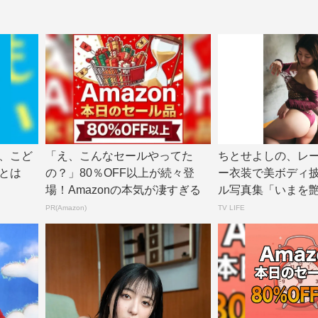
、こど
「え、こんなセールやってた
ちとせよしの、レ
とは
の？」80％OFF以上が続々登
ー衣装で美ボディ
場！Amazonの本気が凄すぎる
ル写真集「いまを
面カット公開 |...
PR(Amazon)
TV LIFE