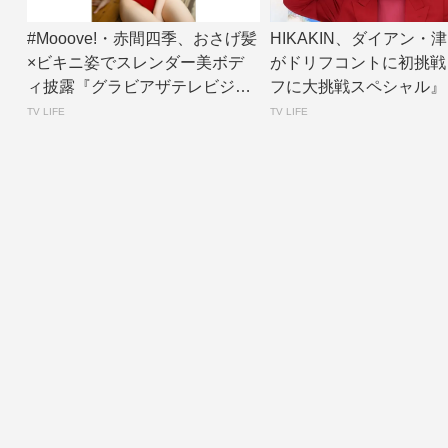
#Mooove!・赤間四季、おさげ髪
HIKAKIN、ダイアン・
×ビキニ姿でスレンダー美ボデ
がドリフコントに初挑戦
ィ披露『グラビアザテレビジョ
フに大挑戦スペシャル』
ン』アザ...
ントあり】...
TV LIFE
TV LIFE