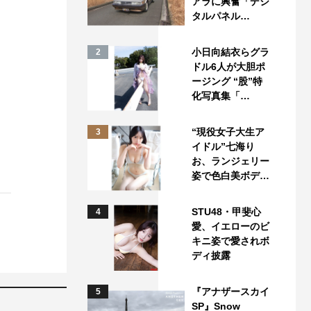
アラに興奮「デジ
タルパネル…
小日向結衣らグラ
2
ドル6人が大胆ポ
ージング “股”特
化写真集「…
“現役女子大生ア
3
イドル”七海り
お、ランジェリー
姿で色白美ボデ…
STU48・甲斐心
4
愛、イエローのビ
キニ姿で愛されボ
ディ披露
『アナザースカイ
5
SP』Snow