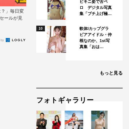
ビキニ姿で舌ペ
ロ デジタル写真
は？」毎日変
集「ブチ上げ極…
ムセールが見
軟体Iカップグラ
10
ビアアイドル・仲
 by
根なのか、1st写
真集「おは…
もっと見る
フォトギャラリー