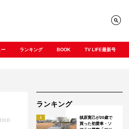
ュー
ランキング
BOOK
TV LIFE最新号
ランキング
槙原寛己が20歳で
1
月31日
買った初愛車・ソ