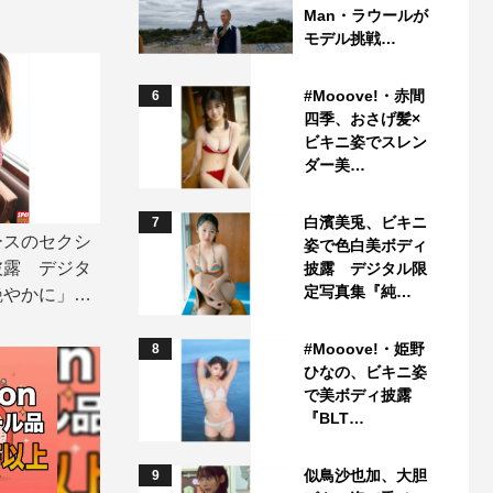
Man・ラウールが
モデル挑戦…
#Mooove!・赤間
6
四季、おさげ髪×
ビキニ姿でスレン
ダー美…
白濱美兎、ビキニ
7
ースのセクシ
姿で色白美ボディ
披露 デジタ
披露 デジタル限
定写真集『純…
艶やかに」誌
#Mooove!・姫野
8
ひなの、ビキニ姿
で美ボディ披露
『BLT…
似鳥沙也加、大胆
9