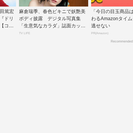
津田篤宏
麻倉瑞季、春色ビキニで妖艶美
「今日の目玉商品
『ドリ
ボディ披露 デジタル写真集
わるAmazonタイ
【コメ
「生意気なカラダ」誌面カット
逃せない
公開 | TV L...
TV LIFE
PR(Amazon)
Recommended