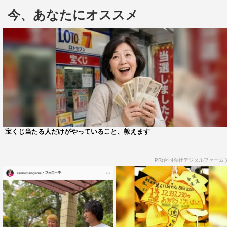
ングから素敵な結婚式がプレゼントされ、ザ・トリートド
今、あなたにオススメ
レッシングが衣装協力。華やかで素敵なステージが繰り広
げられた。
結婚式について、本並は「結婚式の実感が、まだわかなく
て、徐々に感じています。まさかTGCのランウェイを歩け
るとは思っていなかったし、反響がすごくて楽しかったで
す」と思いを語る。
丸山も「詐欺かもと思うくらい！昨日のことなのか、今日
宝くじ当たる人だけがやっていること、教えます
のことなのか、わからないくらい、興奮しています。結婚
式もTGCも、どっちもどっちで、2つ重なって1つになる
PR(合同会社デジタルファーム )
んだなと、本当に素晴らしかったです」と、彼女らしいコ
メントで喜びを表現していた。