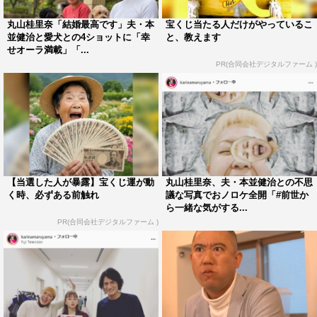
丸山桂里奈「結婚最高です」夫・本
宝くじ当たる人だけがやっているこ
並健治と愛犬との4ショットに「幸
と、教えます
せオーラ満載」「...
PR(合同会社デジタルファーム )
「どのような家庭にしたいか？」という質問に対して、
【当選した人が暴露】宝くじ運が動
丸山桂里奈、夫・本並健治との不思
「モグラみたいに、土をすごく掘れるような家庭がいい！
く時、必ずある前触れ
議な写真でおノロケ全開「#前世か
ら一緒な気がする...
泥臭くても一生懸命やる家族。モグラは家族みんな仲いい
PR(合同会社デジタルファーム )
んです。モグラみたいに、土臭い家庭です」と答えた丸
山。
すると、本並が「いろんな作業も家族で一緒に、一生懸命
やるってことだね」とフォローする微笑ましい一面も。動