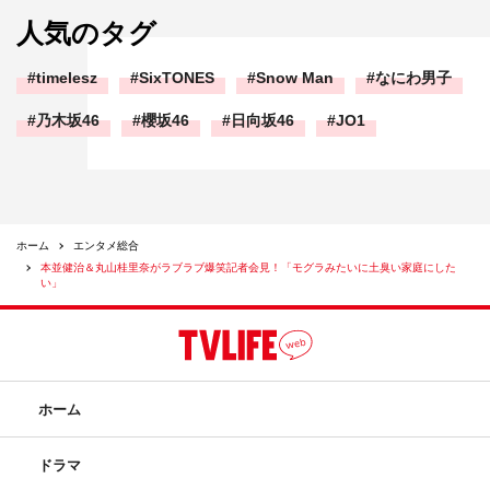
人気のタグ
timelesz
SixTONES
Snow Man
なにわ男子
乃木坂46
櫻坂46
日向坂46
JO1
ホーム
エンタメ総合
本並健治＆丸山桂里奈がラブラブ爆笑記者会見！「モグラみたいに土臭い家庭にした
い」
ホーム
ドラマ