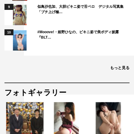
似鳥沙也加、大胆ビキニ姿で舌ペロ デジタル写真集
9
「ブチ上げ極…
#Mooove!・姫野ひなの、ビキニ姿で美ボディ披露
10
『BLT…
もっと見る
フォトギャラリー