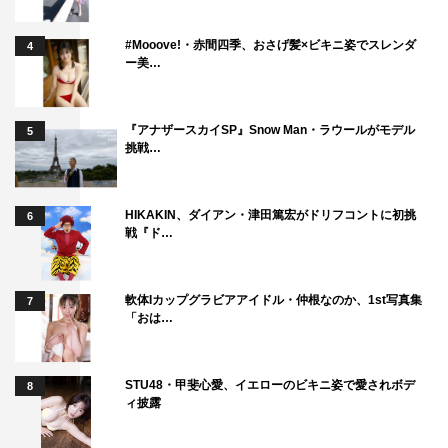
#Mooove!・赤間四季、おさげ髪×ビキニ姿でスレンダ
4
ー美…
『アナザースカイSP』Snow Man・ラウールがモデル
5
挑戦…
HIKAKIN、ダイアン・津田篤宏がドリフコントに初挑
6
戦『ド…
軟体Iカップグラビアアイドル・仲根なのか、1st写真集
7
「おは…
STU48・甲斐心愛、イエローのビキニ姿で愛されボデ
8
ィ披露