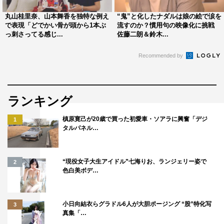
物好きな彼女のためプレゼントしたという、オーダーメイ
ドのかわいらしいパンダの婚約指輪も披露された。
丸山桂里奈、山本舞香を独特な例え
“鬼”と化したナダルは娘の絵で涙を
で表現「どでかい骨が頭から1本ぶ
流すのか？慣用句の映像化に挑戦
っ刺さってる感じ...
佐藤二朗＆鈴木...
時間が許す限り、すべての質問にしっかり答えた丸山と、
彼女のコメントをわかりやすく伝えようとしていた本並。
Recommended by
終始にこやかなその雰囲気からは、明るく楽しい2人の未
来が想像され、誰もが幸せな気持ちに包まれる会見となっ
た。インタビュー全文は、次ページを参照。
ランキング
槙原寛己が20歳で買った初愛車・ソアラに興奮「デジ
1
1
2
全文表示
タルパネル…
“現役女子大生アイドル”七海りお、ランジェリー姿で
2
色白美ボデ…
小日向結衣らグラドル6人が大胆ポージング “股”特化写
丸山桂里奈
3
真集「…