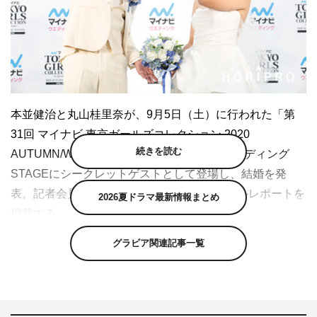
本並健治と丸山桂里奈が、9月5日（土）に行われた「第
31回 マイナビ 東京ガールズコレクション 2020
続きを読む
AUTUMN/WINTER ONLINE」のマイナビウエディング
STAGEにシークレットゲストとして登場し、結婚を発
表。記者会見を開催した。以下、オフィシャルレポートを
2026夏ドラマ最新情報まとめ
掲載する。
グラビア関連記事一覧
9月5日（土）に元サッカー日本代表GK・本並と、元なで
しこジャパン・丸山の結婚が発表され、メロディきみえの
司会による記者会見が開催。終始「丸山節」が炸裂し、会
場は笑いの渦に包まれた。そんな2人にマイナビウエディ