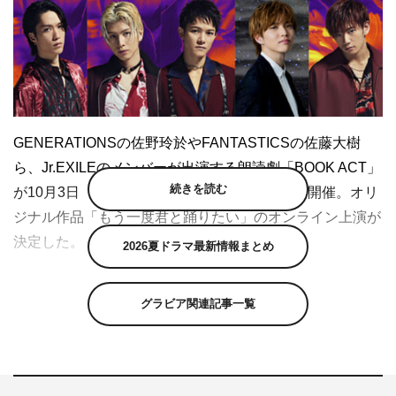
GENERATIONSの佐野玲於やFANTASTICSの佐藤大樹
ら、Jr.EXILEのメンバーが出演する朗読劇「BOOK ACT」
続きを読む
が10月3日（土）・4日（日）の2日間にかけて開催。オリ
ジナル作品「もう一度君と踊りたい」のオンライン上演が
決定した。
2026夏ドラマ最新情報まとめ
所属グループの垣根を越えて上演される「BOOK ACT」
グラビア関連記事一覧
は、LDHが2019年よりスタートした新たな形の朗読劇。
今作「もう一度君と踊りたい」は2019年9月に初公演さ
れ、今年2月にも「LDH PERFECT YEAR 2020」の演目
として上演された完全オリジナル作品だ。