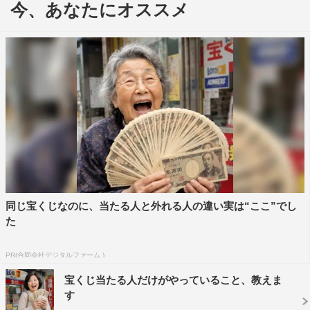
今、あなたにオススメ
トップダンサーになることを夢見る青年5人の、友情や夢
の狭間で揺れ動く心情を描いた青春感動ストーリーで、佐
野玲於や佐藤大樹のほか、GENERATIONSの関口メンデ
ィー、THE RAMPAGEの岩谷翔吾、浦川翔平、藤原樹、
長谷川慎、FANTASTICSの澤本夏輝、瀬口黎弥、木村慧
人ら総勢10名のアーティストが2組に分かれて公演を行
う。
また、ラストには実際にダンスを披露するシーンもあり、
普段見ることのできない組み合わせでのパフォーマンスも
必見だ。
同じ宝くじなのに、当たる人と外れる人の違い実は“ここ”でし
た
チケットは、各公演先着10,000枚の限定販売となってお
り、9月27日（日）10時から公式サイトにて販売を開始。
PR(合同会社デジタルファーム )
終演後には、アフタートークの生配信も予定している。詳
宝くじ当たる人だけがやっていること、教えま
細は、公式サイトを参照。
す