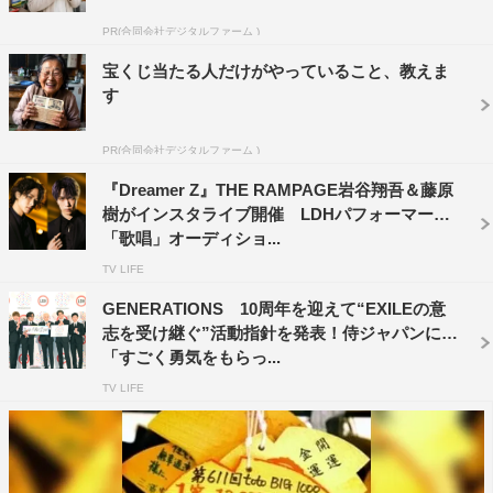
＜配信情報＞
PR(合同会社デジタルファーム )
宝くじ当たる人だけがやっていること、教えま
「もう一度君と踊りたい」
す
2020年10月3日（土） 後6・00〜
【出演】
PR(合同会社デジタルファーム )
佐野玲於：りんちゃん
『Dreamer Z』THE RAMPAGE岩谷翔吾＆藤原
瀬口黎弥：太一
樹がインスタライブ開催 LDHパフォーマー
「歌唱」オーディショ...
澤本夏輝：おがぴー
TV LIFE
木村慧人：ごっちん
関口メンディー：シミー
GENERATIONS 10周年を迎えて“EXILEの意
志を受け継ぐ”活動指針を発表！侍ジャパンにも
2020年10月4日（日）後5・00〜
「すごく勇気をもらっ...
【出演】
TV LIFE
藤原樹：りんちゃん
長谷川慎：太一
岩谷翔吾：おがぴー