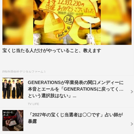
佐藤大樹：ごっちん
浦川翔平：シミー
チケット料金：4,000円（税込・決済手数料込み）
脚本・演出：鈴乃音／鈴木おさむ
主催：LDH O
宝くじ当たる人だけがやっていること、教えます
楽曲プロデュース：LDH JAPAN
＜あらすじ＞
PR(合同会社デジタルファーム )
GENERATIONSが卒業発表の関口メンディーに
まだブレイクしていない5人のダンスチーム「RINDA」。
本音とエールを「GENERATIONSに戻ってくる
一緒にトップダンサーを目指してきた彼らが、“ダンス・
という選択肢はない」...
友情・夢”の狭間で揺れ動く。そんな彼らに、別れや後悔
TV LIFE
を乗り越えるために与えられた最後の機会が…。
「2027年の宝くじ当選者は〇〇です」占い師が
暴露
＜WEB＞