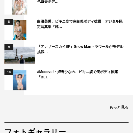
色白美ボデ…
白濱美兎、ビキニ姿で色白美ボディ披露 デジタル限
8
定写真集『純…
『アナザースカイSP』Snow Man・ラウールがモデル
9
挑戦…
#Mooove!・姫野ひなの、ビキニ姿で美ボディ披露
10
『BLT…
もっと見る
フォトギャラリー