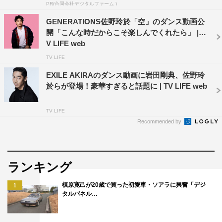
公式サイト：https://bookact.live
PR(合同会社デジタルファーム )
GENERATIONS佐野玲於「空」のダンス動画公
開「こんな時だからこそ楽しんでくれたら」 | T
V LIFE web
TV LIFE
EXILE AKIRAのダンス動画に岩田剛典、佐野玲
FANTASTICS
於らが登場！豪華すぎると話題に | TV LIFE web
GENERATIONS from EXILE TRIBE
TV LIFE
Recommended by
佐藤大樹
佐野玲於
関口メンディー
ランキング
槙原寛己が20歳で買った初愛車・ソアラに興奮「デジ
1
タルパネル…