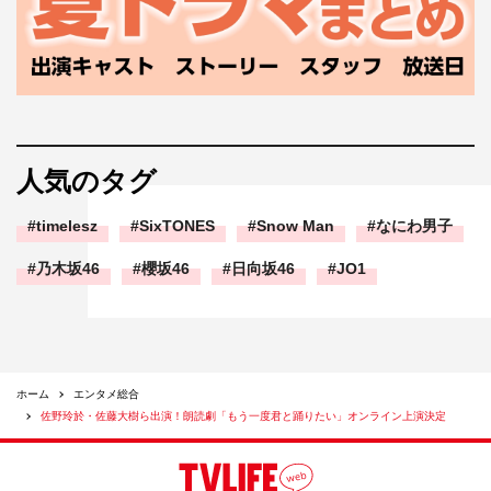
人気のタグ
timelesz
SixTONES
Snow Man
なにわ男子
乃木坂46
櫻坂46
日向坂46
JO1
ホーム
エンタメ総合
佐野玲於・佐藤大樹ら出演！朗読劇「もう一度君と踊りたい」オンライン上演決定