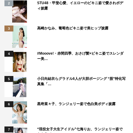
STU48・甲斐心愛、イエローのビキニ姿で愛されボデ
2
ィ披露
高崎かなみ、葡萄色ビキニ姿で美ヒップ披露
3
#Mooove!・赤間四季、おさげ髪×ビキニ姿でスレンダ
4
ー美…
小日向結衣らグラドル6人が大胆ポージング “股”特化写
5
真集「…
黒嵜菜々子、ランジェリー姿で色白美ボディ披露
6
“現役女子大生アイドル”七海りお、ランジェリー姿で
7