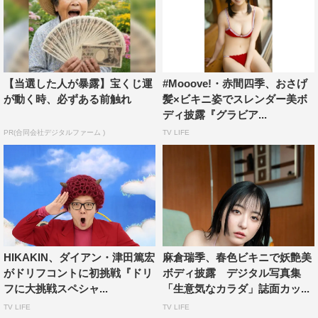
【当選した人が暴露】宝くじ運
#Mooove!・赤間四季、おさげ
が動く時、必ずある前触れ
髪×ビキニ姿でスレンダー美ボ
ディ披露『グラビア...
PR(合同会社デジタルファーム )
TV LIFE
HIKAKIN、ダイアン・津田篤宏
麻倉瑞季、春色ビキニで妖艶美
がドリフコントに初挑戦『ドリ
ボディ披露 デジタル写真集
フに大挑戦スペシャ...
「生意気なカラダ」誌面カッ...
TV LIFE
TV LIFE