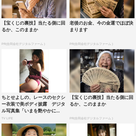
【宝くじの裏技】当たる側に回
老後のお金、今の金運でほぼ決
るか、このままか
まります
PR(合同会社デジタルファーム )
PR(合同会社デジタルファーム )
ちとせよしの、レースのセクシ
【宝くじの裏技】当たる側に回
ー衣装で美ボディ披露 デジタ
るか、このままか
ル写真集「いまを艶やかに...
TV LIFE
PR(合同会社デジタルファーム )