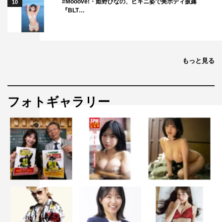
#Mooove!・姫野ひなの、ビキニ姿で美ボディ披露
10
『BLT…
もっと見る
フォトギャラリー