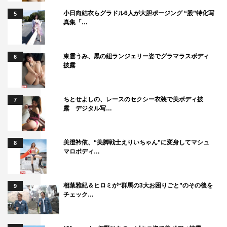
小日向結衣らグラドル6人が大胆ポージング “股”特化写
5
真集「…
東雲うみ、黒の紐ランジェリー姿でグラマラスボディ
6
披露
ちとせよしの、レースのセクシー衣装で美ボディ披
7
露 デジタル写…
美澄衿依、“美脚戦士えりいちゃん”に変身してマシュ
8
マロボディ…
相葉雅紀＆ヒロミが“群馬の3大お困りごと”のその後を
9
チェック…