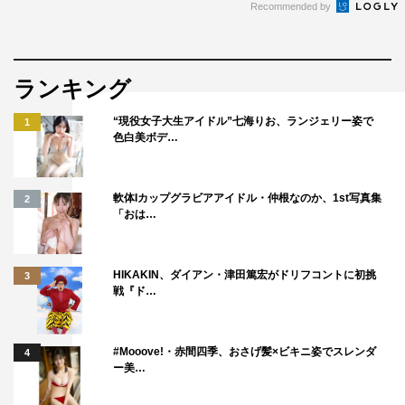
Recommended by
ランキング
“現役女子大生アイドル”七海りお、ランジェリー姿で
1
色白美ボデ…
軟体Iカップグラビアアイドル・仲根なのか、1st写真集
2
「おは…
HIKAKIN、ダイアン・津田篤宏がドリフコントに初挑
3
戦『ド…
#Mooove!・赤間四季、おさげ髪×ビキニ姿でスレンダ
4
ー美…