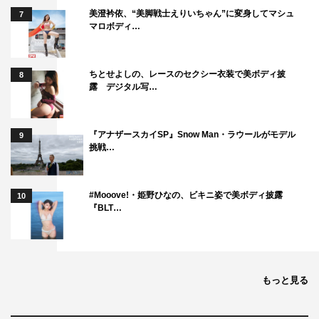
美澄衿依、“美脚戦士えりいちゃん”に変身してマシュ
7
マロボディ…
ちとせよしの、レースのセクシー衣装で美ボディ披
8
露 デジタル写…
『アナザースカイSP』Snow Man・ラウールがモデル
9
挑戦…
#Mooove!・姫野ひなの、ビキニ姿で美ボディ披露
10
『BLT…
もっと見る