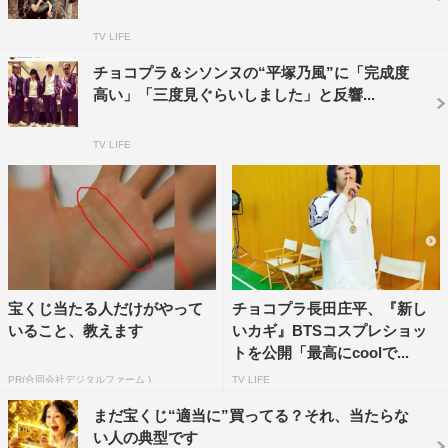
TV LIFE
チョコプラ＆シソンヌの“平塚乃風”に「完成度
高い」「三度見ぐらいしました」と反響...
TV LIFE
宝くじ当たる人だけがやって
チョコプラ長田庄平、『新し
いること、教えます
いカギ』BTSコスプレショッ
トを公開「最高にcoolで...
PR(合同会社デジタルファーム )
TV LIFE
まだ宝くじ“適当に”買ってる？それ、当たらな
い人の典型です