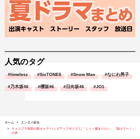
人気のタグ
timelesz
SixTONES
Snow Man
なにわ男子
乃木坂46
櫻坂46
日向坂46
JO1
ホーム
エンタメ総合
チョコプラ長田の新キャラ“ハンズアップポリス”に「くぅ～捕まりたい」「助けてー！」
の声