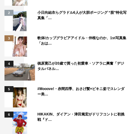
小日向結衣らグラドル6人が大胆ポージング “股”特化写
2
真集「…
軟体Iカップグラビアアイドル・仲根なのか、1st写真集
3
「おは…
槙原寛己が20歳で買った初愛車・ソアラに興奮「デジ
4
タルパネル…
#Mooove!・赤間四季、おさげ髪×ビキニ姿でスレンダ
5
ー美…
HIKAKIN、ダイアン・津田篤宏がドリフコントに初挑
6
戦『ド…