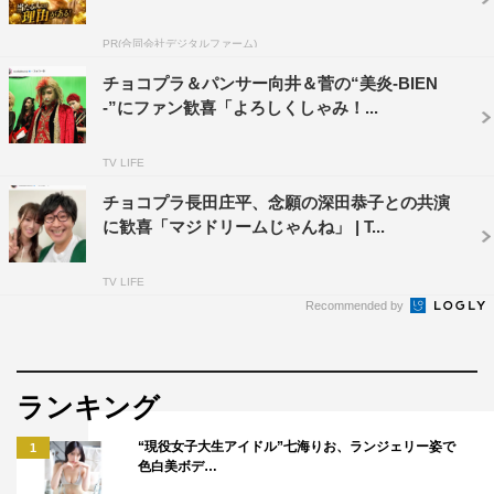
PR(合同会社デジタルファーム)
チョコプラ＆パンサー向井＆菅の“美炎-BIEN
-”にファン歓喜「よろしくしゃみ！...
TV LIFE
チョコプラ長田庄平、念願の深田恭子との共演
に歓喜「マジドリームじゃんね」 | T...
TV LIFE
Recommended by
ランキング
“現役女子大生アイドル”七海りお、ランジェリー姿で
1
色白美ボデ…