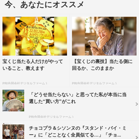
今、あなたにオススメ
長田は、「ハンズアップ!!ハンズアップ!!ハンズアップ!!ハ
ンズアップ!!ハンズアップ!!ハンズアップ!!ハンズアップ!!」
のコメントとともに、『有吉の壁』（日本テレビ系）演じ
たキャラクター・ハンズアップポリスの写真を投稿した。
この投稿にフォロワーからは「四十肩治るかな？」「腰痛
もなおせますか？」「ハンズアップポリス助けてー！肩こ
宝くじ当たる人だけがやって
【宝くじの裏技】当たる側に
りが」「面白かったです」「くぅ～捕まりたい」「肩こり
いること、教えます
回るか、このままか
治りました！」などのコメントが寄せられている。
PR(合同会社デジタルファーム )
PR(合同会社デジタルファーム )
チョコレートプラネット・長田庄平公式Instagram：
https://www.instagram.com/osadashouhei/
「どうせ当たらない」と思ってた私が本当に当
選した“買い方”がこれ
PR(合同会社デジタルファーム )
チョコプラ＆シソンヌの『スタンド・バイ・ミ
ー』に「どことなく全員似てる…」「チョ...