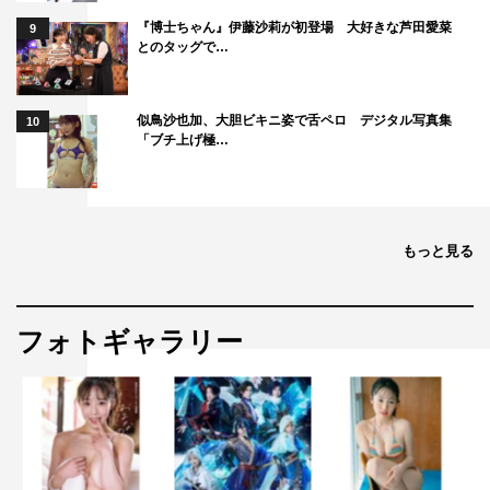
『博士ちゃん』伊藤沙莉が初登場 大好きな芦田愛菜
9
とのタッグで…
似鳥沙也加、大胆ビキニ姿で舌ペロ デジタル写真集
10
「ブチ上げ極…
もっと見る
フォトギャラリー