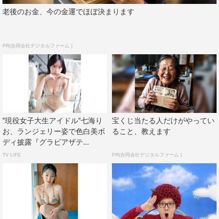
老後のお金、今の金運でほぼ決まります
PR(合同会社デジタルファーム )
”現役女子大生アイドル”七海り
宝くじ当たる人だけがやってい
お、ランジェリー姿で色白美ボ
ること、教えます
ディ披露『グラビアザテ...
TV LIFE
PR(合同会社デジタルファーム )