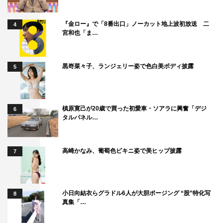
『金ロー』で「8番出口」ノーカット地上波初放送 二
4
宮和也「ま…
黒嵜菜々子、ランジェリー姿で色白美ボディ披露
5
槙原寛己が20歳で買った初愛車・ソアラに興奮「デジ
6
タルパネル…
高崎かなみ、葡萄色ビキニ姿で美ヒップ披露
7
小日向結衣らグラドル6人が大胆ポージング “股”特化写
8
真集「…