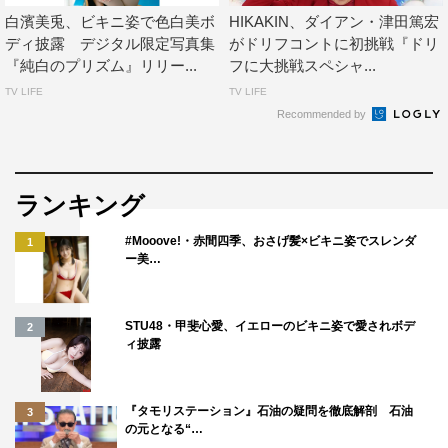
白濱美兎、ビキニ姿で色白美ボ
HIKAKIN、ダイアン・津田篤宏
ディ披露 デジタル限定写真集
がドリフコントに初挑戦『ドリ
『純白のプリズム』リリー...
フに大挑戦スペシャ...
TV LIFE
TV LIFE
Recommended by
ランキング
#Mooove!・赤間四季、おさげ髪×ビキニ姿でスレンダ
1
ー美…
STU48・甲斐心愛、イエローのビキニ姿で愛されボデ
2
ィ披露
『タモリステーション』石油の疑問を徹底解剖 石油
3
の元となる“…