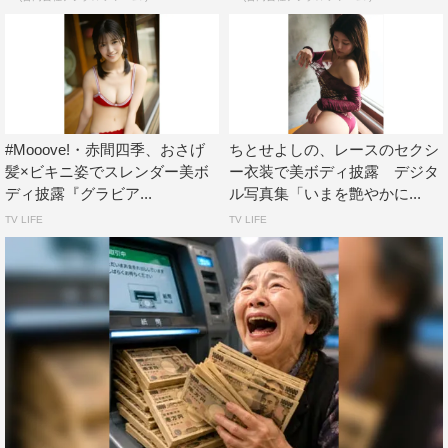
#Mooove!・赤間四季、おさげ
ちとせよしの、レースのセクシ
髪×ビキニ姿でスレンダー美ボ
ー衣装で美ボディ披露 デジタ
ディ披露『グラビア...
ル写真集「いまを艶やかに...
TV LIFE
TV LIFE