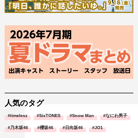
人気のタグ
timelesz
SixTONES
Snow Man
なにわ男子
乃木坂46
櫻坂46
日向坂46
JO1