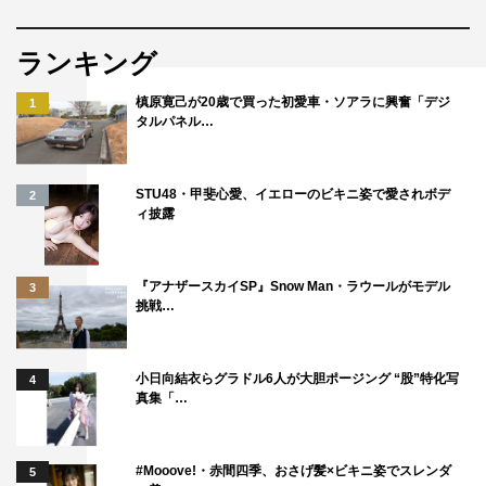
ランキング
槙原寛己が20歳で買った初愛車・ソアラに興奮「デジ
1
タルパネル…
STU48・甲斐心愛、イエローのビキニ姿で愛されボデ
2
ィ披露
『アナザースカイSP』Snow Man・ラウールがモデル
3
挑戦…
小日向結衣らグラドル6人が大胆ポージング “股”特化写
4
真集「…
#Mooove!・赤間四季、おさげ髪×ビキニ姿でスレンダ
5