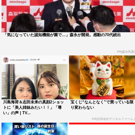
「気になっていた認知機能が菌で…」森永が開発。感動の70代続出
PR(森永乳業)
川島海荷＆志田未来の真顔2ショッ
宝くじ“なんとなく”で買っている限
トに「美人姉妹みたい！！」「尊
り変わらない
い」の声 | TV...
PR(合同会社デジタルファーム )