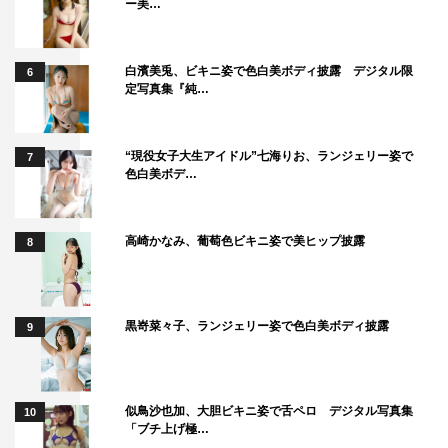
ー美…
白濱美兎、ビキニ姿で色白美ボディ披露 デジタル限
6
定写真集『純…
“現役女子大生アイドル”七海りお、ランジェリー姿で
7
色白美ボデ…
高崎かなみ、葡萄色ビキニ姿で美ヒップ披露
8
黒嵜菜々子、ランジェリー姿で色白美ボディ披露
9
似鳥沙也加、大胆ビキニ姿で舌ペロ デジタル写真集
10
「ブチ上げ極…