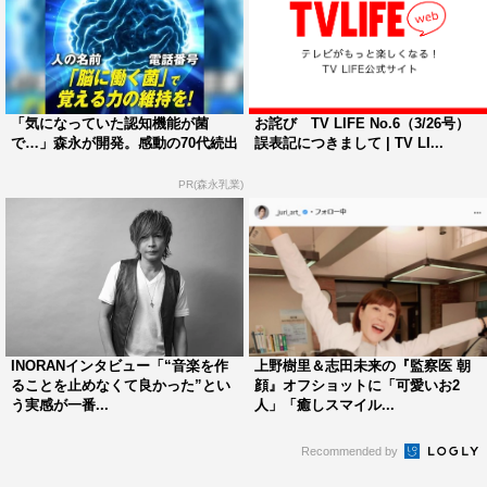
「気になっていた認知機能が菌
お詫び TV LIFE No.6（3/26号）
で…」森永が開発。感動の70代続出
誤表記につきまして | TV LI...
PR(森永乳業)
INORANインタビュー「“音楽を作
上野樹里＆志田未来の『監察医 朝
ることを止めなくて良かった”とい
顔』オフショットに「可愛いお2
う実感が一番...
人」「癒しスマイル...
Recommended by