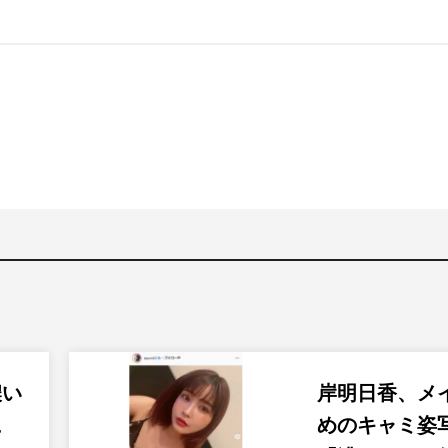
濃い
岸明日香、メ
に
めのキャミ姿