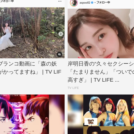
ブランコ動画に「森の妖
岸明日香の“久々セクシーシ
ってますね」 | TV LIF
「たまりません」「ついで
高すぎ」 | TV LIFE ...
TV LIFE