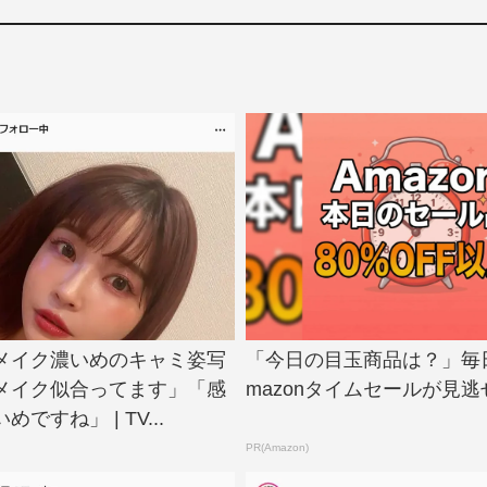
メイク濃いめのキャミ姿写
「今日の目玉商品は？」毎
メイク似合ってます」「感
mazonタイムセールが見逃
ですね」 | TV...
PR(Amazon)