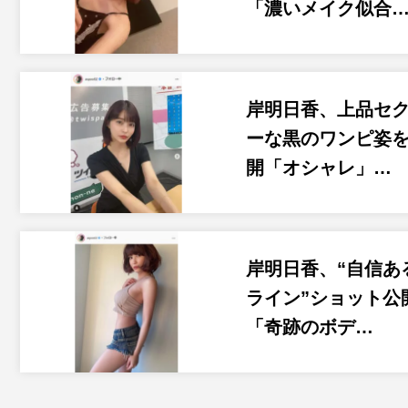
「濃いメイク似合
岸明日香、上品セ
ーな黒のワンピ姿
開「オシャレ」…
岸明日香、“自信あ
ライン”ショット公
「奇跡のボデ…