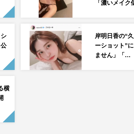
…
「濃いメイク
クシ
岸明日香の“
を公
ーショット”
ません」「…
る横
開