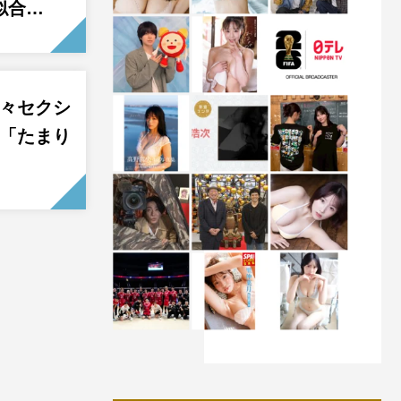
似合…
久々セクシ
に「たまり