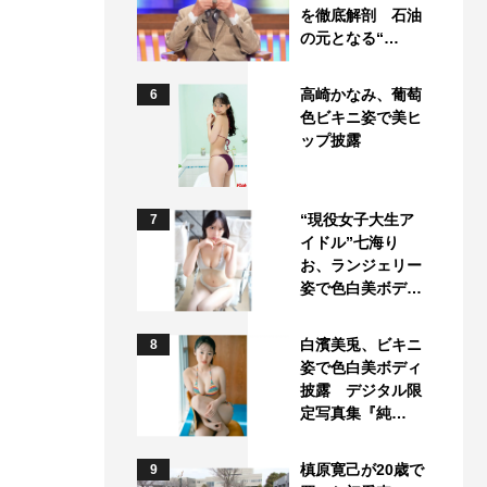
を徹底解剖 石油
の元となる“…
高崎かなみ、葡萄
6
色ビキニ姿で美ヒ
ップ披露
“現役女子大生ア
7
イドル”七海り
お、ランジェリー
姿で色白美ボデ…
白濱美兎、ビキニ
8
姿で色白美ボディ
披露 デジタル限
定写真集『純…
槙原寛己が20歳で
9