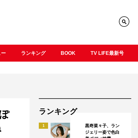
ュー
ランキング
BOOK
TV LIFE最新号
ランキング
ぽ
ね
黒嵜菜々子、ラン
1
ジェリー姿で色白