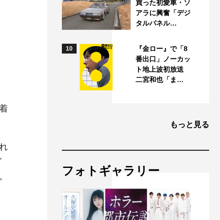
買った初愛車・ソ
アラに興奮「デジ
タルパネル…
『金ロー』で「8
10
番出口」ノーカッ
ト地上波初放送
二宮和也「ま…
着
もっと見る
れ
ぎ
フォトギャラリー
。