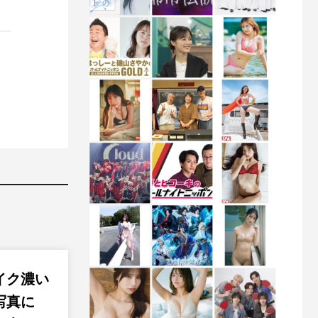
イク濃い
写真に