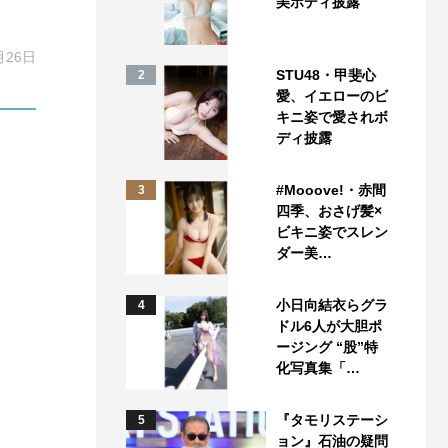
美ボディ披露
月26日
STU48・甲斐心
2
愛、イエローのビ
キニ姿で愛されボ
ディ披露
#Mooove!・赤間
3
四季、おさげ髪×
ビキニ姿でスレン
ダー美…
小日向結衣らグラ
4
ドル6人が大胆ポ
ージング “股”特
化写真集「…
『タモリステーシ
5
ョン』石油の疑問