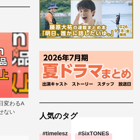
日変わるA
せない
人気のタグ
timelesz
SixTONES