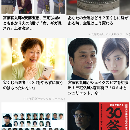
宮藤官九郎×安藤玉恵、三宅弘城×
あなたの金運はどう？宝くじに縁が
ともさかりえの2組で「命、ギガ長
ある時、金運はこう変わる
スW」上演決定 ...
PR(合同会社デジタルファーム )
宝くじ当選者「〇〇をやらずに買う
宮藤官九郎がシェイクスピアを初演
のはもったいない」
出！三宅弘城×森川葵で「ロミオと
ジュリエット」今...
PR(合同会社デジタルファーム )