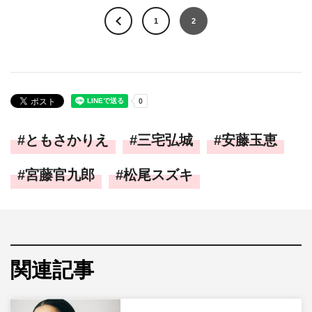
1
2
ともさかりえ
三宅弘城
安藤玉恵
宮藤官九郎
松尾スズキ
関連記事