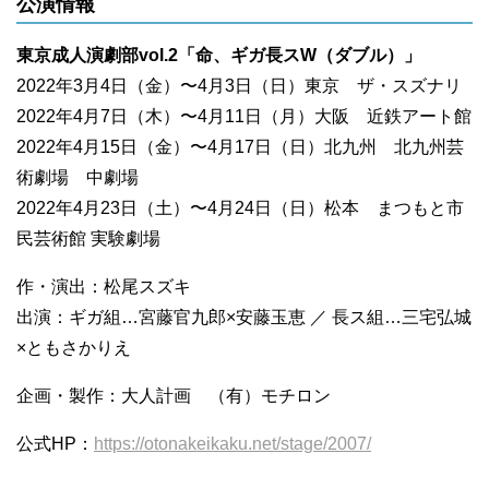
公演情報
東京成人演劇部vol.2「命、ギガ長スW（ダブル）」
2022年3月4日（金）〜4月3日（日）東京 ザ・スズナリ
2022年4月7日（木）〜4月11日（月）大阪 近鉄アート館
2022年4月15日（金）〜4月17日（日）北九州 北九州芸
術劇場 中劇場
2022年4月23日（土）〜4月24日（日）松本 まつもと市
民芸術館 実験劇場
作・演出：松尾スズキ
出演：ギガ組…宮藤官九郎×安藤玉恵 ／ 長ス組…三宅弘城
×ともさかりえ
企画・製作：大人計画 （有）モチロン
公式HP：
https://otonakeikaku.net/stage/2007/