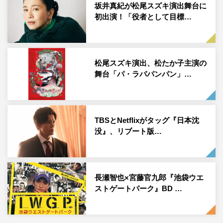
坂井真紀が松尾スズキ演出舞台に
初出演！「役者として目標…
松尾スズキ演出、松たか子主演の
舞台「パ・ラパパンパン」…
TBSとNetflixがタッグ『日本沈
没』、リブート版…
長瀬智也×宮藤官九郎『池袋ウエ
ストゲートパーク』BD …