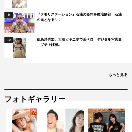
『タモリステーション』石油の疑問を徹底解剖 石油
9
の元となる“…
似鳥沙也加、大胆ビキニ姿で舌ペロ デジタル写真集
10
「ブチ上げ極…
もっと見る
フォトギャラリー