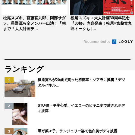
松尾スズキ、宮藤官九郎、阿部サダ
松尾スズキ＋大人計画30周年記念
ヲ、星野源ら全メンバー出演！『朝
『30祭』内容発表！松尾×宮藤官九
まで「大人計画テ...
郎トークも |...
Recommended by
ランキング
槙原寛己が20歳で買った初愛車・ソアラに興奮「デジ
1
タルパネル…
STU48・甲斐心愛、イエローのビキニ姿で愛されボデ
2
ィ披露
黒嵜菜々子、ランジェリー姿で色白美ボディ披露
3