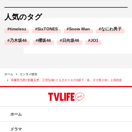
人気のタグ
timelesz
SixTONES
Snow Man
なにわ男子
乃木坂46
櫻坂46
日向坂46
JO1
ホーム
エンタメ総合
宮藤官九郎×安藤玉恵、三宅弘城×ともさかりえの2組で「命、ギガ長スW」上演決定
ホーム
ドラマ