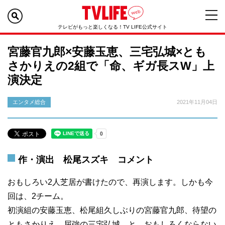
テレビがもっと楽しくなる！TV LIFE公式サイト
宮藤官九郎×安藤玉恵、三宅弘城×とも
さかりえの2組で「命、ギガ長スW」上
演決定
エンタメ総合
2021年11月04日
作・演出 松尾スズキ コメント
おもしろい2人芝居が書けたので、再演します。しかも今
回は、2チーム。
初演組の安藤玉恵、松尾組久しぶりの宮藤官九郎、待望の
ともさかりえ、屈強の三宅弘城、と、おもしろくならない