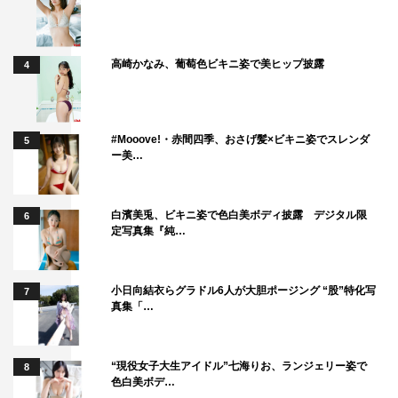
高崎かなみ、葡萄色ビキニ姿で美ヒップ披露
4
#Mooove!・赤間四季、おさげ髪×ビキニ姿でスレンダ
5
ー美…
白濱美兎、ビキニ姿で色白美ボディ披露 デジタル限
6
定写真集『純…
小日向結衣らグラドル6人が大胆ポージング “股”特化写
7
真集「…
“現役女子大生アイドル”七海りお、ランジェリー姿で
8
色白美ボデ…