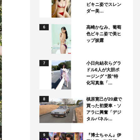
ビキニ姿でスレン
ダー美…
高崎かなみ、葡萄
6
色ビキニ姿で美ヒ
ップ披露
小日向結衣らグラ
7
ドル6人が大胆ポ
ージング “股”特
化写真集「…
槙原寛己が20歳で
8
買った初愛車・ソ
アラに興奮「デジ
タルパネル…
『博士ちゃん』伊
9