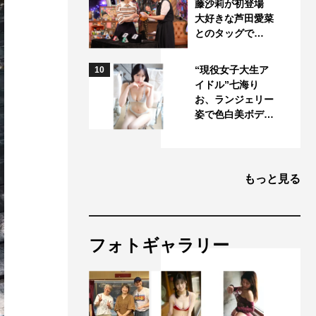
藤沙莉が初登場
大好きな芦田愛菜
とのタッグで…
“現役女子大生ア
10
イドル”七海り
お、ランジェリー
姿で色白美ボデ…
もっと見る
フォトギャラリー