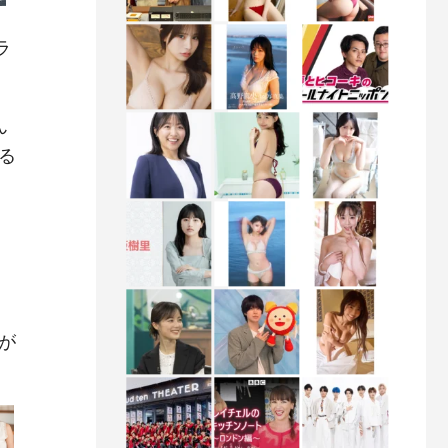
ラ
ん
る
尋が