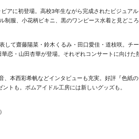
ム水着グラビアに初登場。高校3年生ながら完成されたビジュアル
アル制服、小花柄ビキニ、黒のワンピース水着と見どころ
代表して齋藤陽菜・鈴木くるみ・田口愛佳・道枝咲。チー
田華恋・山田杏華が登場。それぞれコンサートに向けた
音、本西彩希帆などインタビューも充実。好評『色紙の
ゼントも。ボムアイドル工房には新しいグッズも。
）