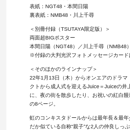
表紙：NGT48・本間日陽
裏表紙：NMB48・川上千尋
＜別冊付録（TSUTAYA限定版）＞
両面超BIGポスター
本間日陽（NGT48）／川上千尋（NMB48
※付録の大判光沢フォトメッセージカード
＜そのほかのラインナップ＞
22年1月13日（木）からオンエアのドラ
クトから成人式を迎えるJuice＝Juic
に、夜の街を散歩したり、お祝いの紅白饅
の8ページ。
虹のコンキスタドールからは最年長＆最年
だか似ている自称“親子”な2人の仲良しっ