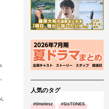
ェ
い
人気のタグ
ん
timelesz
SixTONES