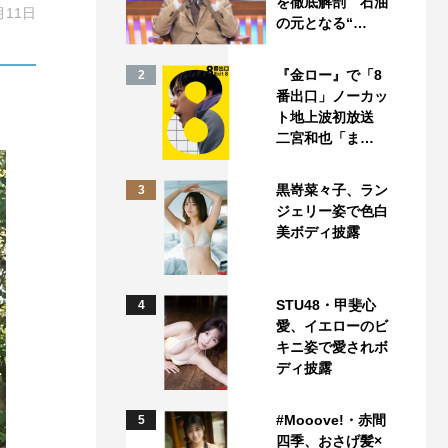
を徹底解剖 石油
月11日
の元となる“…
『金ロー』で「8
2
番出口」ノーカッ
ト地上波初放送
二宮和也「ま…
黒嵜菜々子、ラン
3
ジェリー姿で色白
美ボディ披露
STU48・甲斐心
4
愛、イエローのビ
キニ姿で愛されボ
ディ披露
#Mooove!・赤間
5
四季、おさげ髪×