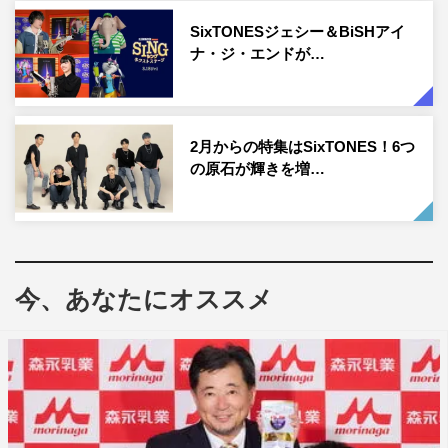
ったって思いました。むず！ って思って」と。しかし、
SixTONESジェシー＆BiSHアイ
録音した音源を聞き返すと、「この音、俺っすよね！ デ
ナ・ジ・エンドが…
ビューしちゃってるわ、やばい。デビューって何個もある
んだな」と興奮した様子で語った。
そして、夢のような挑戦の瞬間が訪れる。ラップを担当す
2月からの特集はSixTONES！6つ
の原石が輝きを増…
る田中が敬愛するCreepy Nutsと同じステージに立つとい
う、またとない機会が舞い降りたのだ。舞台は『2021
FNS歌謡祭 夏』。本番前、「うれしいんだけど、今はそ
れより緊張だね」と張りつめた表情を浮かべる田中。その
こん身のパフォーマンスとは…。
今、あなたにオススメ
また、ドラマの撮影現場にも密着。昨年は連続テレビ小説
『カムカムエヴリバディ』への出演が話題になり、4月ス
タートの連続ドラマ『恋なんて、本気でやってどうする
の？』が控える松村北斗。