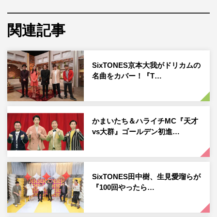
を一発撮りでパフォーマンス。同時視聴は14万人を超え、
同チャンネル史上最高の数値を記録、歌い手としての存在
関連記事
感を示した。
今回番組では、彼らにとって2枚目となるアルバム
SixTONES京本大我がドリカムの
『CITY』の制作現場に密着。メンバー全員による楽曲会
名曲をカバー！『T…
議から、レコーディングの裏側まで、SixTONESが音楽と
向き合う様子を紹介する。
かまいたち＆ハライチMC『天才
「こんなに音楽ができている今の環境っていうのは、理想
vs大群』ゴールデン初進…
的でしたし、理想以上」「もっと認められたい」と静かに
闘志を燃やすのは、数々のミュージカルも経験し、歌声に
定評のある京本大我。
SixTONES田中樹、生見愛瑠らが
京本は、田中樹とユニットを組むアルバム曲「With The
『100回やったら…
Flow」の収録に臨む。自ら提案し、ギター演奏の収録に
初めて挑戦した京本は、「正直、楽譜をもらった時、終わ