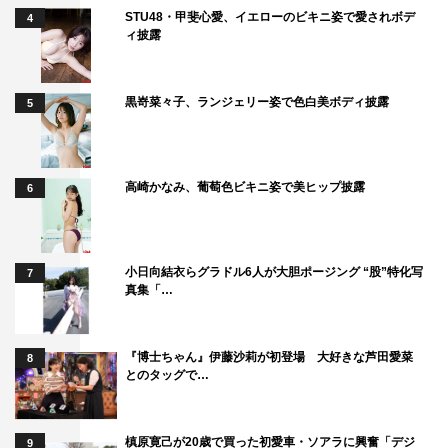
STU48・甲斐心愛、イエローのビキニ姿で愛されボデ
4
ィ披露
黒嵜菜々子、ランジェリー姿で色白美ボディ披露
5
高崎かなみ、葡萄色ビキニ姿で美ヒップ披露
6
小日向結衣らグラドル6人が大胆ポージング “股”特化写
7
真集「…
『博士ちゃん』伊藤沙莉が初登場 大好きな芦田愛菜
8
とのタッグで…
槙原寛己が20歳で買った初愛車・ソアラに興奮「デジ
9