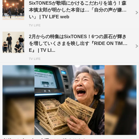
SixTONESが歌唱にかけるこだわりを追う！森
▽FODプレミアム
本慎太郎が明かした本音は…「自分の声が嫌
放送直後から独占配信中（※過去話も全て配信中）
い」 | TV LIFE web
TV LIFE
テーマ：「SixTONES ～2年目の本音～」
2月からの特集はSixTONES！6つの原石が輝き
Episode 1 TONE
を増していくさまを映し出す『RIDE ON TIM
出演者：SixTONES（ジェシー、京本大我、松村北斗、髙
E』 | TV LI...
地優吾、森本慎太郎、田中 樹）
TV LIFE
語り：風間俊介
公式HP：
https://www.fujitv.co.jp/RIDEONTIME/
©フジテレビ