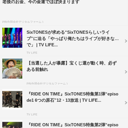
老後のお金、今の金運でほぼ決まります
SixTONES
ジェシー
京本大我
松村北斗
森本慎太郎
田中樹
PR(合同会社デジタルファーム )
風間俊介
髙地優吾
SixTONESが求める“SixTONESらしいライ
ブ”に迫る「やっぱり俺たちはライブが好きなん
で」 | TV LIFE...
TV LIFE
【当選した人が暴露】宝くじ運が動く時、必ず
ある前触れ
PR(合同会社デジタルファーム )
『RIDE ON TIME』SixTONES特集第1弾“episo
de1 6つの原石”12・13放送 | TV LIFE...
TV LIFE
『RIDE ON TIME』SixTONES特集第2弾“episo