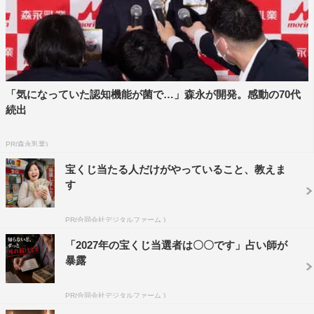
どんな役者になっていきたいか問われると、「あの人がい
るってほんと困るよな、みたいな。うちの先輩で言うと、
いっぱいいますけど、二宮（和也）君とか。絶対同年代の
同じような役をやりそうな人たちからしたら、困るんだよ
なと思うと思うんですよ。誰も持ってない、二宮君しか持
「気になっていた認知機能が菌で…」森永が開発。感動の70代
ってない正解を持っているというか」と答え、自らの目標
続出
を口にした。
PR(森永乳業)
グループとしても、個人としても、新たな世界を切り開き
宝くじ当たる人だけがやっていること、教えま
続ける彼ら。「6つの原石」という名を持つSixTONESが
す
さらなる輝きを放つ瞬間を目撃する。
PR(合同会社デジタルファーム )
番組情報
「2027年の宝くじ当選者は〇〇です」占い師が
『連続ドキュメンタリー RIDE ON TIME』
暴露
フジテレビ ※関東ローカル
PR(合同会社デジタルファーム )
2022年2月4日（金）深1・00～1・30