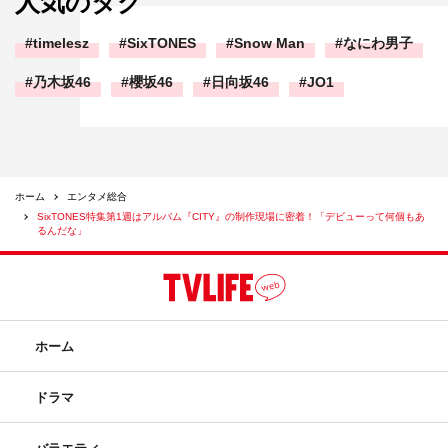
人気のタグ
timelesz
SixTONES
Snow Man
なにわ男子
乃木坂46
櫻坂46
日向坂46
JO1
ホーム
エンタメ総合
SixTONES特集第1週はアルバム『CITY』の制作現場に密着！「デビューって何個もあ
るんだな」
ホーム
ドラマ