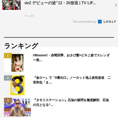
de2 デビューの波”12・20放送 | TV LIF...
TV LIFE
Recommended by
ランキング
#Mooove!・赤間四季、おさげ髪×ビキニ姿でスレンダ
1
ー美…
『金ロー』で「8番出口」ノーカット地上波初放送 二
2
宮和也「ま…
『タモリステーション』石油の疑問を徹底解剖 石油
3
の元となる“…