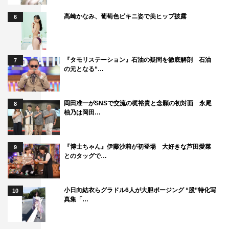
高崎かなみ、葡萄色ビキニ姿で美ヒップ披露
6
『タモリステーション』石油の疑問を徹底解剖 石油
7
の元となる“…
岡田准一がSNSで交流の梶裕貴と念願の初対面 永尾
8
柚乃は岡田…
『博士ちゃん』伊藤沙莉が初登場 大好きな芦田愛菜
9
とのタッグで…
小日向結衣らグラドル6人が大胆ポージング “股”特化写
10
真集「…