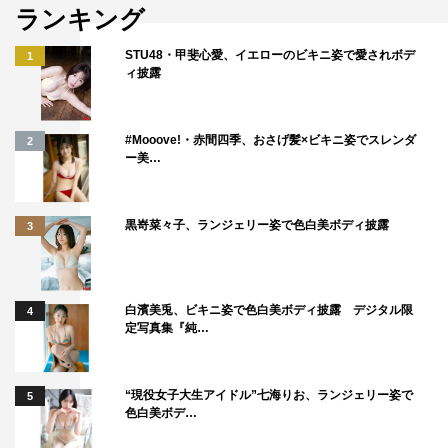
ランキング
STU48・甲斐心愛、イエローのビキニ姿で愛されボデ
1
ィ披露
吉崎綾 ／ 撮影：桑島智輝
本作のヒロインを演じた吉崎は「制服は普段、映像のお仕
#Mooove!・赤間四季、おさげ髪×ビキニ姿でスレンダ
2
事でしか着なかったのでいろんな意味で緊張しました
ー美…
（笑）。ロングヘアーでのグラビアもレアなので、楽しか
ったです！ 久々のグラビアだったので、“自分の体を魅
黒嵜菜々子、ランジェリー姿で色白美ボディ披露
3
せる”ということが難しく感じました」と明かす。
そして「グラビア復帰が決まって、体づくりから始めまし
白濱美兎、ビキニ姿で色白美ボディ披露 デジタル限
4
た。見てくださった方が少しでも良いなと思ってくれたら
定写真集『純…
うれしいです！ マルチな活動がこれからもできるよう
に、全身全霊で頑張ります！！ 皆さんもぜひ応援してく
“現役女子大生アイドル”七海りお、ランジェリー姿で
5
れるとうれしいです！ ついてきてください！」とコメン
色白美ボデ…
トを寄せた。