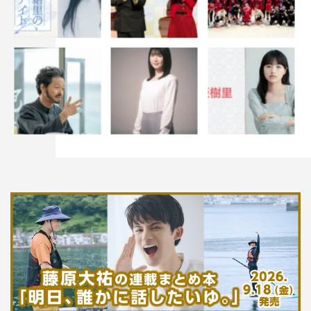
保桜子「素敵な番狂わせ」』には収録しきれなかった未公
開カットが、本作に多く収録されている。かもめんたる・
岩崎う大が執筆したシナリオを大胆に体現しており、歴史
ある銭湯・サウナを舞台に、男女の「このあと、どうす
る？」が描かれていく。
書誌情報
「旬撮GIRL Vol.10」
2022年2月14日（月）発売
定価：1,650円
出版社：扶桑社
販売リンク：
https://www.amazon.co.jp/dp/4594618332/
この記事の写真（全10点）