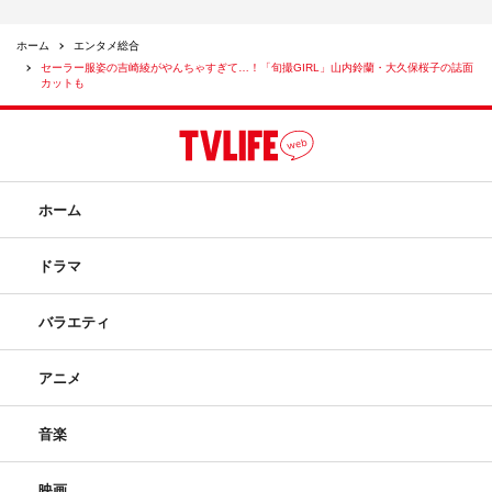
小日向ゆか
山内鈴蘭
旬撮GIRL
ホーム
エンタメ総合
セーラー服姿の吉崎綾がやんちゃすぎて…！「旬撮GIRL」山内鈴蘭・大久保桜子の誌面
森日菜美
鹿目凛
カットも
ホーム
ドラマ
バラエティ
アニメ
音楽
映画