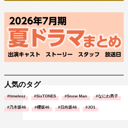
人気のタグ
timelesz
SixTONES
Snow Man
なにわ男子
乃木坂46
櫻坂46
日向坂46
JO1
吉崎綾
塩川莉世
大久保桜子