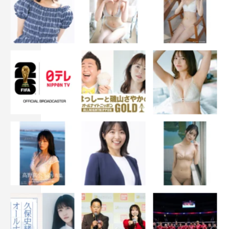
大久保桜子 ／ 撮影：岡本武志
戦隊シリーズ『宇宙戦隊キュウレンジャー』（テレビ朝日
系）といった注目作にも出演し、2nd写真集『 sol 』（ワ
ニブックス刊）が発売中の注目のアイコン・大久保桜子
が、本作に登場。
好評発売中のデジタル写真集『SPA!デジタル写真集 大久