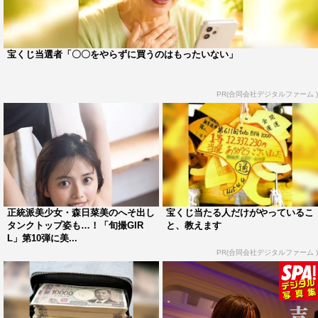
宝くじ当選者「〇〇をやらずに買うのはもったいない」
PR(合同会社デジタルファーム )
吉崎綾 ／ 撮影：桑島智輝
高校時代に仲が良かった彼女と5〜6年ぶりに連絡を取りあ
い、再会を果たすことに。カフェで待ち合わせしている
と、まさかのセーラー服姿で吉崎が登場する。「だって高
正統派美少女・森日菜美のへそ出し
宝くじ当たる人だけがやっているこ
タンクトップ姿も…！「旬撮GIR
と、教えます
校の頃に戻った気持ちで会おうっていったじゃん」とつぶ
L」第10弾に美...
やく彼女にドキッとしながらも、予約していた居酒屋に移
PR(合同会社デジタルファーム )
動。
身分証明書の提示を求められながらも、無事に晩酌をする