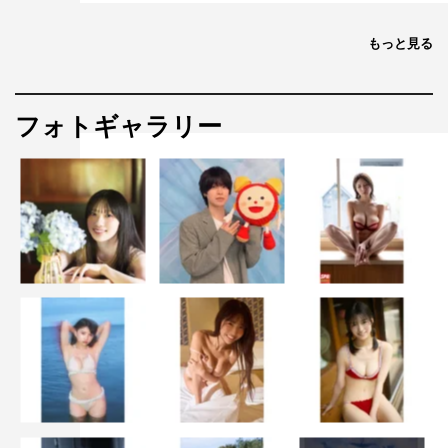
もっと見る
フォトギャラリー
山内鈴蘭 ／ 撮影：西條彰仁
山内鈴蘭は「最強ゴルファー美女が見せた水着姿」という
テーマで、グラビアを披露する。ゴルフ雑誌や番組に引っ
張りだこの山内の肉体美は、アスリート級でありエリート
ともいうべきポテンシャルを誇っていた。
本作では着慣れたゴルフウェアを一切披露せず、ビキニ姿
から薄暗い部屋での悩殺カットなど、ナイスショットすぎ
る美貌を見せてくれた彼女。「ありのままの山内鈴蘭を感