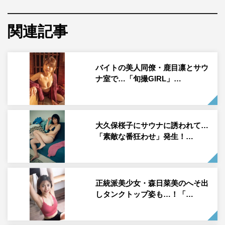
「週刊SPA!」で撮り下ろした水着グラビアをまとめた写
関連記事
真集シリーズ「旬撮GIRL Vol.10」が、2月14日に発売。そ
の好評を祝して、吉崎綾、山内鈴蘭、大久保桜子の誌面掲
載カットが公開された。
バイトの美人同僚・鹿目凛とサウ
スーパー戦隊シリーズ『機界戦隊ゼンカイジャー』（テレ
ナ室で…「旬撮GIRL」…
ビ朝日系）にレギュラー出演を果たし、グラビア業界
で“令和の国民的妹”との異名をとる森日菜美が表紙を飾る
本作。妄想撮シリーズ「このあと、どうする？」では、人
大久保桜子にサウナに誘われて…
気作家たちとグラドルがコラボを果たす。
「素敵な番狂わせ」発生！…
元ラストアイドルのメンバーで、現在はモデル・タレント
などとして活躍する吉崎綾。今回は、作家・ドラマプロデ
正統派美少女・森日菜美のへそ出
ューサーとして活躍する橋爪駿輝の書き下ろし妄想撮シナ
しタンクトップ姿も…！「…
リオに沿って、「同窓会にセーラー服姿で現れたやんちゃ
な彼女」というテーマで演じている。