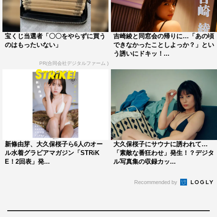
ことができた2人は、生ビールで乾杯して昔話に花を咲か
せる。すると吉崎が突然手を差し出してきたので、条件反
射的に僕はその上に手を置くと「キミはやっぱ、犬みたい
宝くじ当選者「〇〇をやらずに買う
吉崎綾と同窓会の帰りに…「あの頃
だね」と言い放たれた。
のはもったいない」
できなかったことしよっか？」とい
う誘いにドキッ！...
挑発された気分になった僕は、彼女の手をぎゅっと握ると
PR(合同会社デジタルファーム )
「この後、あの頃できなかったことしよっか？」と誘われ
てしまう…。誌面では、“大人の寄り道”へと向かう2人の
行末が描かれていく。
新條由芽、大久保桜子ら6人のオー
大久保桜子にサウナに誘われて…
ル水着グラビアマガジン「STRiK
「素敵な番狂わせ」発生！？デジタ
E！2回表」発...
ル写真集の収録カッ...
Recommended by