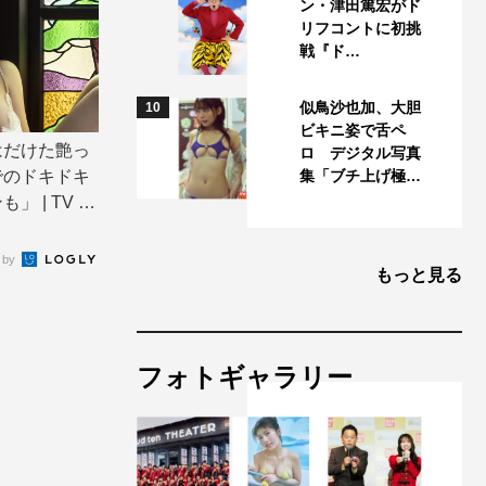
ン・津田篤宏がド
リフコントに初挑
戦『ド…
似鳥沙也加、大胆
10
ビキニ姿で舌ペ
はだけた艶っ
ロ デジタル写真
でのドキドキ
集「ブチ上げ極…
 | TV LI
 by
もっと見る
フォトギャラリー