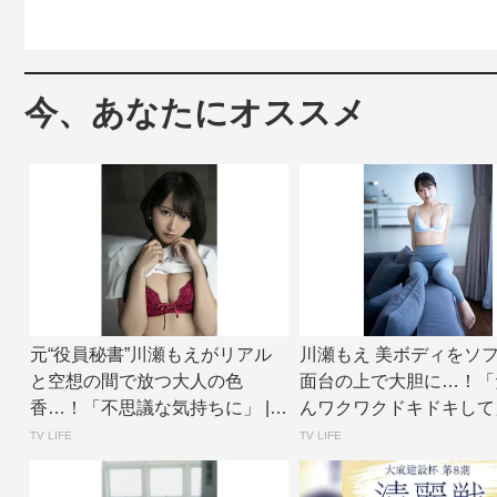
今、あなたにオススメ
元“役員秘書”川瀬もえがリアル
川瀬もえ 美ボディをソ
と空想の間で放つ大人の色
面台の上で大胆に…！「
香…！「不思議な気持ちに」 | T
んワクワクドキドキして」 
V LIFE...
LIF...
TV LIFE
TV LIFE