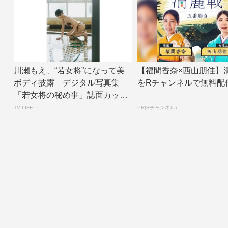
川瀬もえ、“若女将”になって美
【福間香奈×西山朋佳】
ボディ披露 デジタル写真集
をRチャンネルで無料配
「若女将の秘め事」誌面カット
公開 | TV ...
TV LIFE
PR(Rチャンネル)