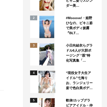
ビキニ姿でスレン
ダー美…
#Mooove!・姫野
2
ひなの、ビキニ姿
で美ボディ披露
『BLT…
小日向結衣らグラ
3
ドル6人が大胆ポ
ージング “股”特
化写真集「…
“現役女子大生ア
4
イドル”七海り
お、ランジェリー
姿で色白美ボデ…
軟体Iカップグラ
5
ビアアイドル・仲