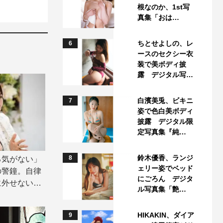
根なのか、1st写
真集「おは…
ちとせよしの、レ
6
ースのセクシー衣
装で美ボディ披
露 デジタル写…
白濱美兎、ビキニ
7
姿で色白美ボディ
披露 デジタル限
定写真集『純…
鈴木優香、ランジ
8
る気がない」
ェリー姿でベッド
の警鐘。自律
にごろん デジタ
に外せない、
ル写真集「艶…
HIKAKIN、ダイア
9