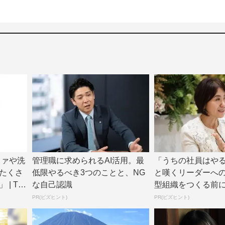
ファや洗
管理職に求められるAI活用。最
「うちの社員はや
たくさ
低限やるべき3つのことと、NG
と嘆くリーダーへ
| TV
な自己認識
型組織をつくる前
たった一つの順番
PR(ビズヒント)
PR(ビズヒント)