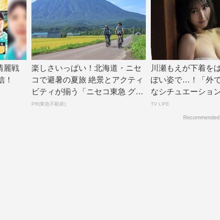
清麗戦
楽しさいっぱい！北海道・ニセ
川瀬もえが下着を
信！
コで避暑の夏旅 絶景とアクティ
ぽい姿で…！「外
ビティが揃う「ニセコ東急 グラ
なシチュエーションも」
ン・ヒラフ」...
FE ...
PR(東急不動産)
TV LIFE
Recommended