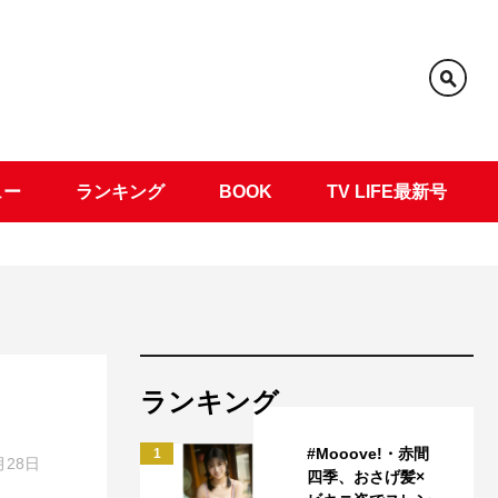
ュー
ランキング
BOOK
TV LIFE最新号
ランキング
#Mooove!・赤間
1
月28日
四季、おさげ髪×