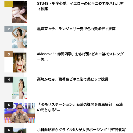
STU48・甲斐心愛、イエローのビキニ姿で愛されボデ
1
ィ披露
黒嵜菜々子、ランジェリー姿で色白美ボディ披露
2
#Mooove!・赤間四季、おさげ髪×ビキニ姿でスレンダ
3
ー美…
高崎かなみ、葡萄色ビキニ姿で美ヒップ披露
4
『タモリステーション』石油の疑問を徹底解剖 石油
5
の元となる“…
小日向結衣らグラドル6人が大胆ポージング “股”特化写
6