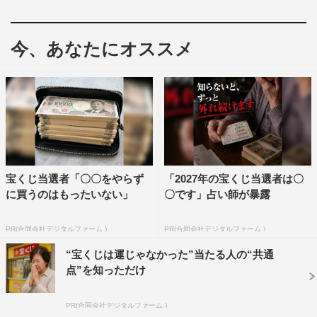
合う」「メイドのゆうちゃん可愛かった ダイジェスト見
るね！！！」「きゅるるんしてくれる深見くん優しいー
今、あなたにオススメ
紗絵ちゃん、男前。」などのコメントが寄せられている。
岡崎紗絵公式Instagram：
https://www.instagram.com/sae_okazaki/
宝くじ当選者「〇〇をやらず
「2027年の宝くじ当選者は〇
に買うのはもったいない」
〇です」占い師が暴露
岡崎紗絵
PR(合同会社デジタルファーム )
PR(合同会社デジタルファーム )
“宝くじは運じゃなかった”当たる人の“共通
点”を知っただけ
PR(合同会社デジタルファーム )