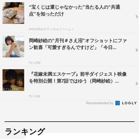
“宝くじは運じゃなかった”当たる人の“共通
点”を知っただけ
PR(合同会社デジタルファーム )
岡崎紗絵の“月刊＃さえ沼”オフショットにファ
ン歓喜「可愛すぎるんですけど」「今日...
TV LIFE
『花嫁未満エスケープ』前半ダイジェスト映像
を特別公開！第7話ではゆう（岡崎紗絵）...
TV LIFE
Recommended by
ランキング