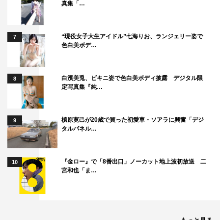
真集「…
“現役女子大生アイドル”七海りお、ランジェリー姿で
7
色白美ボデ…
白濱美兎、ビキニ姿で色白美ボディ披露 デジタル限
8
定写真集『純…
槙原寛己が20歳で買った初愛車・ソアラに興奮「デジ
9
タルパネル…
『金ロー』で「8番出口」ノーカット地上波初放送 二
10
宮和也「ま…