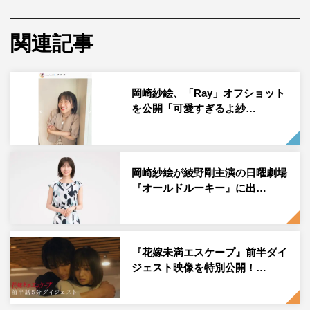
女優の岡崎紗絵が6月10日（金）に自身のInstagramを更新
関連記事
し、写真を公開した。
岡崎は「花エス10話見て下さった皆様、ありがとうござい
岡崎紗絵、「Ray」オフショット
ます 文化祭。メイドさん。新撰組に刀をお借りしました
を公開「可愛すぎるよ紗…
笑 ポーズは逆にして、キュルルンポーズをして下さい、
とわがままを快く聞き入れて下さった新撰組深見氏。みん
なそれぞれに可愛かったです 花エス後半ダイジェストが
公開されています！！是非見て振り返ってみてね！！」の
岡崎紗絵が綾野剛主演の日曜劇場
『オールドルーキー』に出…
コメントとともに、メイド服姿で刀を持った写真を投稿し
た。
この投稿にフォロワーからは「紗絵ちゃん可愛いです！」
『花嫁未満エスケープ』前半ダイ
「紗絵ちゃんのメイドさん、めちゃくちゃ可愛かった」
ジェスト映像を特別公開！…
「オフショット超可愛い」「メイド侍はすごいねぇ～さえ
ちゃん」「高校時代の深見くんとゆう可愛かった 制服似