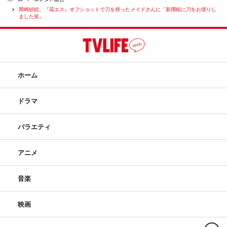
岡崎紗絵、『花エス』オフショットで刀を持ったメイドさんに「新撰組に刀をお借りし
ました笑」
ホーム
ドラマ
バラエティ
アニメ
音楽
映画