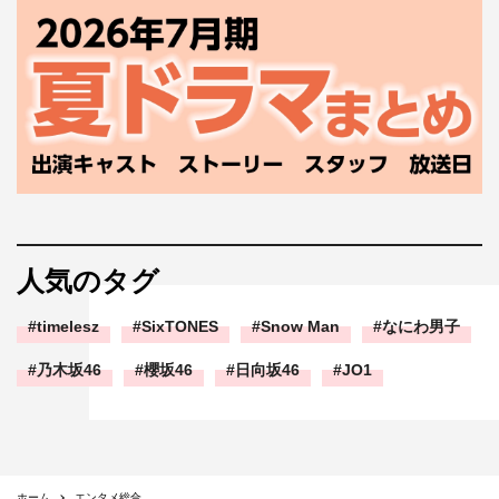
人気のタグ
timelesz
SixTONES
Snow Man
なにわ男子
乃木坂46
櫻坂46
日向坂46
JO1
ホーム
エンタメ総合