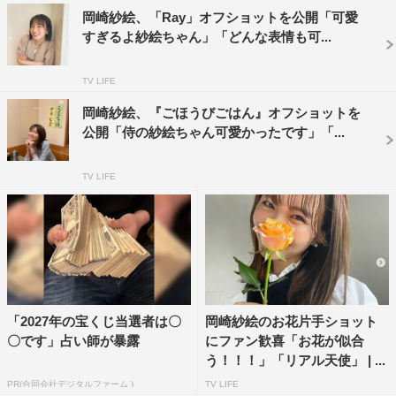
岡崎紗絵、「Ray」オフショットを公開「可愛
すぎるよ紗絵ちゃん」「どんな表情も可...
TV LIFE
岡崎紗絵、『ごほうびごはん』オフショットを
公開「侍の紗絵ちゃん可愛かったです」「...
TV LIFE
「2027年の宝くじ当選者は〇
岡崎紗絵のお花片手ショット
〇です」占い師が暴露
にファン歓喜「お花が似合
う！！！」「リアル天使」 | ...
PR(合同会社デジタルファーム )
TV LIFE