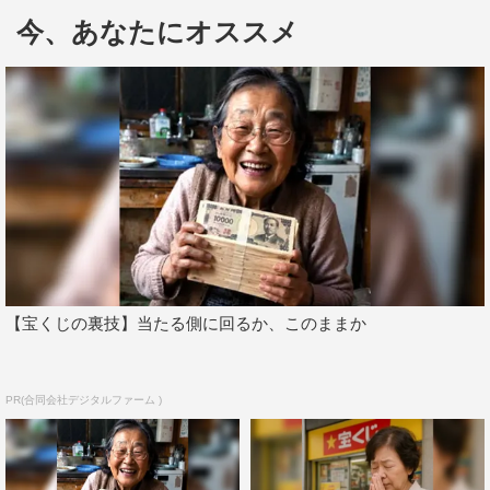
会が柔道の母国・日本の東京で5年ぶりの開催。日本代表
今、あなたにオススメ
選手にとっては、この大会からパリ五輪の代表選考が本格
化するため、モチベーションは非常に高い。
4日には髙藤直寿、阿部一二三ら東京五輪の金メダリスト6
人が登場予定。どの時間にもメダリストが登場する豪華な
「世界最高峰の戦い」を、テレビ東京ではライブで届け
る。
さらに、今大会はテレ東ファンが集うコミュニティサイト
「テレ東ファン支局」ともコラボ。ファン支局員の中から
抽選で中継の裏側を見られるツアーへ招待するなど、普段
【宝くじの裏技】当たる側に回るか、このままか
柔道になじみのない人も楽しめるイベントを企画してい
る。
PR(合同会社デジタルファーム )
番組情報
『東建コーポレーション presents 柔道グランドスラム東