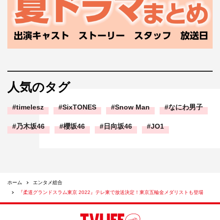
人気のタグ
timelesz
SixTONES
Snow Man
なにわ男子
乃木坂46
櫻坂46
日向坂46
JO1
ホーム
エンタメ総合
『柔道グランドスラム東京 2022』テレ東で放送決定！東京五輪金メダリストも登場