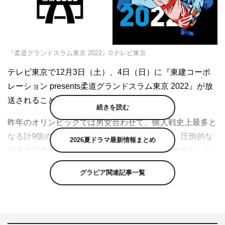
『柔道グランドスラム東京 2022』©テレビ東京
テレビ東京で12月3日（土）、4日（日）に『東建コーポ
レーション presents柔道グランドスラム東京 2022』が放
送されることが決定した。
続きを読む
昨年のオリンピックでは男女合わせて、個人戦史上最多と
なる計9個の金メダルを獲得した柔道日本代表。圧倒的な
2026夏ドラマ最新情報まとめ
結果で日本柔道の誇りを示した東京五輪から1年余り、ひ
と息つく間もなく2024年パリ五輪に向け、し烈な代表争
グラビア関連記事一覧
いがスタートしている。
そんな中、国際柔道連盟（IJF）主催のワールドツアー
で、最高峰のカテゴリーに位置する「グランドスラム」大