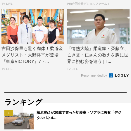
TV LIFE
PR(合同会社デジタルファーム )
吉田沙保里も驚く肉体！柔道金
『情熱大陸』柔道家・斉藤立、
メダリスト・大野将平が登場
亡き父・仁さんの教えを胸に世
『東京VICTORY』7・...
界に挑む姿を追う | T...
TV LIFE
TV LIFE
Recommended by
ランキング
槙原寛己が20歳で買った初愛車・ソアラに興奮「デジ
1
タルパネル…