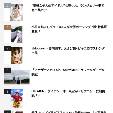
“現役女子大生アイドル”七海りお、ランジェリー姿で
2
色白美ボデ…
小日向結衣らグラドル6人が大胆ポージング “股”特化写
3
真集「…
#Mooove!・赤間四季、おさげ髪×ビキニ姿でスレンダ
4
ー美…
『アナザースカイSP』Snow Man・ラウールがモデル
5
挑戦…
HIKAKIN、ダイアン・津田篤宏がドリフコントに初挑
6
戦『ド…
軟体Iカップグラビアアイドル・仲根なのか、1st写真集