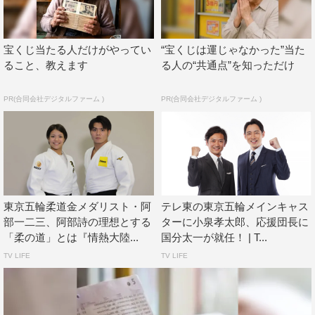
京 2022』
テレビ東京系
宝くじ当たる人だけがやってい
“宝くじは運じゃなかった”当た
2022年12月3日（土）午後4時～6時
ること、教えます
る人の“共通点”を知っただけ
2022年12月4日（日）午後6時30分～9時
PR(合同会社デジタルファーム )
PR(合同会社デジタルファーム )
【配信】
TVer テレ東系リアルタイム配信（
https://tver.jp/live/tx
）
広告付き無料配信サービス「ネットもテレ東」（テレビ東
京HP、TVer、GYAO!）
テレビ東京スポーツ（YouTube チャンネル）
東京五輪柔道金メダリスト・阿
テレ東の東京五輪メインキャス
進行：竹﨑由佳（テレビ東京アナウンサー）
部一二三、阿部詩の理想とする
ターに小泉孝太郎、応援団長に
現場解説：松本薫（キャスター・ロンドン五輪金メダ
「柔の道」とは『情熱大陸...
国分太一が就任！ | T...
ル）、五郎丸歩（アスリートゲスト ※日曜のみ）
TV LIFE
TV LIFE
放送席解説：穴井隆将（2010 年世界選手権金メダル）、
佐藤愛子（2011 年世界選手権金メダル）
プロデューサー：星隆（テレビ東京）、加藤正明（テレビ