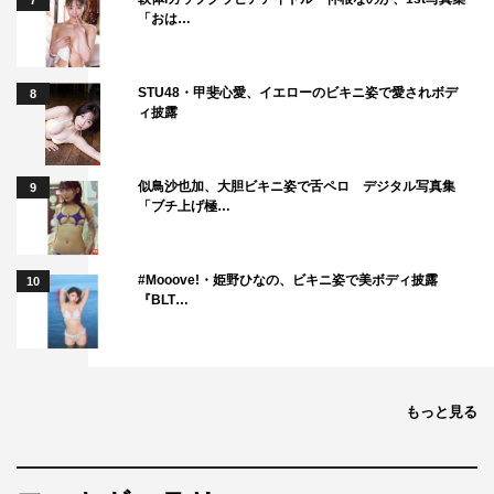
7
「おは…
STU48・甲斐心愛、イエローのビキニ姿で愛されボデ
8
ィ披露
似鳥沙也加、大胆ビキニ姿で舌ペロ デジタル写真集
9
「ブチ上げ極…
#Mooove!・姫野ひなの、ビキニ姿で美ボディ披露
10
『BLT…
もっと見る