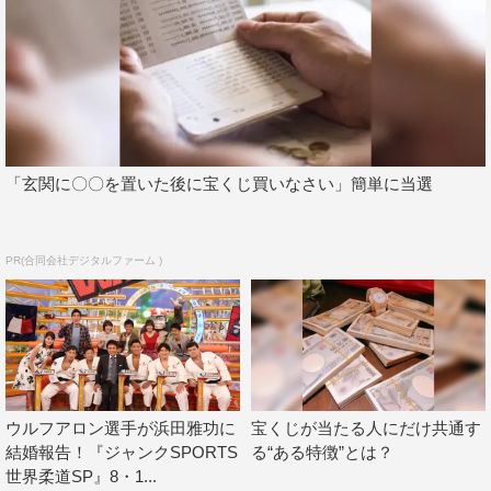
東京）
公式Twitter：@tvtokyo_judo
公式Instagram：@tvtokyo_judo
この記事の写真
「玄関に〇〇を置いた後に宝くじ買いなさい」簡単に当選
PR(合同会社デジタルファーム )
ウルフアロン選手が浜田雅功に
宝くじが当たる人にだけ共通す
結婚報告！『ジャンクSPORTS
る“ある特徴”とは？
世界柔道SP』8・1...