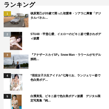
ランキング
槙原寛己が20歳で買った初愛車・ソアラに興奮「デジ
1
タルパネル…
STU48・甲斐心愛、イエローのビキニ姿で愛されボデ
2
ィ披露
『アナザースカイSP』Snow Man・ラウールがモデル
3
挑戦…
“現役女子大生アイドル”七海りお、ランジェリー姿で
4
色白美ボデ…
白濱美兎、ビキニ姿で色白美ボディ披露 デジタル限
5
定写真集『純…