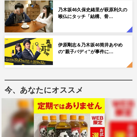
ニッポン放送
乃木坂46久保史緒里が萩原利久の
2022年11月9日（水）深夜1時～3時
喉仏にタッチ「結構、骨…
パーソナリティ：久保史緒里
番組メールアドレス：nogizaka@allnightnippon.com
番組Twitter：@NOGI46ann
伊原剛志＆乃木坂46筒井あやめ
番組HP：
https://www.allnightnippon.com/nogizaka46/
の“親子バディ”が事件に…
今、あなたにオススメ
乃木坂46
久保史緒里
齋藤飛鳥