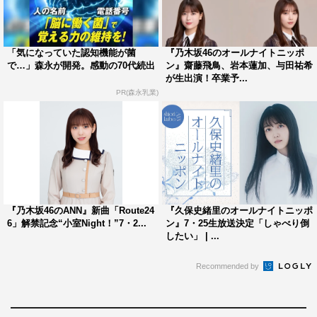
「気になっていた認知機能が菌
『乃木坂46のオールナイトニッポ
で…」森永が開発。感動の70代続出
ン』齋藤飛鳥、岩本蓮加、与田祐希
が生出演！卒業予...
PR(森永乳業)
『乃木坂46のANN』新曲「Route24
『久保史緒里のオールナイトニッポ
6」解禁記念“小室Night！”7・2...
ン』7・25生放送決定「しゃべり倒
したい」 | ...
Recommended by