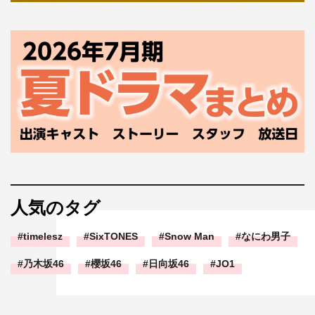
人気のタグ
timelesz
SixTONES
Snow Man
なにわ男子
乃木坂46
櫻坂46
日向坂46
JO1