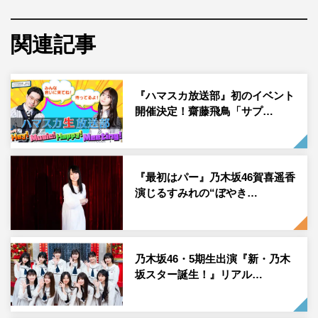
っている。齋藤は年内いっぱい乃木坂46のグループ活動を
行い、2023年に卒業コンサートを開催予定。
関連記事
番組では、パーソナリティの3期生・久保史緒里がリスナ
ーと一緒に「ここにはないもの」を聴き、楽曲や「乃木坂
『ハマスカ放送部』初のイベント
配信中」での初パフォーマンスなどについて語っていく。
開催決定！齋藤飛鳥「サプ…
さらに11月16日（水）にリリースされるBlu-ray＆DVD・
乃木坂46「真夏の全国ツアー 2021 FINAL！IN TOKYO
DOME 」に関するトークも。
『最初はパー』乃木坂46賀喜遥香
久保の初出演、初主演映画「左様なら今晩は」（11月11
演じるすみれの“ぼやき…
日（金）公開）にまつわるメールも募集予定。また番組
は、スマホやパソコンから「radiko」でも聴取可能で、タ
イムフリー機能では放送1週間後まで公開される。
乃木坂46・5期生出演『新・乃木
坂スター誕生！』リアル…
番組情報
『乃木坂46のオールナイトニッポン』