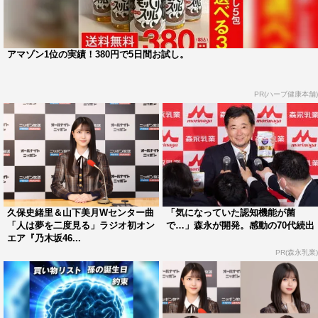
アマゾン1位の実績！380円で5日間お試し。
PR(ハーブ健康本舗)
久保史緒里＆山下美月Wセンター曲
「気になっていた認知機能が菌
「人は夢を二度見る」ラジオ初オン
で…」森永が開発。感動の70代続出
エア『乃木坂46...
PR(森永乳業)