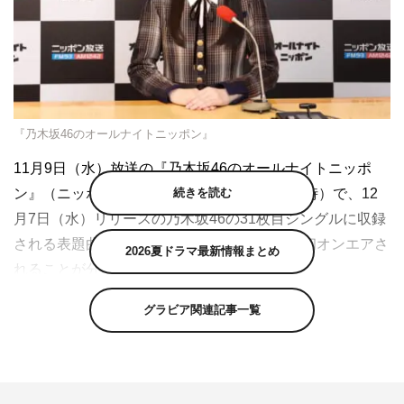
『乃木坂46のオールナイトニッポン』
11月9日（水）放送の『乃木坂46のオールナイトニッポ
続きを読む
ン』（ニッポン放送 毎週水曜 深夜1時～3時）で、12
月7日（水）リリースの乃木坂46の31枚目シングルに収録
される表題曲「ここにはないもの」がラジオ初オンエアさ
2026夏ドラマ最新情報まとめ
れることが分かった。
「ここにはないもの」は、先日、乃木坂46からの卒業を発
グラビア関連記事一覧
表し、今回が最後の参加シングルとなる1期生・齋藤飛鳥
がセンターを務める楽曲。11月5日にYouTubeチャンネル
「乃木坂配信中」において生配信で初披露され、話題とな