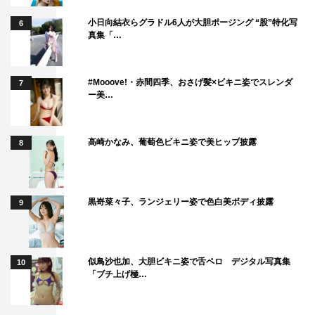
小日向結衣らグラドル6人が大胆ポージング “股”特化写
6
真集「…
#Mooove!・赤間四季、おさげ髪×ビキニ姿でスレンダ
7
ー美…
高崎かなみ、葡萄色ビキニ姿で美ヒップ披露
8
黒嵜菜々子、ランジェリー姿で色白美ボディ披露
9
似鳥沙也加、大胆ビキニ姿で舌ペロ デジタル写真集
10
「ブチ上げ極…