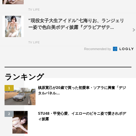
TV LIFE
”現役女子大生アイドル”七海りお、ランジェリ
ー姿で色白美ボディ披露『グラビアザテ...
TV LIFE
Recommended by
ランキング
槙原寛己が20歳で買った初愛車・ソアラに興奮「デジ
1
タルパネル…
STU48・甲斐心愛、イエローのビキニ姿で愛されボデ
2
ィ披露