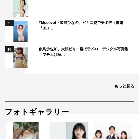
#Mooove!・姫野ひなの、ビキニ姿で美ボディ披露
9
『BLT…
似鳥沙也加、大胆ビキニ姿で舌ペロ デジタル写真集
10
「ブチ上げ極…
もっと見る
フォトギャラリー