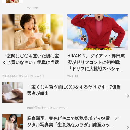
TV LIFE
「玄関に〇〇を置いた後に宝
HIKAKIN、ダイアン・津田篤
くじ買いなさい」簡単に当選
宏がドリフコントに初挑戦
『ドリフに大挑戦スペシャ...
PR(合同会社デジタルファーム )
TV LIFE
「宝くじを買う前に〇〇をするだけです」7億当
選者が続出
PR(合同会社デジタルファーム )
麻倉瑞季、春色ビキニで妖艶美ボディ披露 デ
ジタル写真集「生意気なカラダ」誌面カッ...