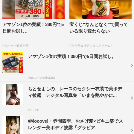
アマゾン1位の実績！380円で5
宝くじ“なんとなく”で買って
日間お試し。
いる限り変わらない
PR(ハーブ健康本舗)
PR(合同会社デジタルファーム )
アマゾン1位の実績！380円で5日間お試し。
PR(ハーブ健康本舗)
ちとせよしの、レースのセクシー衣装で美ボデ
ィ披露 デジタル写真集「いまを艶やかに...
TV LIFE
#Mooove!・赤間四季、おさげ髪×ビキニ姿でス
レンダー美ボディ披露『グラビア...