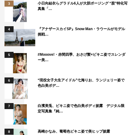
小日向結衣らグラドル6人が大胆ポージング “股”特化写
3
真集「…
『アナザースカイSP』Snow Man・ラウールがモデル
4
挑戦…
#Mooove!・赤間四季、おさげ髪×ビキニ姿でスレンダ
5
ー美…
“現役女子大生アイドル”七海りお、ランジェリー姿で
6
色白美ボデ…
白濱美兎、ビキニ姿で色白美ボディ披露 デジタル限
7
定写真集『純…
高崎かなみ、葡萄色ビキニ姿で美ヒップ披露
8