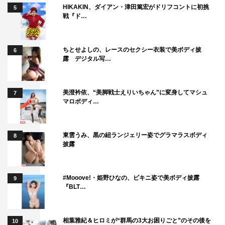
HIKAKIN、ダイアン・津田篤宏がドリフコントに初挑
5
戦『ド…
ちとせよしの、レースのセクシー衣装で美ボディ披
6
露 デジタル写…
美澄衿依、“美脚戦士えりいちゃん”に変身してマシュ
7
マロボディ…
東雲うみ、黒の紐ランジェリー姿でグラマラスボディ
8
披露
#Mooove!・姫野ひなの、ビキニ姿で美ボディ披露
9
『BLT…
相葉雅紀＆ヒロミが“群馬の3大お困りごと”のその後を
10