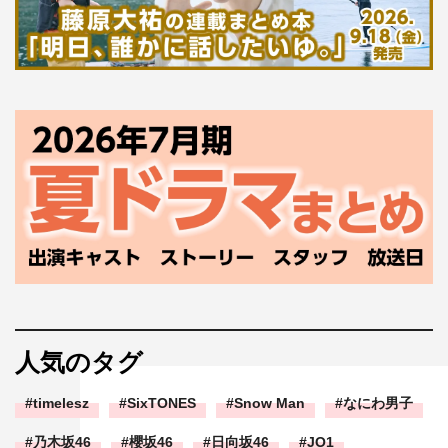
人気のタグ
timelesz
SixTONES
Snow Man
なにわ男子
乃木坂46
櫻坂46
日向坂46
JO1