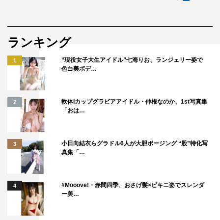
ランキング
“現役女子大生アイドル”七海りお、ランジェリー姿で
1
色白美ボデ…
軟体Iカップグラビアアイドル・仲根なのか、1st写真集
2
「おは…
小日向結衣らグラドル6人が大胆ポージング “股”特化写
3
真集「…
#Mooove!・赤間四季、おさげ髪×ビキニ姿でスレンダ
4
ー美…