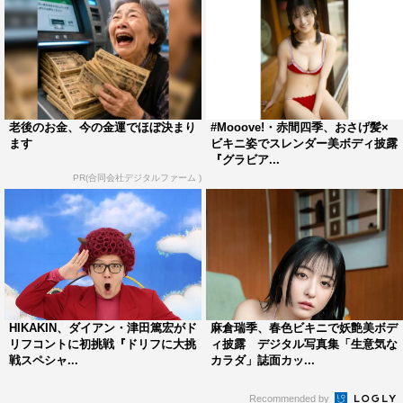
老後のお金、今の金運でほぼ決まり
#Mooove!・赤間四季、おさげ髪×
ます
ビキニ姿でスレンダー美ボディ披露
『グラビア...
PR(合同会社デジタルファーム )
HIKAKIN、ダイアン・津田篤宏がド
麻倉瑞季、春色ビキニで妖艶美ボデ
リフコントに初挑戦『ドリフに大挑
ィ披露 デジタル写真集「生意気な
戦スペシャ...
カラダ」誌面カッ...
Recommended by