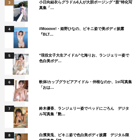
小日向結衣らグラドル6人が大胆ポージング “股”特化写
3
真集「…
#Mooove!・姫野ひなの、ビキニ姿で美ボディ披露
4
『BLT…
“現役女子大生アイドル”七海りお、ランジェリー姿で
5
色白美ボデ…
軟体Iカップグラビアアイドル・仲根なのか、1st写真集
6
「おは…
鈴木優香、ランジェリー姿でベッドにごろん デジタ
7
ル写真集「艶…
白濱美兎、ビキニ姿で色白美ボディ披露 デジタル限
8