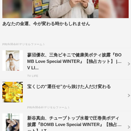
あなたの金運、今が変わる時かもしれません
PR(合同会社デジタルファーム )
蓼沼優衣、三角ビキニで健康美ボティ披露『BO
MB Love Special WINTER』【独占カット】 | T
V LI...
TV LIFE
宝くじの“運任せ”から抜けた人だけ変わる
PR(合同会社デジタルファーム )
新谷真由、チューブトップ水着で圧巻美ボディ
披露『BOMB Love Special WINTER』【独占カ
ット】 | T...