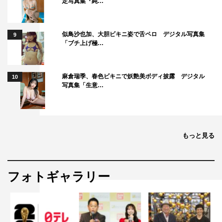
定写真集『純…
似鳥沙也加、大胆ビキニ姿で舌ペロ デジタル写真集
9
「ブチ上げ極…
麻倉瑞季、春色ビキニで妖艶美ボディ披露 デジタル
10
写真集「生意…
もっと見る
フォトギャラリー