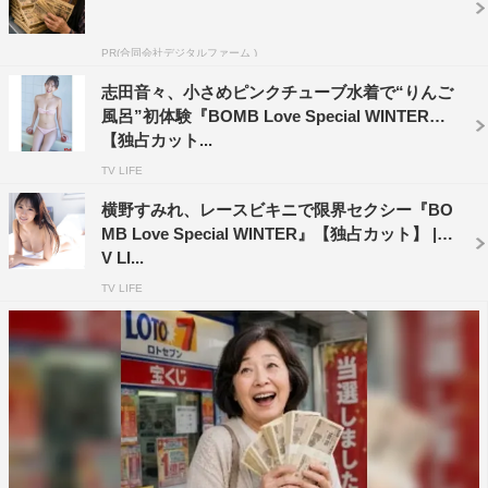
PR(合同会社デジタルファーム )
志田音々、小さめピンクチューブ水着で“りんご
風呂”初体験『BOMB Love Special WINTER』
【独占カット...
TV LIFE
横野すみれ、レースビキニで限界セクシー『BO
MB Love Special WINTER』【独占カット】 | T
V LI...
TV LIFE