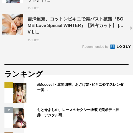
TV LIFE
吉澤遥奈、コットンビキニで美バスト披露『BO
MB Love Special WINTER』【独占カット】 | T
V LI...
TV LIFE
Recommended by
ランキング
#Mooove!・赤間四季、おさげ髪×ビキニ姿でスレンダ
1
ー美…
ちとせよしの、レースのセクシー衣装で美ボディ披
2
露 デジタル写…