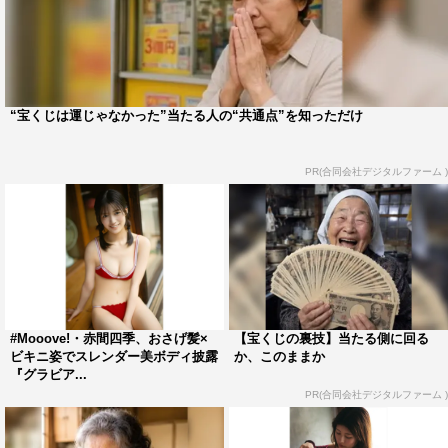
“宝くじは運じゃなかった”当たる人の“共通点”を知っただけ
PR(合同会社デジタルファーム )
#Mooove!・赤間四季、おさげ髪×
【宝くじの裏技】当たる側に回る
ビキニ姿でスレンダー美ボディ披露
か、このままか
『グラビア...
PR(合同会社デジタルファーム )