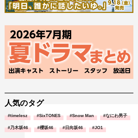
人気のタグ
timelesz
SixTONES
Snow Man
なにわ男子
乃木坂46
櫻坂46
日向坂46
JO1