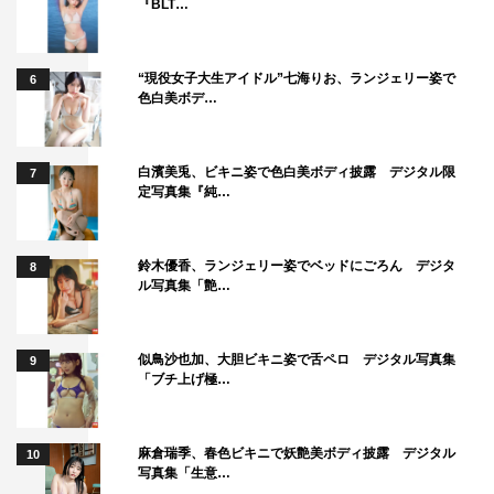
『BLT…
“現役女子大生アイドル”七海りお、ランジェリー姿で
6
色白美ボデ…
白濱美兎、ビキニ姿で色白美ボディ披露 デジタル限
7
定写真集『純…
鈴木優香、ランジェリー姿でベッドにごろん デジタ
8
ル写真集「艶…
似鳥沙也加、大胆ビキニ姿で舌ペロ デジタル写真集
9
「ブチ上げ極…
麻倉瑞季、春色ビキニで妖艶美ボディ披露 デジタル
10
写真集「生意…