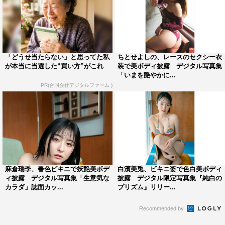
「どうせ当たらない」と思ってた私
ちとせよしの、レースのセクシー衣
が本当に当選した“買い方”がこれ
装で美ボディ披露 デジタル写真集
「いまを艶やかに...
PR(合同会社デジタルファーム )
麻倉瑞季、春色ビキニで妖艶美ボデ
白濱美兎、ビキニ姿で色白美ボディ
ィ披露 デジタル写真集「生意気な
披露 デジタル限定写真集『純白の
カラダ」誌面カッ...
プリズム』リリー...
Recommended by