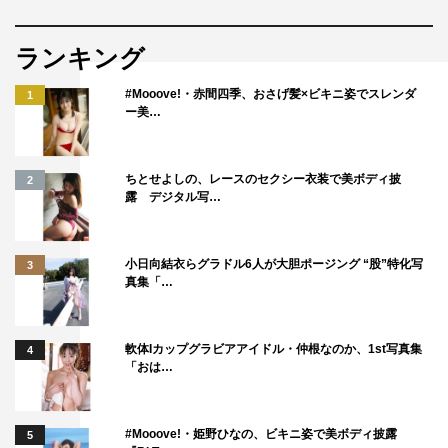
ランキング
#Mooove!・赤間四季、おさげ髪×ビキニ姿でスレンダ
1
ー美…
ちとせよしの、レースのセクシー衣装で美ボディ披
2
露 デジタル写…
小日向結衣らグラドル6人が大胆ポージング “股”特化写
3
真集「…
軟体Iカップグラビアアイドル・仲根なのか、1st写真集
4
「おは…
#Mooove!・姫野ひなの、ビキニ姿で美ボディ披露
5