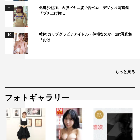
似鳥沙也加、大胆ビキニ姿で舌ペロ デジタル写真集
9
「ブチ上げ極…
軟体Iカップグラビアアイドル・仲根なのか、1st写真集
10
「おは…
もっと見る
フォトギャラリー