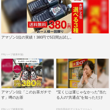
アマゾン1位の実績！380円で5日間お試し。
PR(ハーブ健康本舗)
アマゾン1位「このお茶ガチで
“宝くじは運じゃなかった”当た
す」噂のお茶
る人の“共通点”を知っただけ
PR(ハーブ健康本舗)
PR(合同会社デジタルファーム )