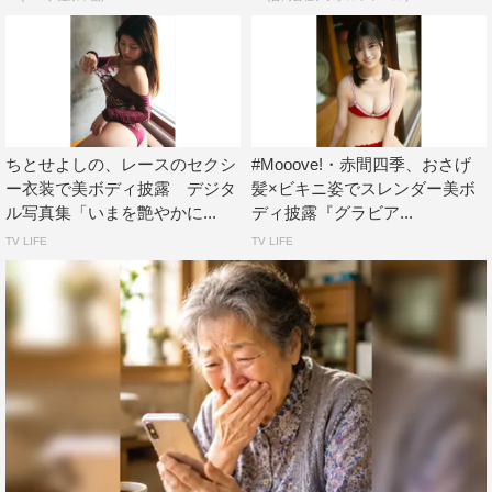
ちとせよしの、レースのセクシ
#Mooove!・赤間四季、おさげ
ー衣装で美ボディ披露 デジタ
髪×ビキニ姿でスレンダー美ボ
ル写真集「いまを艶やかに...
ディ披露『グラビア...
TV LIFE
TV LIFE