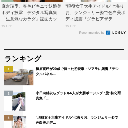
麻倉瑞季、春色ビキニで妖艶美
”現役女子大生アイドル”七海り
ボディ披露 デジタル写真集
お、ランジェリー姿で色白美ボ
「生意気なカラダ」誌面カッ...
ディ披露『グラビアザテ...
TV LIFE
TV LIFE
Recommended by
ランキング
槙原寛己が20歳で買った初愛車・ソアラに興奮「デジ
1
タルパネル…
小日向結衣らグラドル6人が大胆ポージング “股”特化写
2
真集「…
“現役女子大生アイドル”七海りお、ランジェリー姿で
3
色白美ボデ…