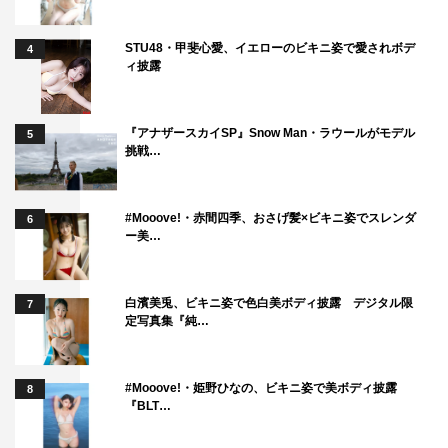
STU48・甲斐心愛、イエローのビキニ姿で愛されボデ
4
ィ披露
『アナザースカイSP』Snow Man・ラウールがモデル
5
挑戦…
#Mooove!・赤間四季、おさげ髪×ビキニ姿でスレンダ
6
ー美…
白濱美兎、ビキニ姿で色白美ボディ披露 デジタル限
7
定写真集『純…
#Mooove!・姫野ひなの、ビキニ姿で美ボディ披露
8
『BLT…